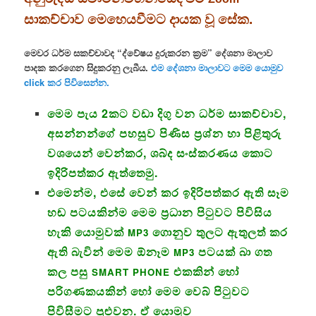
සාකච්චාව මෙහෙයවීමට දායක වූ සේක.
මෙවර ධර්ම සකච්චාවද “ද්වේෂය දුරුකරන ක්‍රම” දේශනා මාලාව
පාදක කරගෙන සිදුකරනු ලැබීය.
එම දේශනා මාලාවට මෙම යොමුව
click කර පිවිසෙන්න.
මෙම පැය 2කට වඩා දිගු වන ධර්ම සාකච්චාව,
අසන්නන්ගේ පහසුව පිණිස ප්‍රශ්න හා පිළිතුරු
වශයෙන් වෙන්කර, ශබ්ද සංස්කරණය කොට
ඉදිරිපත්කර ඇත්තෙමු.
එමෙන්ම, එසේ වෙන් කර ඉදිරිපත්කර ඇති සෑම
හඬ පටයකින්ම මෙම ප්‍රධාන පිටුවට පිවිසිය
හැකි යොමුවක්
ගොනුව තුලට ඇතුලත් කර
MP3
ඇති බැවින් මෙම ඕනෑම
පටයක් බා ගත
MP3
කල පසු
එකකින් හෝ
SMART PHONE
පරිගණකයකින් හෝ මෙම වෙබ් පිටුවට
පිවිසීමට පුළුවන. ඒ යොමුව