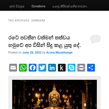
දහම් විමසුම
Donations
යොමු කිරීමක් සහිත භාවනා.
TAG ARCHIVES:
DAMSARA
රටේ පවතින වත්මන් තත්වය
හමුවේ අප විසින් සිදු කළ යුතු දේ.
Posted on
June 28, 2022
by
Aruna Manathunge
Email
WhatsApp
Facebook
Twitter
LinkedIn
Push
Skype
Print
Sha
to
Kindle