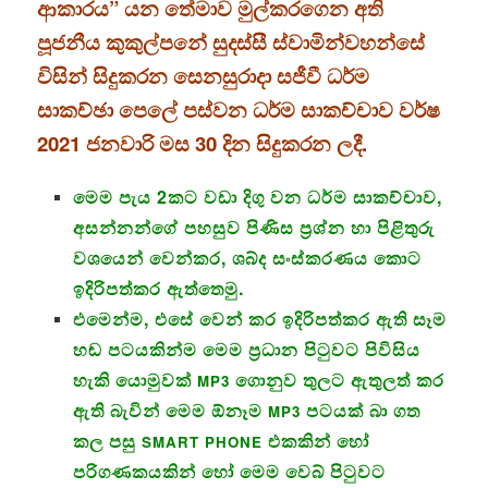
ආකාරය” යන තේමාව මුල්කරගෙන අති
පූජනීය කුකුල්පනේ සුදස්සී ස්වාමින්වහන්සේ
විසින් සිදුකරන සෙනසුරාදා සජීවී ධර්ම
සාකච්ඡා පෙලේ පස්වන ධර්ම සාකච්චාව වර්ෂ
2021 ජනවාරි මස 30 දින සිදුකරන ලදී.
මෙම පැය 2කට වඩා දිගු වන ධර්ම සාකච්චාව,
අසන්නන්ගේ පහසුව පිණිස ප්‍රශ්න හා පිළිතුරු
වශයෙන් වෙන්කර, ශබ්ද සංස්කරණය කොට
ඉදිරිපත්කර ඇත්තෙමු.
එමෙන්ම, එසේ වෙන් කර ඉදිරිපත්කර ඇති සෑම
හඬ පටයකින්ම මෙම ප්‍රධාන පිටුවට පිවිසිය
හැකි යොමුවක්
ගොනුව තුලට ඇතුලත් කර
MP3
ඇති බැවින් මෙම ඕනෑම
පටයක් බා ගත
MP3
කල පසු
එකකින් හෝ
SMART PHONE
පරිගණකයකින් හෝ මෙම වෙබ් පිටුවට