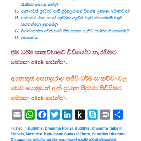
රැකීමට අපහසු මන්ද?
ආකාරවතී ශ්‍රද්ධාව ඇති පුද්ගලයාගේ විශේෂ ලක්‍ෂණ මොනවාද?
භාවනාව නිසා කයේ ඇතිවන ඇදවීම වැනි වෙනස්කම් නැති
කරගන්නේ කෙසේද?
මරණාසන්න අවස්ථාවේ සිත සකසා ගැනීම කරන්නේ කෙසේද?
අවසානය.
එම ධර්ම සාකච්චාවේ වීඩියෝව නැරඹීමට
මෙතන click කරන්න.
අනෙකුත් සෙනසුරාදා සජීවී ධර්ම සාකච්චා වල
වෙබ් යොමුවන් ඇති ප්‍රධාන පිටුවට පිවිසීමට
මෙතන click කරන්න.
Email
WhatsApp
Facebook
Twitter
LinkedIn
Push
Skype
Print
Sha
to
Posted in
Buddhist Dhamma Portal
,
Buddhist Dhamma Talks in
Kindle
Sinhala
,
Most Ven. Kukulpane Sudassi Thero
,
Saturday Dhamma
Discussion
,
ආචාර්ය පූජනීය කුකුල්පනේ සුදස්සී ස්වාමින්වහන්සේ
|