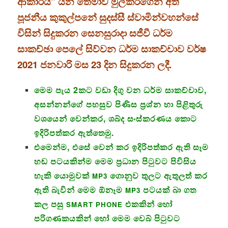
ආකාරය” යන තේමාව මුල්කරගෙන අති
පූජනීය කුකුල්පනේ සුදස්සී ස්වාමින්වහන්සේ
විසින් සිදුකරන සෙනසුරාදා සජීවී ධර්ම
සාකච්ඡා පෙලේ සිව්වන ධර්ම සාකච්චාව වර්ෂ
2021 ජනවාරි මස 23 දින සිදුකරන ලදී.
මෙම පැය 2කට වඩා දිගු වන ධර්ම සාකච්චාව,
අසන්නන්ගේ පහසුව පිණිස ප්‍රශ්න හා පිළිතුරු
වශයෙන් වෙන්කර, ශබ්ද සංස්කරණය කොට
ඉදිරිපත්කර ඇත්තෙමු.
එමෙන්ම, එසේ වෙන් කර ඉදිරිපත්කර ඇති සෑම
හඬ පටයකින්ම මෙම ප්‍රධාන පිටුවට පිවිසිය
හැකි යොමුවක්
ගොනුව තුලට ඇතුලත් කර
MP3
ඇති බැවින් මෙම ඕනෑම
පටයක් බා ගත
MP3
කල පසු
එකකින් හෝ
SMART PHONE
පරිගණකයකින් හෝ මෙම වෙබ් පිටුවට