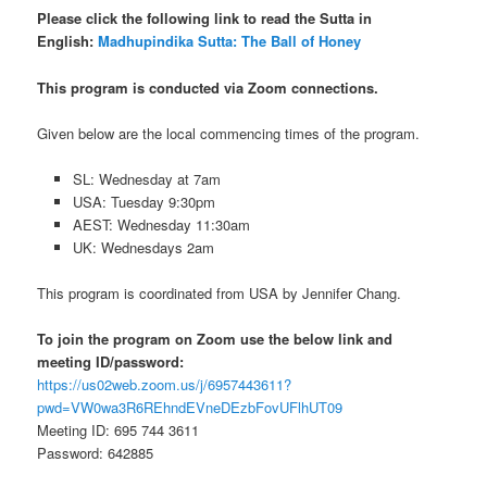
Please click the following link to read the Sutta in
English:
Madhupindika Sutta: The Ball of Honey
This program is conducted via Zoom connections.
Given below are the local commencing times of the program.
SL: Wednesday at 7am
USA: Tuesday 9:30pm
AEST: Wednesday 11:30am
UK: Wednesdays 2am
This program is coordinated from USA by Jennifer Chang.
To join the program on Zoom use the below link and
meeting ID/password:
https://us02web.zoom.us/j/
6957
443611?
pwd=
VW0wa3R6REhndEVneDE
zbFovUFlhUT
09
Meeting ID: 695 744 3611
Password: 642885