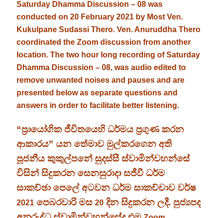
Saturday Dhamma Discussion – 08
was
conducted on 20 February 2021 by Most Ven.
Kukulpane Sudassi Thero. Ven. Anuruddha Thero
coordinated the Zoom discussion from another
location. The two hour long recording of Saturday
Dhamma Discussion – 08, was audio edited to
remove unwanted noises and pauses and are
presented below as separate questions and
answers in order to facilitate better listening.
“ප්‍රායෝගික ජීවිතයෙහි ධර්මය ප්‍රගුණ කරන
ආකාරය” යන තේමාව මුල්කරගෙන අති
පූජනීය කුකුල්පනේ සුදස්සී ස්වාමින්වහන්සේ
විසින් සිදුකරන සෙනසුරාදා සජීවී ධර්ම
සාකච්ඡා පෙලේ අටවන ධර්ම සාකච්චාව වර්ෂ
පෙබරවාරි මස
දින සිදුකරන ලදී. පුජ්‍යපද
2021
20
අනුරුද්ධ ස්වාමින්වහන්සේද එම
Zoom