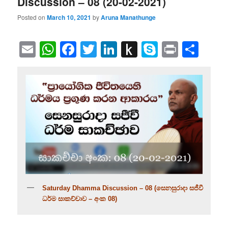
Discussion – 08 (20-02-2021)
Posted on
March 10, 2021
by
Aruna Manathunge
Email
WhatsApp
Facebook
Twitter
LinkedIn
Push
Skype
Print
Sha
to
Kindle
Saturday Dhamma Discussion – 08 (සෙනසුරාදා සජීවී
ධර්ම සාකච්චාව – අංක 08)