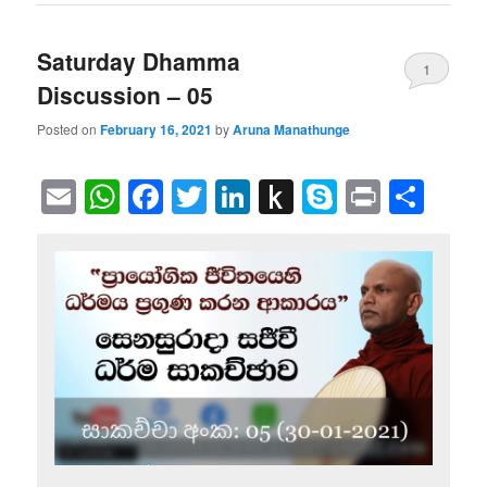
Saturday Dhamma
1
Discussion – 05
Posted on
February 16, 2021
by
Aruna Manathunge
Email
WhatsApp
Facebook
Twitter
LinkedIn
Push
Skype
Print
Sha
to
Kindle