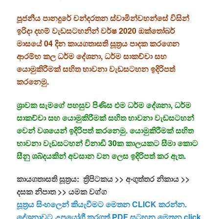
පූජනීය පානදුරේ චන්දරතන ස්වාමින්වහන්සේ විසින්
ඉරිදා දහම් වැඩසටහනින් වර්ෂ 2020 ඔක්තෝබර්
මාසයේ 04 දින කායගතාසති සූත්‍රය පාදක කරගෙන
ආරම්භ කල ධර්ම දේශනා, ධර්ම සාකච්චා සහ
යොමුකිරීමක් සහිත භාවනා වැඩසටහන ඉදිරිපත්
කරනෙමු.
ශ්‍රාවක සැමගේ පහසුව පිණිස එම ධර්ම දේශනා, ධර්ම
සාකච්චා සහ යොමුකිරීමක් සහිත භාවනා වැඩසටහන්
වෙන් වශයෙන් ඉදිරිපත් කරනෙමු. යොමුකිරීමක් සහිත
භාවනා වැඩසටහන් විනාඩි 30ක කාලයකට සීමා කොට
සීනු ශබ්දයකින් අවසාන වන ලෙස ඉදිරිපත් කර ඇත.
කායගතාසති සූත්‍රය: ත්‍රිපිටකය >> අංගුත්තර නිකාය >>
දසක නිපාත >> යමක වග්ග
සූත්‍රය සිංහලෙන් කියැවීමට මෙතන CLICK කරන්න.
දේශනාවට උපයෝගී කරගත් PDF සටහන මෙතන click