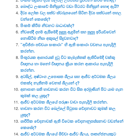
බෞද්ධ ලංකාවේ මිනිසුන්ට වඩා පිටරට මිනිසුන් හොඳ ඇයි?
දිව්‍ය ලෝක වල සත්ව ස්වරූපයෙන් සිටින දිව්‍ය සත්වයන් පහල
වන්නේ කෙසේද?
පිංකම් කිරීම නිවනට බාධාවක්ද?
නිවසේදී දහම් ඇසීමේදී සුදුසු ඇඳුමින් සහ සුදුසු ඉරියව්වෙන්
නොසිටීම නිසා අකුසල් සිදුවනවාද?
”අවිජ්ජා පච්චයා සංකාරා” හි ඇති සංකාරා වචනය පැහැදිලි
කරන්න.
පිංතුරයක ආහාරයක් දුටු විට කැමැත්තක් ඇතිවීමේදී චක්කු
විඥානය හා මනෝ විඥානය ක්‍රියා කරන ආකාරය පැහැදිලි
කරන්න.
අටසිල්, අෂ්ටාංග උපොසත ශීලය සහ ආජීව අට්ටමක ශීලය
එකක්ද නැතිනම් වෙනස් ශීලයන් ද?
අනාපාන සති භාවනාව කරන විට සිත අරමුණින් පිට යාම ගැන
කුමක් කල යුතුද?
ආජීව අට්ටමක ශීලයේ පරුෂා වාචා පැහැදිලි කරන්න.
භාවනා කරන විට බෙල්ලේ පිටුපස වේදනාවට කුමක් කල
යුතුද?
ශාරීරික වේදනාවක් ඇති විටෙක වේදනානුපස්සනාව වඩන්නේ
කෙසේද?
ආජීව අට්ටමක ශීලයේ මිච්චා ආජීව ශීලය, පෘතග්ජනයකුට