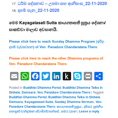
ධර්ම දේශනාව – උපමා සහ ආනිසංස_22-11-2020
දහම් පැන_22-11-2020
මෙම Kayagatasati Sutta කායගතාසති සූත්‍රය දේශනා/
සාකච්චා මාලාව අවසානයි.
Please click here to reach Sunday Dhamma Program (ඉරිදා
දහම් වැඩසටහන) of Ven. Panadure Chandaratana Thero
Please click here to reach the other Dhamma programs of
Ven. Panadure Chandaratana Thero
Email
WhatsApp
Facebook
Twitter
LinkedIn
Push
Skype
Print
Sha
to
Posted in
Buddhist Dhamma Portal
,
Buddhist Dhamma Talks in
Kindle
Sinhala
,
Damsara
,
Ven. Panadure Chandaratana Thero
|
Tagged
Buddhist Dhamma Portal
,
Buddhist Dhamma Talks in Sinhala
,
Damsara
,
Kayagatasati Sutta
,
Sunday Dhamma Sermon.
,
Ven.
Panadure Chandaratana Thero
,
කායගතාසති සූත්‍රය.
,
දම්සර
,
පූජනීය
පානදුරේ චන්දරතන ස්වාමින්වහන්සේ.
,
සමථ ධ්‍යාන
|
Leave a reply