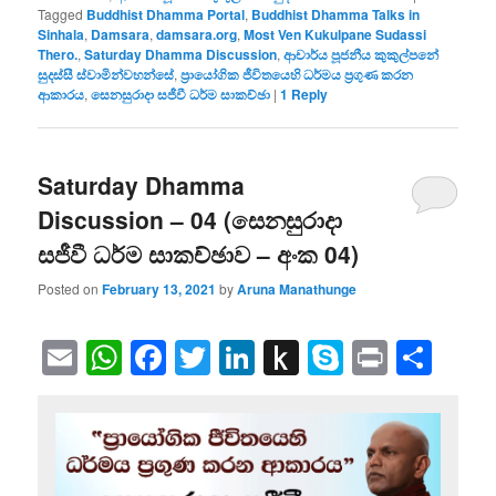
Tagged
Buddhist Dhamma Portal
,
Buddhist Dhamma Talks in
Sinhala
,
Damsara
,
damsara.org
,
Most Ven Kukulpane Sudassi
Thero.
,
Saturday Dhamma Discussion
,
ආචාර්ය පූජනීය කුකුල්පනේ
සුදස්සී ස්වාමින්වහන්සේ
,
ප්‍රායෝගික ජීවිතයෙහි ධර්මය ප්‍රගුණ කරන
ආකාරය
,
සෙනසුරාදා සජීවී ධර්ම සාකච්ඡා
|
1
Reply
Saturday Dhamma
Discussion – 04 (සෙනසුරාදා
සජීවී ධර්ම සාකච්ඡාව – අංක 04)
Posted on
February 13, 2021
by
Aruna Manathunge
Email
WhatsApp
Facebook
Twitter
LinkedIn
Push
Skype
Print
Sha
to
Kindle