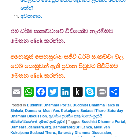
නේද?
අවසානය.
එම ධර්ම සාකච්චාවේ වීඩියෝව නැරඹීමට
මෙතන click කරන්න.
අනෙකුත් සෙනසුරාදා සජීවී ධර්ම සාකච්චා වල
වෙබ් යොමුවන් ඇති ප්‍රධාන පිටුවට පිවිසීමට
මෙතන click කරන්න.
Email
WhatsApp
Facebook
Twitter
LinkedIn
Push
Skype
Print
Sha
to
Posted in
Buddhist Dhamma Portal
,
Buddhist Dhamma Talks in
Kindle
Sinhala
,
Damsara
,
Most Ven. Kukulpane Sudassi Thero
,
Saturday
Dhamma Discussion
,
ආචාර්ය පූජනීය කුකුල්පනේ සුදස්සී
ස්වාමින්වහන්සේ
,
දම්සර දහම් පුවත්
|
Tagged
Buddhist Dhamma Portal
,
Damsara
,
damsara.org
,
Damsaraorg Sri Lanka
,
Most Ven
Kukulpane Sudassi Thero.
,
Saturday Dhamma Discussion
,