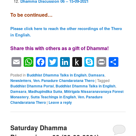
Dhamma Discussion 06 – 15-09-2021
To be continued…
Please click here to reach the other recordings of the Thero
in English.
Share this with others as a gift of Dhamma!
Email
WhatsApp
Facebook
Twitter
LinkedIn
Push
Skype
Print
Sha
to
Posted in
Buddhist Dhamma Talks in English
,
Damsara
,
Kindle
Newsletters
,
Ven. Panadure Chandaratana Thero
|
Tagged
Buddhist Dhamma Portal
,
Buddhist Dhamma Talks in English
,
Damsara
,
Madhupindika Sutta
,
Mitirigala Nissaranavanaya Forest
Monastery
,
Sutta Teachings in English
,
Ven. Panadure
Chandaratana Thero
|
Leave a reply
Saturday Dhamma