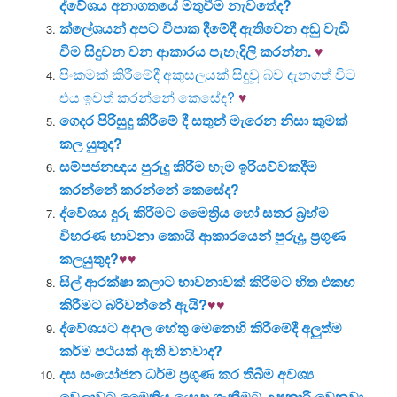
ද්වේශය අනාගතයේ මතුවීම නැවතේද?
ක්ලේශයන් අපට විපාක දීමේදී ඇතිවෙන අඩු වැඩි
වීම සිදුවන වන ආකාරය පැහැදිලි කරන්න.
♥
පිංකමක් කිරීමේදී අකුසලයක් සිදුවූ බව දැනගත් විට
එය ඉවත් කරන්නේ කෙසේද?
♥
ගෙදර පිරිසුදු කිරීමේ දී සතුන් මැරෙන නිසා කුමක්
කල යුතුද?
සම්පජනඥය පුරුදු කිරීම හැම ඉරියව්වකදීම
කරන්නේ කරන්නේ කෙසේද?
ද්වේශය දුරු කිරීමට මෛත්‍රිය හෝ සතර බ්‍රහ්ම
විහරණ භාවනා කොයි ආකාරයෙන් පුරුදු, ප්‍රගුණ
කලයුතුද?
♥♥
සිල් ආරක්ෂා කලාට භාවනාවක් කිරීමට හිත එකඟ
කිරීමට බරිවන්නේ ඇයි?
♥♥
ද්වේශයට අදාල හේතු මෙනෙහි කිරීමේදී අලුත්ම
කර්ම පථයක් ඇති වනවාද?
දස සංයෝජන ධර්ම ප්‍රගුණ කර තිබීම අවශ්‍ය
වෙලාවට මෛත්‍රිය යොදා ගැනීමට උපකාරී වෙනවා