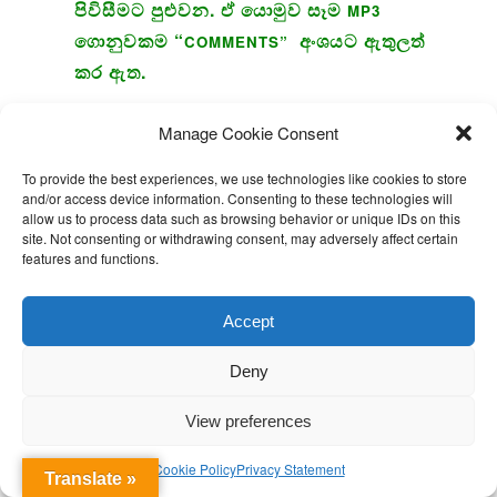
පිවිසීමට පුළුවන. ඒ යොමුව සෑම
MP3
ගොනුවකම “
අංශයට ඇතුලත්
COMMENTS”
කර ඇත.
To download:
You could download the file by right clicking on
Manage Cookie Consent
the link and then selecting “save as” from the drop down menu.
To provide the best experiences, we use technologies like cookies to store
To listen directly:
Please left click on the link to listen directly.
and/or access device information. Consenting to these technologies will
Once the link is clicked, you will be directed to a separate page
allow us to process data such as browsing behavior or unique IDs on this
site. Not consenting or withdrawing consent, may adversely affect certain
containing the talk. Usually the file starts to play in that window.
features and functions.
If it doesn’t you could highlight the browser window and click
‘reload this page’. It will start to play.
Accept
කර්ම විපාක දෙන ක්‍රම තුන පිළිබඳවපැහැදිලි
කරන්න.
Deny
චේතනාව කර්මයට මුල්වනවා නම් කර්මය සිත,
කය, වචනය යන තුන් දොරින් සිදුවන බවට
View preferences
බෙදන්නේ ඇයි?
Cookie Policy
Privacy Statement
සිතත් සමග කය හෝ වචනය හෝ සමබන්ධ වීමේදී
Translate »