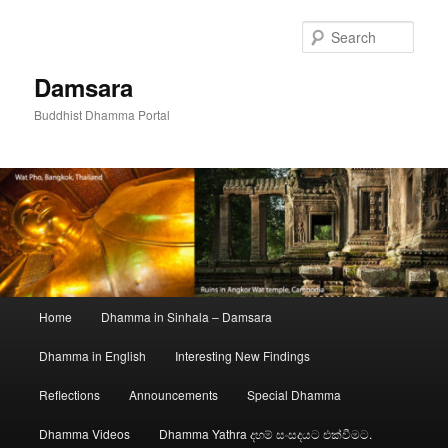
Skip
Skip
to
to
Sear
primary
secondary
content
content
Damsara
Buddhist Dhamma Portal
Main
Home
Dhamma in Sinhala – Damsara
menu
Dhamma in English
Interesting New Findings
Reflections
Announcements
Special Dhamma
Dhamma Videos
Dhamma Yathra දහම් සංසදයට එක්වීමට.