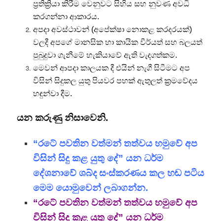
ප්‍රතික්‍රියා කිරීම වෙනුවට සිහිය සහ නුවණ අවධි
කරගන්නා ආකාරය.
අපදා අවස්ථාවන් (අපේක්ෂා නොකළ කරදරයක්)
වලදී අපගේ මානසික හා කායික වීර්යත් සහ බලයත්
පුබුදුවා ගැනීමේ හැකියාවේ ඇති වැදගත්කම.
මෙවන් ආපදා කාලයක දී එයින් නැගී සිටීමට අප
විසින් සිදුකල යුතු පියවර පහක් ඇතුලත් ක්‍රමවේදය
හඳුන්වා දීම.
යන කරුණු නිසාවෙනි.
“රටේ පවතින වත්මන් තත්වය හමුවේ අප
විසින් සිදු කළ යුතු දේ” යන ධර්ම
දේශනාවේ ශබ්ද සංස්කරණය කල හඬ පටිය
මෙම යොමුවෙන් ලබාගන්න.
“රටේ පවතින වත්මන් තත්වය හමුවේ අප
විසින් සිදු කළ යුතු දේ” යන ධර්ම