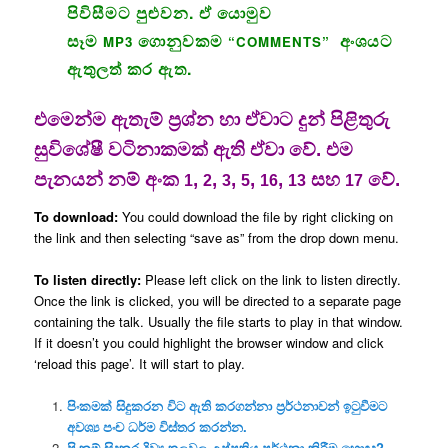
පිවිසීමට පුළුවන. ඒ යොමුව
සෑම
ගොනුවකම
අංශයට
MP3
“COMMENTS”
ඇතුලත් කර ඇත.
එමෙන්ම ඇතැම් ප්‍රශ්න හා ඒවාට දුන් පිළිතුරු
සුවිශේෂී වටිනාකමක් ඇති ඒවා වේ. එම
පැනයන් නම් අංක
,
,
,
,
,
සහ
වේ.
1
2
3
5
16
13
17
To download:
You could download the file by right clicking on
the link and then selecting “save as” from the drop down menu.
To listen directly:
Please left click on the link to listen directly.
Once the link is clicked, you will be directed to a separate page
containing the talk. Usually the file starts to play in that window.
If it doesn’t you could highlight the browser window and click
‘reload this page’. It will start to play.
පිංකමක් සිදුකරන විට ඇති කරගන්නා ප්‍රර්ථනාවන් ඉටුවීමට
අවශ්‍ය පංච ධර්ම විස්තර කරන්න.
පිංකම් සිදුකර දිව්‍ය තලවල උප්පතිය ප්‍රර්ථනා කිරීම හොඳද?