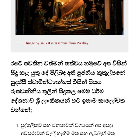
Image by anuvat intarachune from Pixabay.
රටේ පවතින වත්මන් තත්වය හමුවේ අප විසින්
සිදු කළ යුතු දේ පිලිබඳ අති පුජනීය කුකුල්පනේ
සුදස්සී ස්වාමින්වහන්සේ විසින් සියස
රූපවාහිනිය තුලින් සිදුකල මෙම ධර්ම
දේශනාව ශ්‍රී ලාංකිකයන් හට ඉතාම කාලෝචිත
වන්නේ;
පුද්ගලිකව සහ ජනතාවක් වශයෙන් අප අපදා
අවස්ථාවන් වලදී හැඟීම් මත සහ ඇබ්බැහි මත