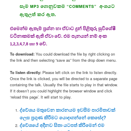
සෑම
ගොනුවකම
අංශයට
MP3
“COMMENTS”
ඇතුලත් කර ඇත.
එමෙන්ම ඇතැම් ප්‍රශ්න හා ඒවාට දුන් පිළිතුරු සුවිශේෂී
වටිනාකමක් ඇති ඒවා වේ. එම පැනයන් නම් අංක
,
වේ.
1,2
3,4,7,8 සහ 9
To download:
You could download the file by right clicking on
the link and then selecting “save as” from the drop down menu.
To listen directly:
Please left click on the link to listen directly.
Once the link is clicked, you will be directed to a separate page
containing the talk. Usually the file starts to play in that window.
If it doesn’t you could highlight the browser window and click
‘reload this page’. It will start to play.
ද්වේශය මතුවෙන කාරනයම ඉවසීම පාරමිතාවක්
ලෙස ප්‍රගුණ කිරීමට යොදාගන්නේ කෙසේද?
ද්වේශයේ අදීනව සිතා යටපත් කිරීමෙන් එම