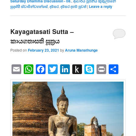
Saturday Dhamma Discussion - 08.
,
ආචාර්ය පූජනීය කුකුල්පනේ
සුදස්සී ස්වාමින්වහන්සේ
,
දම්සර
,
දම්සර දහම් පුවත්
|
Leave a reply
Kayagatasati Sutta –
කායගතාසති සූත්‍රය
Posted on
February 23, 2021
by
Aruna Manathunge
Email
WhatsApp
Facebook
Twitter
LinkedIn
Push
Skype
Print
Sha
to
Kindle