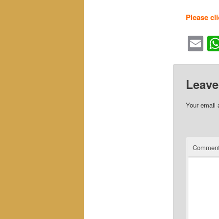
Please cl
Em
Leave
Your email 
Commen