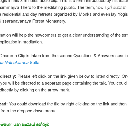
ogis in this 3 minutes audio clip. This is a term introduced by his tea
ammajiva Thero to the meditating public. The term, ‘මම දැන් මෙතන’ 
e residential and day retreats organized by Monks and even lay Yogis 
a Nissaranavanaya Forest Monastery.
nation will help the newcomers to get a clear understanding of the ter
pplication in meditation.
f Dhamma Clip is taken from the second Questions & Answers sessio
ma Nāthakarana
Sutta
.
directly
:
Please left click on the link given below to listen directly. On
 you will be directed to a separate page containing the talk. You could 
 directly by clicking on the arrow mark.
oad:
You could download the file by right clicking on the link and then
” from the dropped down menu.
 මෙතන’ යන පාඨයේ තේරුම