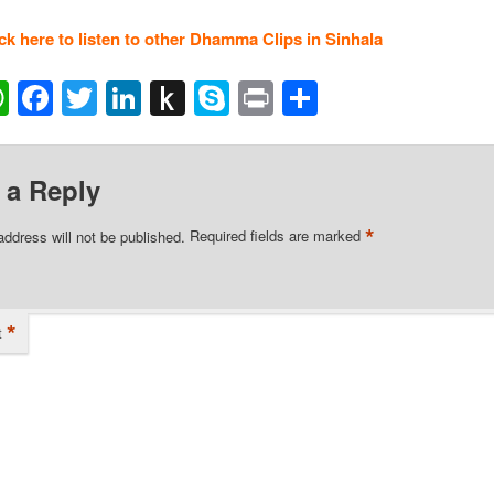
ick here to listen to other Dhamma Clips in Sinhala
ail
WhatsApp
Facebook
Twitter
LinkedIn
Push
Skype
Print
Share
to
Kindle
 a Reply
*
address will not be published.
Required fields are marked
*
t