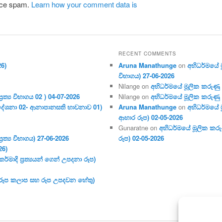
duce spam.
Learn how your comment data is
RECENT COMMENTS
26)
Aruna Manathunge
on
අභිධර්මයේ මූ
විභාගය) 27-06-2026
Nilange
on
අභිධර්මයේ මූලික කරුණු අංක
ර‍ත්‍ය විභාගය 02 ) 04-07-2026
Nilange
on
අභිධර්මයේ මූලික කරුණු අංක
දේශනා 02- ආනාපානසති භාවනාව 01)
Aruna Manathunge
on
අභිධර්මයේ ම
ආහාර රූප) 02-05-2026
Gunaratne
on
අභිධර්මයේ මූලික කරුණ
ර‍ත්‍ය විභාගය) 27-06-2026
රූප) 02-05-2026
26)
මාදි ප්‍ර‍ත්‍යයන් ගෙන් උපදනා රූප)
 (රූප කලාප සහ රූප උපදවන හේතු)