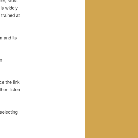
cher, Most
is widely
trained at
m and its
n
ce the link
then listen
 selecting