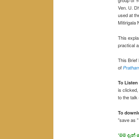
group of Y
Ven. U. Dh
used at th
Mitirigal
This expla
practical a
This Brie
of
Pratha
To Listen 
is clicked,
to the talk
To downl
”save as 
‘මම දැන්