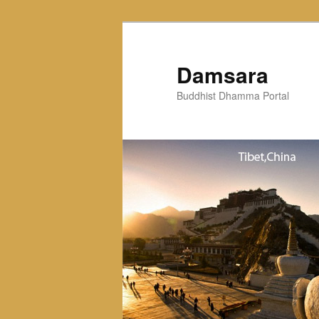
Skip
to
primary
Damsara
content
Buddhist Dhamma Portal