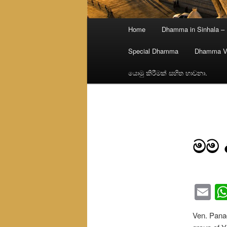
Main
Home
Dhamma in Sinhala –
menu
Special Dhamma
Dhamma V
යොමු කිරීමක් සහිත භාවනා.
මම 
Em
Ven. Pana