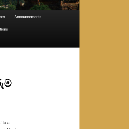
ions
Announcements
tions
ුම
 to a