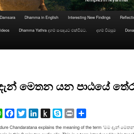
 Damsara
Dhamma in English
Interesting New Findings
Reflect
ideos
Dhamma Yathra දහම් සංසදයට එක්වීමට.
දහම් විමසුම
Dona
දැන් මෙතන යන පාඨයේ තේර
ail
WhatsApp
Facebook
Twitter
LinkedIn
Push
Skype
Print
Share
to
dure Chandaratana explains the meaning of the term ‘මම දැන් මෙතන’
Kindle