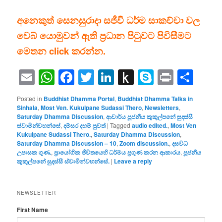
අනෙකුත් සෙනසුරාදා සජීවී ධර්ම සාකච්චා වල
වෙබ් යොමුවන් ඇති ප්‍රධාන පිටුවට පිවිසීමට
මෙතන click කරන්න.
Email
WhatsApp
Facebook
Twitter
LinkedIn
Push
Skype
Print
Sha
to
Posted in
Buddhist Dhamma Portal
,
Buddhist Dhamma Talks in
Kindle
Sinhala
,
Most Ven. Kukulpane Sudassi Thero
,
Newsletters
,
Saturday Dhamma Discussion
,
ආචාර්ය පූජනීය කුකුල්පනේ සුදස්සී
ස්වාමින්වහන්සේ
,
දම්සර දහම් පුවත්
|
Tagged
audio edited.
,
Most Ven
Kukulpane Sudassi Thero.
,
Saturday Dhamma Discussion
,
Saturday Dhamma Discussion – 10
,
Zoom discussion.
,
දසවිධ
උපාසක ගුණ.
,
ප්‍රායෝගික ජීවිතයෙහි ධර්මය ප්‍රගුණ කරන ආකාරය
,
පූජනීය
කුකුල්පනේ සුදස්සී ස්වාමින්වහන්සේ.
|
Leave a reply
NEWSLETTER
First Name