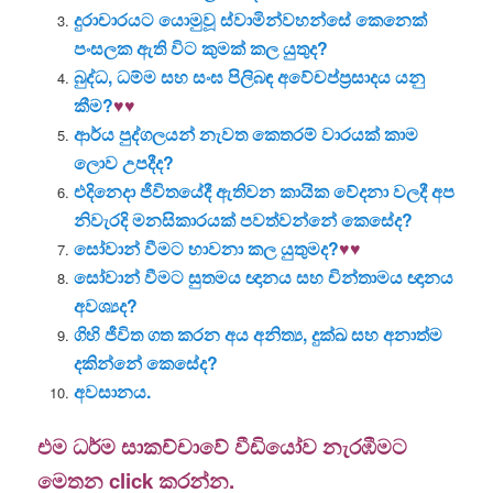
දුරාචාරයට යොමුවූ ස්වාමින්වහන්සේ කෙනෙක්
පංසලක ඇති විට කුමක් කල යුතුද?
බුද්ධ, ධම්ම සහ සංඝ පිලිබඳ අවේචප්ප්‍රසාදය යනු
කීම?
♥♥
ආර්ය පුද්ගලයන් නැවත කෙතරම් වාරයක් කාම
ලොව උපදීද?
එදිනෙදා ජීවිතයේදී ඇතිවන කායික වේදනා වලදී අප
නිවැරදි මනසිකාරයක් පවත්වන්නේ කෙසේද?
සෝවාන් වීමට භාවනා කල යුතුමද?
♥♥
සෝවාන් වීමට සුතමය ඥානය සහ චින්තාමය ඥානය
අවශ්‍යද?
ගිහි ජීවිත ගත කරන අය අනිත්‍ය, දුක්ඛ සහ අනාත්ම
දකින්නේ කෙසේද?
අවසානය.
එම ධර්ම සාකච්චාවේ වීඩියෝව නැරඹීමට
මෙතන click කරන්න.