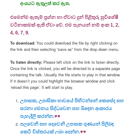
අංශයට ඇතුලත් කර ඇත.
එමෙන්ම ඇතැම් ප්‍රශ්න හා ඒවාට දුන් පිළිතුරු සුවිශේෂී
වටිනාකමක් ඇති ඒවා වේ. එම පැනයන් නම් අංක
1, 2,
4, 6, 7, 9.
To download:
You could download the file by right clicking on
the link and then selecting “save as” from the drop down menu.
To listen directly:
Please left click on the link to listen directly.
Once the link is clicked, you will be directed to a separate page
containing the talk. Usually the file starts to play in that window.
If it doesn’t you could highlight the browser window and click
‘reload this page’. It will start to play.
උපාසක, උපාසිකා භාවයේ පිහිටන්නේ කෙසේද සහ
සරනා ගමනය සිද්ධවෙන සහ බිඳෙන ආකාරය
පැහැදිලි කරන්න.
♥♥
පලවෙනි සහ දෙවෙනි උපාසක ගුණයන් පිලිබඳ
කෙටි විස්තරයක් ලබා දෙන්න.
♥♥