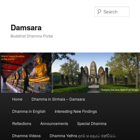
Skip
Skip
to
to
Sear
primary
secondary
content
content
Damsara
Buddhist Dhamma Portal
Main
Home
Dhamma in Sinhala – Damsara
menu
Dhamma in English
Interesting New Findings
Reflections
Announcements
Special Dhamma
Dhamma Videos
Dhamma Yathra දහම් සංසදයට එක්වීමට.