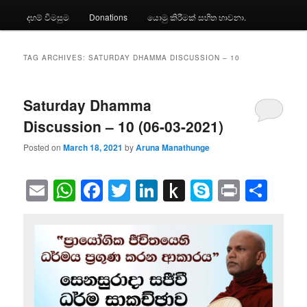
දහම් විමසුම
Donations
යොමු කිරීමක් සහිත භාවනා.
TAG ARCHIVES:
SATURDAY DHAMMA DISCUSSION – 10
Saturday Dhamma
Discussion – 10 (06-03-2021)
Posted on
March 18, 2021
by
Aruna Manathunge
Email
WhatsApp
Facebook
Twitter
LinkedIn
Push
Skype
Print
Sha
to
Kindle