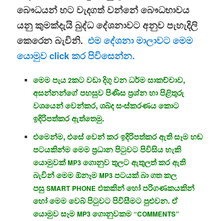
බෞධයන් හට වැදගත් වන්නේ බෞධභාවය
යනු කුමක්දැයි බුද්ධ දේශනාවට අනුව පැහැදිලි
කෙරෙන බැවිනි.
එම දේශනා මාලාවට මෙම
යොමුව click කර පිවිසෙන්න.
මෙම පැය
කට වඩා දිගු වන ධර්ම සාකච්චාව,
2
අසන්නන්ගේ පහසුව පිණිස ප්‍රශ්න හා පිළිතුරු
වශයෙන් වෙන්කර, ශබ්ද සංස්කරණය කොට
ඉදිරිපත්කර ඇත්තෙමු.
එමෙන්ම, එසේ වෙන් කර ඉදිරිපත්කර ඇති සෑම හඬ
පටයකින්ම මෙම ප්‍රධාන පිටුවට පිවිසිය හැකි
යොමුවක්
ගොනුව තුලට ඇතුලත් කර ඇති
MP3
බැවින් මෙම ඕනෑම
පටයක් බා ගත කල
MP3
පසු
එකකින් හෝ පරිගණකයකින්
SMART PHONE
හෝ මෙම වෙබ් පිටුවට පිවිසීමට පුළුවන. ඒ
යොමුව
සෑම
ගොනුවකම
MP3
“COMMENTS”