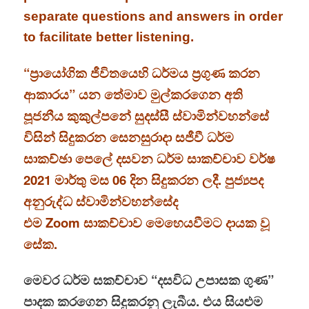
separate questions and answers in order
to facilitate better listening.
“ප්‍රායෝගික ජීවිතයෙහි ධර්මය ප්‍රගුණ කරන
ආකාරය” යන තේමාව මුල්කරගෙන අති
පූජනීය කුකුල්පනේ සුදස්සී ස්වාමින්වහන්සේ
විසින් සිදුකරන සෙනසුරාදා සජීවී ධර්ම
සාකච්ඡා පෙලේ දසවන ධර්ම සාකච්චාව වර්ෂ
2021 මාර්තු මස 06 දින සිදුකරන ලදී. පුජ්‍යපද
අනුරුද්ධ ස්වාමින්වහන්සේද
එම Zoom සාකච්චාව මෙහෙයවීමට දායක වූ
සේක.
මෙවර ධර්ම සකච්චාව “දසවිධ උපාසක ගුණ”
පාදක කරගෙන සිදුකරනු ලැබීය. එය සියළුම