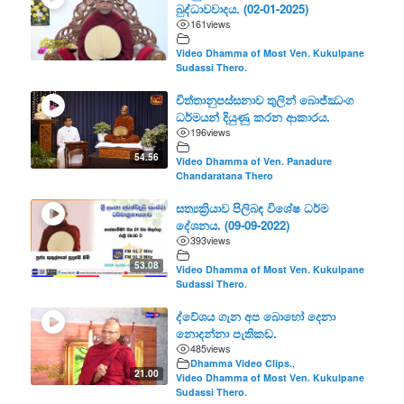
බුද්ධාවවාදය. (02-01-2025)
161
views
Video Dhamma of Most Ven. Kukulpane
Sudassi Thero.
චිත්තානුපස්සනාව තුලින් බොජ්ඣංග
ධර්මයන් දියුණු කරන ආකාරය.
196
views
54.56
Video Dhamma of Ven. Panadure
Chandaratana Thero
සත්‍යක්‍රියාව පිලිබඳ විශේෂ ධර්ම
දේශනය. (09-09-2022)
393
views
53.08
Video Dhamma of Most Ven. Kukulpane
Sudassi Thero.
ද්වේශය ගැන අප බොහෝ දෙනා
නොදන්නා පැතිකඩ.
485
views
Dhamma Video Clips.
,
21.00
Video Dhamma of Most Ven. Kukulpane
Sudassi Thero.