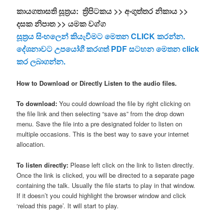
කායගතාසති සූත්‍රය: ත්‍රිපිටකය >> අංගුත්තර නිකාය >>
දසක නිපාත >> යමක වග්ග
සූත්‍රය සිංහලෙන් කියැවීමට මෙතන CLICK කරන්න.
දේශනාවට උපයෝගී කරගත් PDF සටහන මෙතන click
කර ලබාගන්න.
How to Download or Directly Listen to the audio files.
To download:
You could download the file by right clicking on
the file link and then selecting “save as” from the drop down
menu. Save the file into a pre designated folder to listen on
multiple occasions. This is the best way to save your internet
allocation.
To listen directly:
Please left click on the link to listen directly.
Once the link is clicked, you will be directed to a separate page
containing the talk. Usually the file starts to play in that window.
If it doesn’t you could highlight the browser window and click
‘reload this page’. It will start to play.