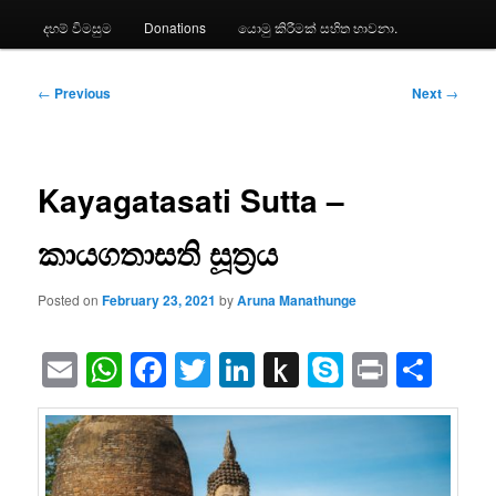
දහම් විමසුම
Donations
යොමු කිරීමක් සහිත භාවනා.
Post
←
Previous
Next
→
navigation
Kayagatasati Sutta –
කායගතාසති සූත්‍රය
Posted on
February 23, 2021
by
Aruna Manathunge
Email
WhatsApp
Facebook
Twitter
LinkedIn
Push
Skype
Print
Sha
to
Kindle