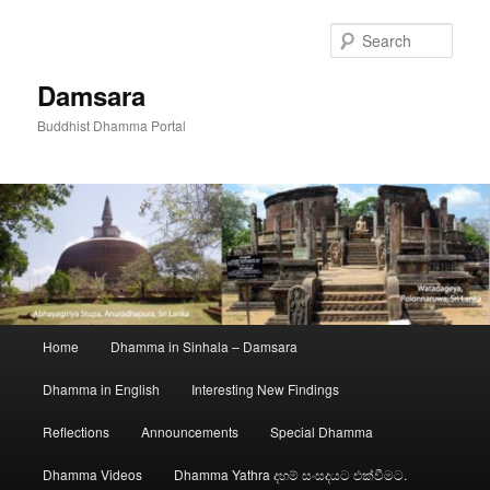
Skip
to
Sear
primary
content
Damsara
Buddhist Dhamma Portal
Main
Home
Dhamma in Sinhala – Damsara
menu
Dhamma in English
Interesting New Findings
Reflections
Announcements
Special Dhamma
Dhamma Videos
Dhamma Yathra දහම් සංසදයට එක්වීමට.