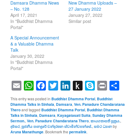
Damsara Dhamma News
New Dhamma Uploads –
– No. 128
27 January 2022
April 17, 2021
January 27, 2022
In "Buddhist Dhamma
Similar post
Portal"
A Special Announcement
& a Valuable Dhamma
Talk
January 30, 2022
In "Buddhist Dhamma
Portal"
Email
WhatsApp
Facebook
Twitter
LinkedIn
Push
Skype
Print
Sha
to
This entry was posted in
Buddhist Dhamma Portal
,
Buddhist
Kindle
Dhamma Talks in Sinhala
,
Damsara
,
Ven. Panadure Chandaratana
Thero
and tagged
Buddhist Dhamma Portal
,
Buddhist Dhamma
Talks in Sinhala
,
Damsara
,
Kayagatasati Sutta
,
Sunday Dhamma
Sermon.
,
Ven. Panadure Chandaratana Thero
,
කායගතාසති සූත්‍රය.
,
දම්සර
,
පූජනීය පානදුරේ චන්දරතන ස්වාමින්වහන්සේ.
,
සමථ ධ්‍යාන
by
Aruna Manathunge
. Bookmark the
permalink
.