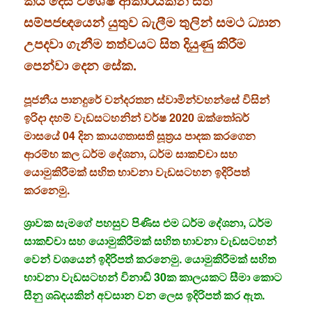
කය දෙස විශේෂ ආකාරයකින් සති
සම්පජඥයෙන් යුතුව බැලීම තුලින් සමථ ධ්‍යාන
උපදවා ගැනීම තත්වයට සිත දියුණු කිරීම
පෙන්වා දෙන සේක.
පූජනීය පානදුරේ චන්දරතන ස්වාමින්වහන්සේ විසින්
ඉරිදා දහම් වැඩසටහනින් වර්ෂ 2020 ඔක්තෝබර්
මාසයේ 04 දින කායගතාසති සූත්‍රය පාදක කරගෙන
ආරම්භ කල ධර්ම දේශනා, ධර්ම සාකච්චා සහ
යොමුකිරීමක් සහිත භාවනා වැඩසටහන ඉදිරිපත්
කරනෙමු.
ශ්‍රාවක සැමගේ පහසුව පිණිස එම ධර්ම දේශනා, ධර්ම
සාකච්චා සහ යොමුකිරීමක් සහිත භාවනා වැඩසටහන්
වෙන් වශයෙන් ඉදිරිපත් කරනෙමු. යොමුකිරීමක් සහිත
භාවනා වැඩසටහන් විනාඩි 30ක කාලයකට සීමා කොට
සීනු ශබ්දයකින් අවසාන වන ලෙස ඉදිරිපත් කර ඇත.