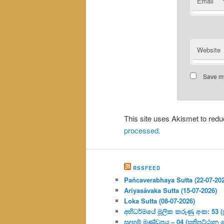
Email
Website
Save my
This site uses Akismet to re
processed.
RSSFEED
Pañcaverabhaya Sutta (22-07-20
Ariyasāvaka Sutta (15-07-2026)
Loka Sutta (08-07-2026)
අභිධර්මයේ මූලික කරුණු අංක: 53 (ප්‍
සදහම් මණ්ඩපය – 04 (සතිපට්ඨාන 