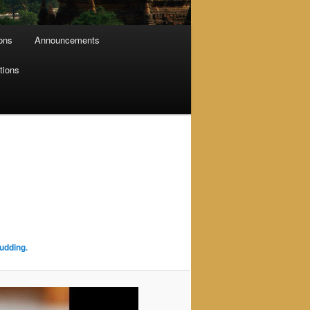
ions
Announcements
tions
udding.