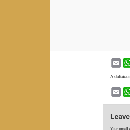
Em
A deliciou
Em
Leave
Your email 