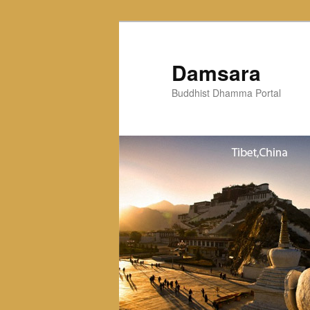
Skip
to
primary
Damsara
content
Buddhist Dhamma Portal