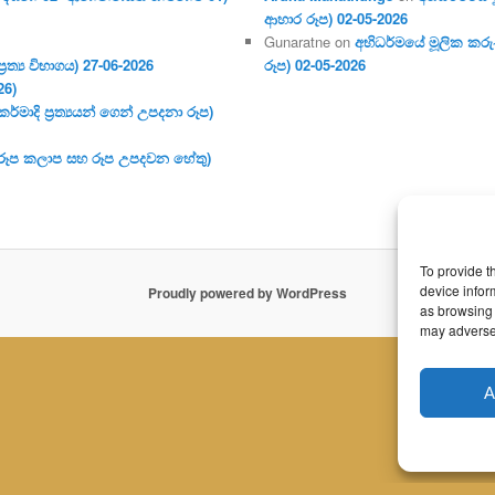
ආහාර රූප) 02-05-2026
Gunaratne
on
අභිධර්මයේ මූලික කරුණ
ර‍ත්‍ය විභාගය) 27-06-2026
රූප) 02-05-2026
26)
මාදි ප්‍ර‍ත්‍යයන් ගෙන් උපදනා රූප)
 (රූප කලාප සහ රූප උපදවන හේතු)
To provide t
device infor
Proudly powered by WordPress
as browsing 
may adversel
A