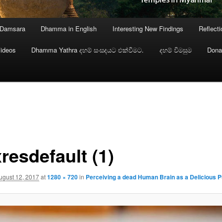
 Damsara
Dhamma in English
Interesting New Findings
Reflect
ideos
Dhamma Yathra දහම් සංසදයට එක්වීමට.
දහම් විමසුම
Dona
resdefault (1)
ugust 12, 2017
at
1280 × 720
in
Perceiving a dead Human Brain as a Delicious P