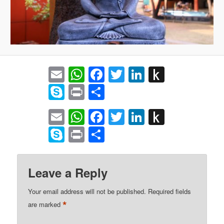
Email
WhatsApp
Facebook
Twitter
LinkedIn
Push
to
Skype
Print
Share
Kindle
Email
WhatsApp
Facebook
Twitter
LinkedIn
Push
to
Skype
Print
Share
Kindle
Leave a Reply
Your email address will not be published.
Required fields
*
are marked