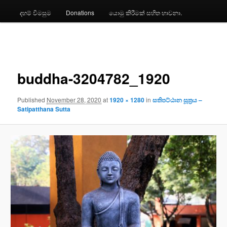
දහම් විමසුම
Donations
යොමු කිරීමක් සහිත භාවනා.
Image
navigation
buddha-3204782_1920
Published
November 28, 2020
at
1920 × 1280
in
සතිපට්ඨාන සූත්‍රය –
Satipatthana Sutta