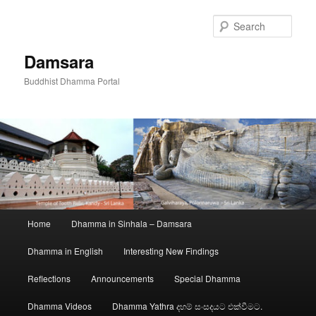
Skip
to
Sear
primary
content
Damsara
Buddhist Dhamma Portal
Main
Home
Dhamma in Sinhala – Damsara
menu
Dhamma in English
Interesting New Findings
Reflections
Announcements
Special Dhamma
Dhamma Videos
Dhamma Yathra දහම් සංසදයට එක්වීමට.