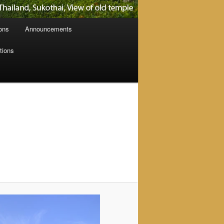
ions
Announcements
tions