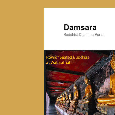
Skip
to
primary
Damsara
content
Buddhist Dhamma Portal