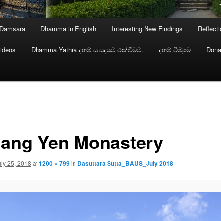
 Damsara
Dhamma in English
Interesting New Findings
Reflect
ideos
Dhamma Yathra දහම් සංසදයට එක්වීමට.
දහම් විමසුම
Dona
ang Yen Monastery
uly 25, 2018
at
1200 × 799
in
Dasuttara Sutta_BAUS_July 2018