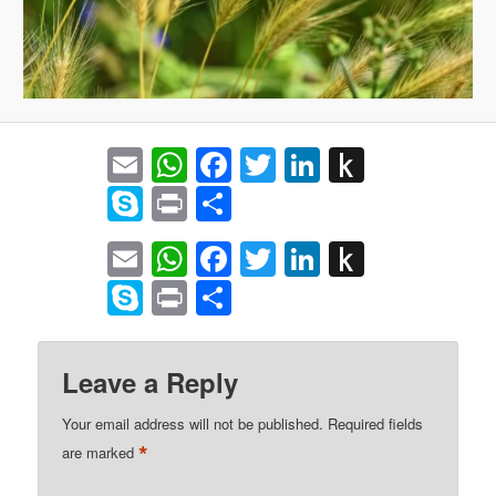
Email
WhatsApp
Facebook
Twitter
LinkedIn
Push
to
Skype
Print
Share
Kindle
Email
WhatsApp
Facebook
Twitter
LinkedIn
Push
to
Skype
Print
Share
Kindle
Leave a Reply
Your email address will not be published.
Required fields
*
are marked