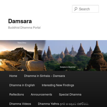
Skip
to
Sear
primary
content
Damsara
Buddhist Dhamma Portal
Main
Home
Dhamma in Sinhala – Damsara
menu
Dhamma in English
Interesting New Findings
Reflections
Announcements
Special Dhamma
Dhamma Videos
Dhamma Yathra දහම් සංසදයට එක්වීමට.