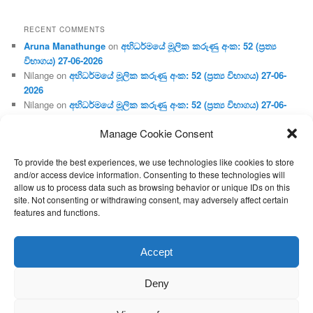
RECENT COMMENTS
Aruna Manathunge
on
අභිධර්මයේ මූලික කරුණු අංක: 52 (ප්‍ර‍ත්‍ය
විභාගය) 27-06-2026
Nilange
on
අභිධර්මයේ මූලික කරුණු අංක: 52 (ප්‍ර‍ත්‍ය විභාගය) 27-06-
2026
Nilange
on
අභිධර්මයේ මූලික කරුණු අංක: 52 (ප්‍ර‍ත්‍ය විභාගය) 27-06-
2026
Manage Cookie Consent
Aruna Manathunge
on
අභිධර්මයේ මූලික කරුණු අංක: 46 (හෘදය,
ජීවිත, ආහාර රූප) 02-05-2026
To provide the best experiences, we use technologies like cookies to store
Gunaratne
on
අභිධර්මයේ මූලික කරුණු අංක: 46 (හෘදය, ජීවිත,
and/or access device information. Consenting to these technologies will
ආහාර රූප) 02-05-2026
allow us to process data such as browsing behavior or unique IDs on this
site. Not consenting or withdrawing consent, may adversely affect certain
features and functions.
Proudly powered by WordPress
Accept
Deny