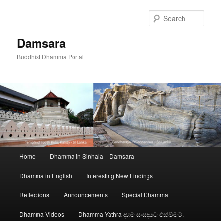
Skip
to
Sear
primary
content
Damsara
Buddhist Dhamma Portal
Main
Home
Dhamma in Sinhala – Damsara
menu
Dhamma in English
Interesting New Findings
Reflections
Announcements
Special Dhamma
Dhamma Videos
Dhamma Yathra දහම් සංසදයට එක්වීමට.