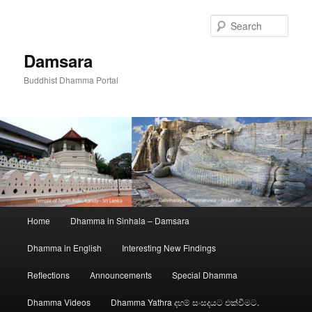
Skip
to
Sear
primary
content
Damsara
Buddhist Dhamma Portal
Main
Home
Dhamma in Sinhala – Damsara
menu
Dhamma in English
Interesting New Findings
Reflections
Announcements
Special Dhamma
Dhamma Videos
Dhamma Yathra දහම් සංසදයට එක්වීමට.