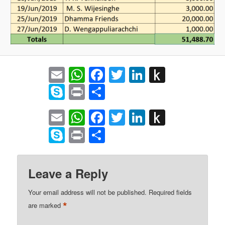
Email
WhatsApp
Facebook
Twitter
LinkedIn
Push
to
Skype
Print
Share
Kindle
Email
WhatsApp
Facebook
Twitter
LinkedIn
Push
to
Skype
Print
Share
Kindle
Leave a Reply
Your email address will not be published.
Required fields
*
are marked