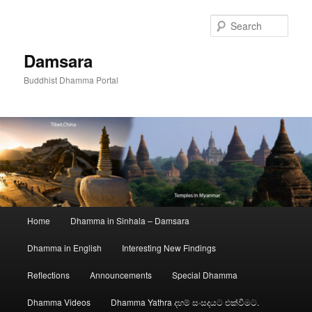
Skip
to
Sear
primary
content
Damsara
Buddhist Dhamma Portal
Main
Home
Dhamma in Sinhala – Damsara
menu
Dhamma in English
Interesting New Findings
Reflections
Announcements
Special Dhamma
Dhamma Videos
Dhamma Yathra දහම් සංසදයට එක්වීමට.