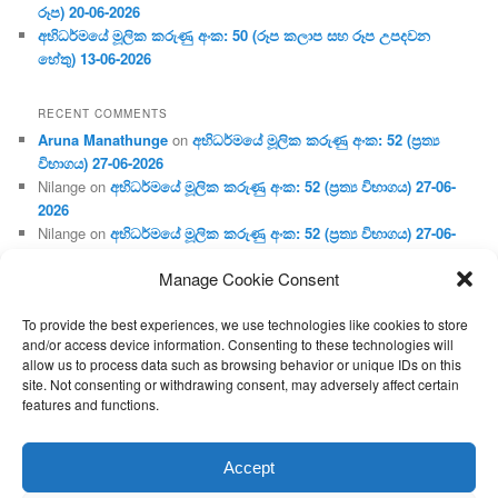
රූප) 20-06-2026
අභිධර්මයේ මූලික කරුණු අංක: 50 (රූප කලාප සහ රූප උපදවන
හේතු) 13-06-2026
RECENT COMMENTS
Aruna Manathunge
on
අභිධර්මයේ මූලික කරුණු අංක: 52 (ප්‍ර‍ත්‍ය
විභාගය) 27-06-2026
Nilange
on
අභිධර්මයේ මූලික කරුණු අංක: 52 (ප්‍ර‍ත්‍ය විභාගය) 27-06-
2026
Nilange
on
අභිධර්මයේ මූලික කරුණු අංක: 52 (ප්‍ර‍ත්‍ය විභාගය) 27-06-
2026
Manage Cookie Consent
Aruna Manathunge
on
අභිධර්මයේ මූලික කරුණු අංක: 46 (හෘදය,
ජීවිත, ආහාර රූප) 02-05-2026
To provide the best experiences, we use technologies like cookies to store
Gunaratne
on
අභිධර්මයේ මූලික කරුණු අංක: 46 (හෘදය, ජීවිත,
and/or access device information. Consenting to these technologies will
ආහාර රූප) 02-05-2026
allow us to process data such as browsing behavior or unique IDs on this
site. Not consenting or withdrawing consent, may adversely affect certain
features and functions.
Proudly powered by WordPress
Accept