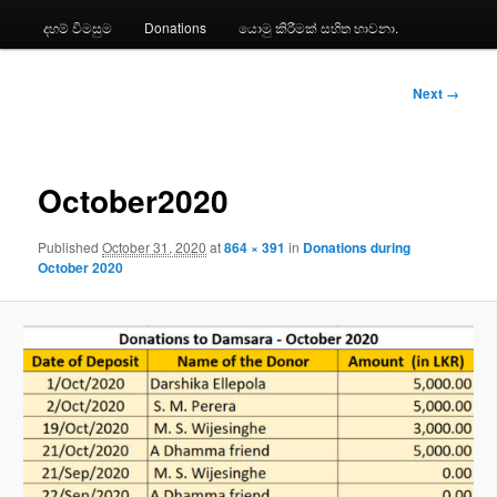
දහම් විමසුම
Donations
යොමු කිරීමක් සහිත භාවනා.
Image
Next →
navigation
October2020
Published
October 31, 2020
at
864 × 391
in
Donations during
October 2020