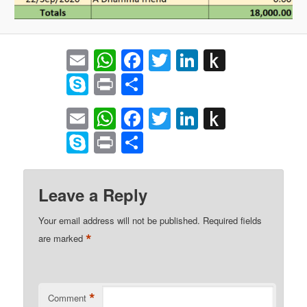
Email
WhatsApp
Facebook
Twitter
LinkedIn
Push
to
Skype
Print
Share
Kindle
Email
WhatsApp
Facebook
Twitter
LinkedIn
Push
to
Skype
Print
Share
Kindle
Leave a Reply
Your email address will not be published.
Required fields
*
are marked
*
Comment