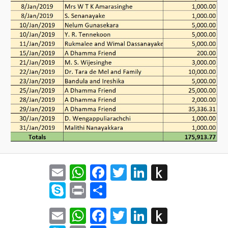
Email
WhatsApp
Facebook
Twitter
LinkedIn
Push
to
Skype
Print
Share
Kindle
Email
WhatsApp
Facebook
Twitter
LinkedIn
Push