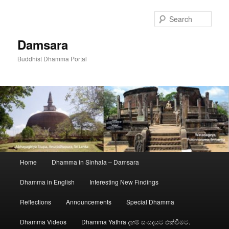
Skip
to
Sear
primary
content
Damsara
Buddhist Dhamma Portal
Main
Home
Dhamma in Sinhala – Damsara
menu
Dhamma in English
Interesting New Findings
Reflections
Announcements
Special Dhamma
Dhamma Videos
Dhamma Yathra දහම් සංසදයට එක්වීමට.