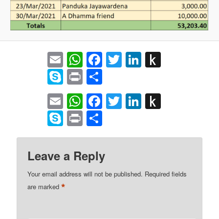
Email
WhatsApp
Facebook
Twitter
LinkedIn
Push
to
Skype
Print
Share
Kindle
Email
WhatsApp
Facebook
Twitter
LinkedIn
Push
to
Skype
Print
Share
Kindle
Leave a Reply
Your email address will not be published.
Required fields
*
are marked