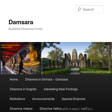
Skip
to
Sear
primary
content
Damsara
Buddhist Dhamma Portal
Main
Home
Dhamma in Sinhala – Damsara
menu
Dhamma in English
Interesting New Findings
Reflections
Announcements
Special Dhamma
Dhamma Videos
Dhamma Yathra දහම් සංසදයට එක්වීමට.