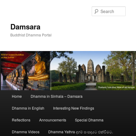
Skip
to
Sear
primary
content
Damsara
Buddhist Dhamma Portal
Main
Home
Dhamma in Sinhala – Damsara
menu
Dhamma in English
Interesting New Findings
Reflections
Announcements
Special Dhamma
Dhamma Videos
Dhamma Yathra දහම් සංසදයට එක්වීමට.