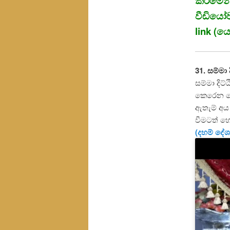
කිරීමෙ
වීඩියෝ
link (ය
31. සම්මා
සම්මා දිට
කෙරෙන මෙම
ඇතැම් අය 
වීමටත් හ
(දහම් දේ