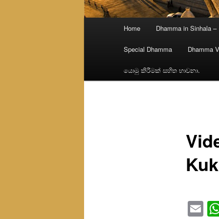
Main
Home
Dhamma in Sinhala –
menu
Special Dhamma
Dhamma V
යොමු කිරීමක් සහිත භාවනා.
Vid
Kuk
Em