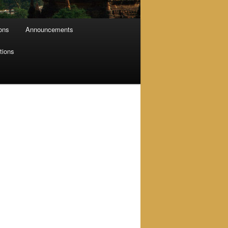
ions
Announcements
tions