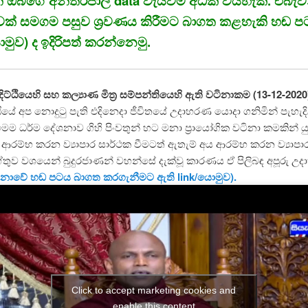
න් ඔබගේ
අන්තර්ජාල data වැයවීම අධික වියහැක. එබැවි
වක් සමගම පසුව ශ්‍රවණය කිරීමට බාගත කළහැකි හඬ 
ොමුව) ද ඉදිරිපත් කරන්නෙමු.
 දිට්ඨියෙහි සහ කල්‍යාණ මිත්‍ර සම්පන්තියෙහි ඇති වටිනාකම (13-12-2020
්ඨියේ අප නොදුටු පැති එදිනෙදා ජීවිතයේ උදාහරණ යොදා ගනිමින් පැහැදි
 ධර්ම දේශනාව ගිහි පිංවතුන් හට මනා ප්‍රායෝගික වටිනා කමකින් ය
ආරම්භ කරන ව්‍යාපාර සාර්ථක වීමටත් ඇතැම් අය ආරම්භ කරන ව්‍යාපා
ේතුව වශයෙන් බුදුරජාණන් වහන්සේ දැක්වූ කාරණය ඒ පිලිබඳ අපූරු උ
ශනාවේ හඬ පටය බාගත කරගැනීමට ඇති link/යොමුව).
Click to accept marketing cookies and
enable this content