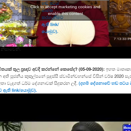
ව
හඬ පටය
හැකි බැවිනි. ඒ මන්ද
Click to accept marketing cookies and
බාගත
යත් කොවිඩ් 19 අපට
enable this content
කරගැනීමට
කියාදුන් පරිදි හුදකලා
ඇති link/
බව සහ තනිවීම
යොමුව).
ජීවිතයේ ඕනෑම
වයසකදී සිදුවිය හැකි
නිසාවෙනි.
ජීවිතයක් තුල ප්‍රඥාව අවදි කරන්නේ කෙසේද? (05-09-2020):
ඉහත මාතෘකා
ි පූජනීය කුකුල්පනේ සුදස්සී ස්වාමින්වහන්සේ විසින් වර්ෂ 2020 සැප
ඉතා වැදගත් ධර්ම දේශනාවක් සිදුකරන ලදී.
(දහම් දේශනාවේ හඬ පටය
 ඇති link/යොමුව).