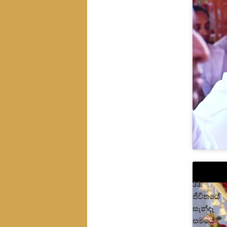
33.
ජීවිතයේ
සැන්දෑ
සමයේ