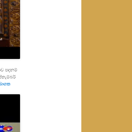
ව පදනම්
්තැම්බර්
 බාගත