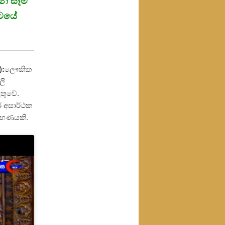
න් සෑම
පටයේ
):
ලෞකික
ලි
ුතුවේ.
ර අසාර්ථක
දාහණයකි.