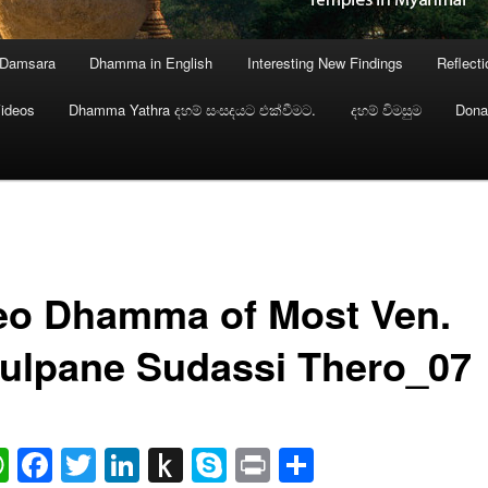
 Damsara
Dhamma in English
Interesting New Findings
Reflect
ideos
Dhamma Yathra දහම් සංසදයට එක්වීමට.
දහම් විමසුම
Dona
eo Dhamma of Most Ven.
ulpane Sudassi Thero_07
ail
WhatsApp
Facebook
Twitter
LinkedIn
Push
Skype
Print
Share