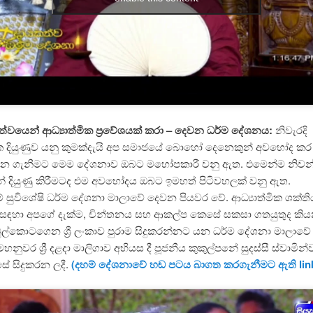
‍යත්වයෙන් ආධ්‍යාත්මික ප්‍රවේශයක් කරා – දෙවන ධර්ම දේශනය:
නිවැරදි
මික දියුණුව යනු කුමක්දැයි අප සමාජයේ බොහෝ දෙනෙකුන් අවභෝද ක
 දැන ගැනීමට මෙම දේශනාව ඔබට මහෝපකාරී වනු ඇත. එමෙන්ම නිවන
් දියුණු කිරීමටද එම අවභෝදය ඔබට ඉමහත් පිටිවහලක්
ේෂි ධර්ම දේශනා මාලාවේ දෙවන පියවර වේ. ආධ්‍යාත්මික ශක්ති
සඳහා අපගේ දැක්ම, චින්තනය සහ ආකල්ප කෙසේ සකසා ගතයුතුද කි
ල්කොටගෙන ශ්‍රී ලංකාව පුරාම සිදුකරන්නට යන ධර්ම දේශනා මාලාව
නුවර ශ්‍රී දළදා මාලිගාව අභියස දී පූජනීය කුකුල්පනේ සුදස්සී ස්වාමි
සේ සිදුකරන ලදී.
(දහම් දේශනාවේ හඬ පටය බාගත කරගැනීමට ඇති lin