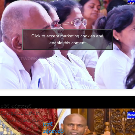
Click to accept marketing cookies and
enable this content
මෙම දේශනාවේ
විශේෂත්වය වන්නේ
එහි සඳහන් කරුණු අප
(දහම්
ජීවිතයේ ඕනෑම
දේශනාවේ
වයසකදී යොදාගත