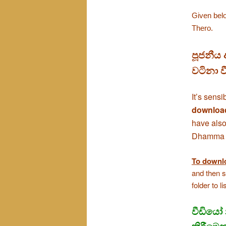
Given bel
Thero.
පූජනීය 
වටිනා
ව
It’s sens
downloa
have also
Dhamma fo
To downlo
and then s
folder to l
වීඩියෝ 