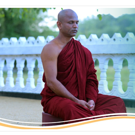
to
Kindle