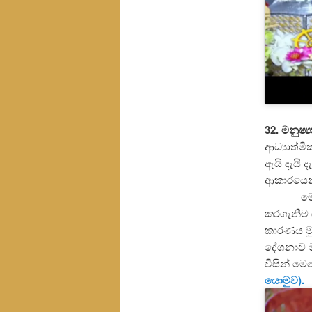
32. මනුෂ්
ආධ්‍යාත්
ඇයි දැයි
ආකාරයෙන
මේ සුවිශ
කරගැනීම 
කාරණය මු
දේශනාව මහ
විසින් මෙ
යොමුව).