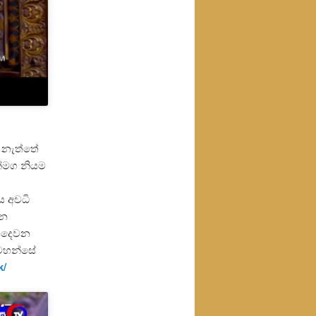
ර නැත්තේ
්මග නියම
 වනු ඇත.
ය අවධි
යන
ේ දෙවන
න්වහන්සේ
k/