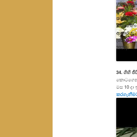
හුදකලාබ
අර්ථ
සම්පන්න
කරගන්නා
ආකාරය.
(05-09-
2020):
34. ගිහි 
කොටගෙන අත
මස 10 දා 
කරගැනීමට