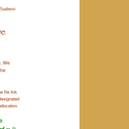
 Sudassi
ුකල
a. We
the
 file link
 designated
allocation.
ත