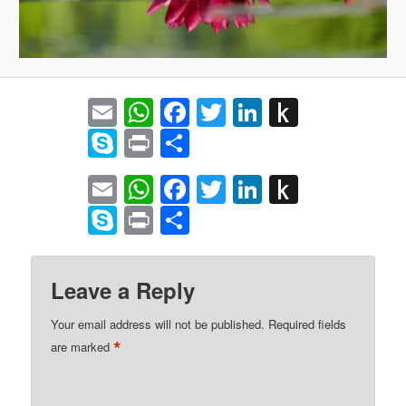
Email
WhatsApp
Facebook
Twitter
LinkedIn
Push
to
Skype
Print
Share
Kindle
Email
WhatsApp
Facebook
Twitter
LinkedIn
Push
to
Skype
Print
Share
Kindle
Leave a Reply
Your email address will not be published.
Required fields
*
are marked