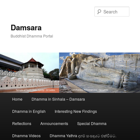
Skip
to
Sear
primary
content
Damsara
Buddhist Dhamma Portal
Main
Home
Dhamma in Sinhala – Damsara
menu
Dhamma in English
Interesting New Findings
Reflections
Announcements
Special Dhamma
Dhamma Videos
Dhamma Yathra දහම් සංසදයට එක්වීමට.