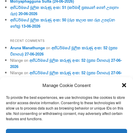
Moliyaphagguna Sutta (24-06-2026)
අභිධර්මයේ මූලික කරුණු අංක: 51 (කර්මාදි ප්‍ර‍ත්‍යයන් ගෙන් උපදනා
රූප) 20-06-2026
අභිධර්මයේ මූලික කරුණු අංක: 50 (රූප කලාප සහ රූප උපදවන
හේතු) 13-06-2026
RECENT COMMENTS
Aruna Manathunge
on
අභිධර්මයේ මූලික කරුණු අංක: 52 (ප්‍ර‍ත්‍ය
විභාගය) 27-06-2026
Nilange
on
අභිධර්මයේ මූලික කරුණු අංක: 52 (ප්‍ර‍ත්‍ය විභාගය) 27-06-
2026
Nilange
on
අභිධර්මයේ මූලික කරුණු අංක: 52 (ප්‍ර‍ත්‍ය විභාගය) 27-06-
2026
Manage Cookie Consent
Aruna Manathunge
on
අභිධර්මයේ මූලික කරුණු අංක: 46 (හෘදය,
ජීවිත, ආහාර රූප) 02-05-2026
To provide the best experiences, we use technologies like cookies to store
Gunaratne
on
අභිධර්මයේ මූලික කරුණු අංක: 46 (හෘදය, ජීවිත,
and/or access device information. Consenting to these technologies will
ආහාර රූප) 02-05-2026
allow us to process data such as browsing behavior or unique IDs on this
site. Not consenting or withdrawing consent, may adversely affect certain
features and functions.