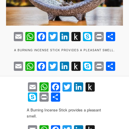
Email
WhatsApp
Facebook
Twitter
LinkedIn
Push
Skype
Print
Sh
to
A BURNING INCENSE STICK PROVIDES A PLEASANT SMELL.
Kindle
Email
WhatsApp
Facebook
Twitter
LinkedIn
Push
Skype
Print
Sh
to
Kindle
Email
WhatsApp
Facebook
Twitter
LinkedIn
Push
to
Skype
Print
Share
Kindle
A Burning Incense Stick provides a pleasant
smell.