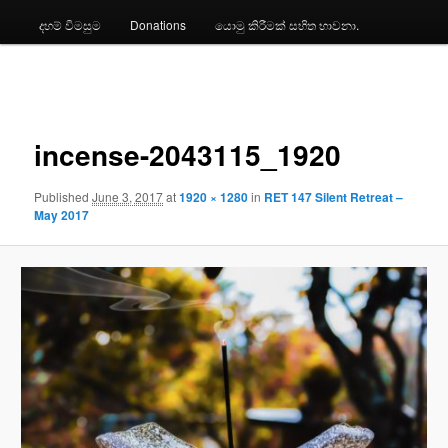
දහම් විමසුම
Donations
යොමු කිරීමක් සහිත භාවනා.
Image
navigation
incense-2043115_1920
Published
June 3, 2017
at
1920 × 1280
in
RET 147 Silent Retreat –
May 2017