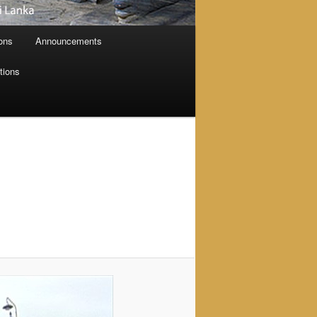
ions
Announcements
tions