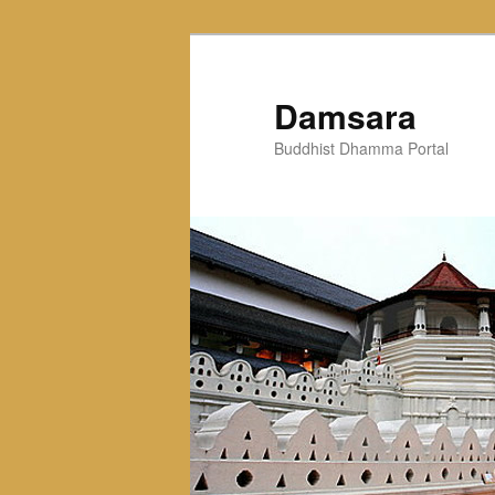
Skip
to
primary
Damsara
content
Buddhist Dhamma Portal