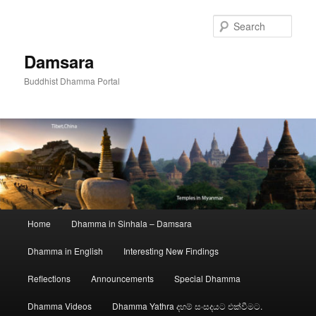
Skip
to
Sear
primary
content
Damsara
Buddhist Dhamma Portal
Main
Home
Dhamma in Sinhala – Damsara
menu
Dhamma in English
Interesting New Findings
Reflections
Announcements
Special Dhamma
Dhamma Videos
Dhamma Yathra දහම් සංසදයට එක්වීමට.