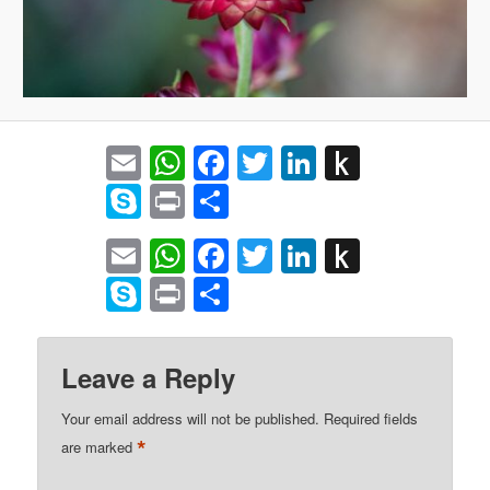
Email
WhatsApp
Facebook
Twitter
LinkedIn
Push
to
Skype
Print
Share
Kindle
Email
WhatsApp
Facebook
Twitter
LinkedIn
Push
to
Skype
Print
Share
Kindle
Leave a Reply
Your email address will not be published.
Required fields
*
are marked