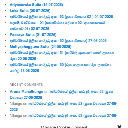
Ariyasāvaka Sutta (15-07-2026)
Loka Sutta (08-07-2026)
අභිධර්මයේ මූලික කරුණු අංක: 53 (ප්‍ර‍ත්‍ය විභාගය 02 ) 04-07-2026
සදහම් මණ්ඩපය – 04 (සතිපට්ඨාන දේශනා 02- ආනාපානසති
භාවනාව 01) 02-07-2026
Paccaya Sutta (01-07-2026)
අභිධර්මයේ මූලික කරුණු අංක: 52 (ප්‍ර‍ත්‍ය විභාගය) 27-06-2026
Moliyaphagguna Sutta (24-06-2026)
අභිධර්මයේ මූලික කරුණු අංක: 51 (කර්මාදි ප්‍ර‍ත්‍යයන් ගෙන් උපදනා
රූප) 20-06-2026
අභිධර්මයේ මූලික කරුණු අංක: 50 (රූප කලාප සහ රූප උපදවන
හේතු) 13-06-2026
RECENT COMMENTS
Aruna Manathunge
on
අභිධර්මයේ මූලික කරුණු අංක: 52 (ප්‍ර‍ත්‍ය
විභාගය) 27-06-2026
Nilange
on
අභිධර්මයේ මූලික කරුණු අංක: 52 (ප්‍ර‍ත්‍ය විභාගය) 27-06-
2026
Nilange
on
අභිධර්මයේ මූලික කරුණු අංක: 52 (ප්‍ර‍ත්‍ය විභාගය) 27-06-
2026
Manage Cookie Consent
Aruna Manathunge
on
අභිධර්මයේ මූලික කරුණු අංක: 46 (හෘදය,