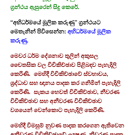
ග්‍රන්ථය ඇසුරෙන් සිදු කෙරේ.
“අභිධර්මයේ මූලික කරුණු” ග්‍රන්ථයට
මෙතැනින් පිවිසෙන්න:
අභිධර්මයේ මූලික
කරුණු.
මෙවර ධර්ම දේශනාව තුලින් අකුසල
චෛතසික වල
විචිකිච්ඡාව පිළිබඳව පැහැදිලි
කෙරිණි. මෙහිදී විචිකිච්ඡාවේ ස්වභාවය,
ශ්‍ර‍ද්ධාව සහ ඥානය පාදක කර ගනිමින් පැහැදිලි
කෙරිණි. සැකය හෙවත් විචිකිච්ඡාව, නීවරණ
විචිකිච්ඡාව සහ අනීවරණ විචිකිච්ඡාව
වශයෙන් වෙන්කොට පැහැදිලි කෙරිණි.
මෙහිදී විමසුම් නුවණ පාදක කරගෙන ඇතිවෙන
අනීවරණ විචිකිච්ඡාවේ ලක්‍ෂණ, නීවරණ පාදක