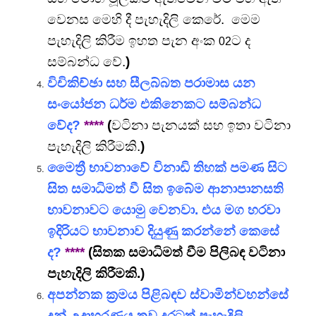
වෙනස මෙහි දී පැහැදිලි කෙරේ. මෙම
පැහැදිලි කිරීම ඉහත පැන අංක
ට ද
02
සම්බන්ධ වේ.
)
විචිකිච්ඡා සහ සීලබ්බත පරාමාස යන
සංයෝජන ධර්ම එකිනෙකට සම්බන්ධ
වේද?
****
(
වටිනා පැනයක් සහ
ඉතා වටිනා
පැහැදිලි කිරීමකි.
)
මෛත්‍රී භාවනාවේ විනාඩි
තිහක් පමණ සිට
සිත සමාධිමත් වී සිත ඉබේම ආනාපානසති
භාවනාවට යොමු වෙනවා. එය මග හරවා
ඉදිරියට භාවනාව දියුණු කරන්නේ කෙසේ
ද?
****
(සිතක සමාධිමත් වීම පිලිබඳ වටිනා
පැහැදිලි කිරීමකි.)
අපන්නක ක්‍රමය පිළිබඳව ස්වාමින්වහන්සේ
දුන් උදාහරණය තව දුරටත් පැහැදිලි