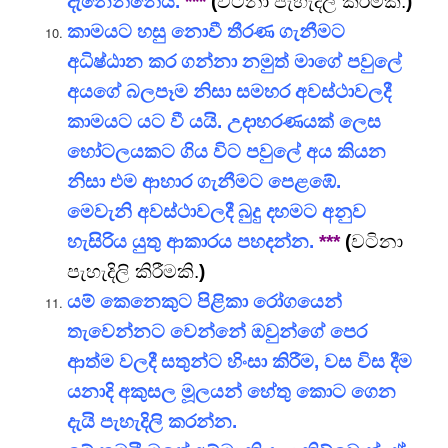
දැනෙන්නේය.
***
(
වටිනා පැහැදිලි කිරීමකි.
)
කාමයට හසු නොවී තීරණ ගැනීමට
අධිෂ්ඨාන කර ගන්නා නමුත් මාගේ පවුලේ
අයගේ බලපෑම නිසා සමහර අවස්ථාවලදී
කාමයට යට වී යයි. උදාහරණයක් ලෙස
හෝටලයකට ගිය විට පවුලේ අය කියන
නිසා එම ආහාර ගැනීමට පෙළඹේ.
මෙවැනි අවස්ථාවලදී බුදු දහමට අනුව
හැසිරිය යුතු ආකාරය පහදන්න.
***
(
වටිනා
පැහැදිලි කිරීමකි.
)
යම් කෙනෙකුට පිළිකා රෝගයෙන්
තැවෙන්නට වෙන්නේ ඔවුන්ගේ පෙර
ආත්ම වලදී සතුන්ට හිංසා කිරීම, වස විස දීම
යනාදි අකුසල මූලයන් හේතු කොට ගෙන
දැයි පැහැදිලි කරන්න.