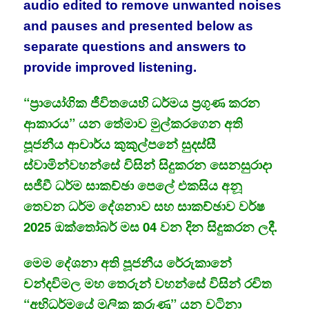
audio edited to remove unwanted noises
and pauses and presented below as
separate questions and answers to
provide improved listening.
“ප්‍රායෝගික ජීවිතයෙහි ධර්මය ප්‍රගුණ කරන
ආකාරය” යන තේමාව මුල්කරගෙන අති
පූජනීය ආචාර්ය කුකුල්පනේ සුදස්සී
ස්වාමින්වහන්සේ විසින් සිදුකරන සෙනසුරාදා
සජීවී ධර්ම සාකච්ඡා පෙලේ එකසිය අනූ
තෙවන ධර්ම දේශනාව සහ සාකච්ඡාව වර්ෂ
2025 ඔක්තෝබර් මස 04 වන දින සිදුකරන ලදී.
මෙම දේශනා අති පූජනීය රේරුකානේ
චන්දවිමල මහ තෙරුන් වහන්සේ විසින් රචිත
“අභිධර්මයේ මූලික කරුණු” යන වටිනා