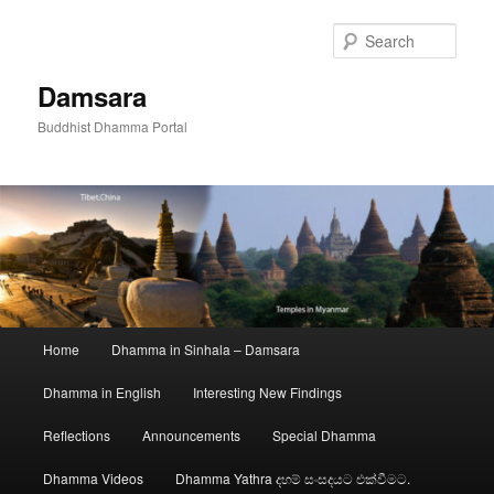
Skip
to
Sear
primary
content
Damsara
Buddhist Dhamma Portal
Main
Home
Dhamma in Sinhala – Damsara
menu
Dhamma in English
Interesting New Findings
Reflections
Announcements
Special Dhamma
Dhamma Videos
Dhamma Yathra දහම් සංසදයට එක්වීමට.