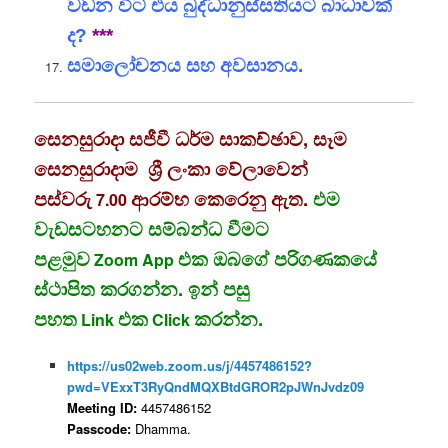
වඩන විට එය බුද්ධානුස්සතියට බාධාවක්
ද?
***
සමාලෝචනය සහ අවසානය.
සෙනසුරාදා සජීවී ධර්ම සාකච්ඡාව, සෑම
සෙනසුරාදාම ශ්‍රී ලංකා වේලාවෙන්
පස්වරු
ආරම්භ කෙරෙනු ඇත.
එම
7.00
වැඩසටහනට සම්බන්ධ වීමට
පළමුව
එක ඔබගේ පරිගණකයේ
Zoom App
ස්ථාපිත කරගන්න. ඉන් පසු
පහත
එක
කරන්න.
Link
Click
https://us02web.zoom.us/j/4457486152?
pwd=VExxT3RyQndMQXBtdGROR2pJWnJvdz09
Meeting ID:
4457486152
Passcode:
Dhamma.