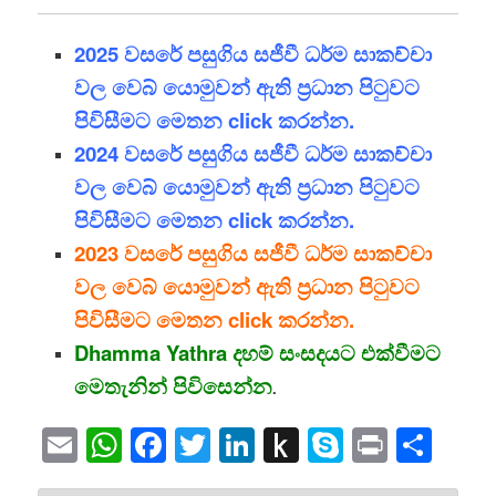
2025 වසරේ පසුගිය සජීවී ධර්ම සාකච්චා
වල වෙබ් යොමුවන් ඇති ප්‍රධාන පිටුවට
පිවිසීමට මෙතන click කරන්න.
2024 වසරේ පසුගිය සජීවී ධර්ම සාකච්චා
වල වෙබ් යොමුවන් ඇති ප්‍රධාන පිටුවට
පිවිසීමට මෙතන click කරන්න.
2023 වසරේ පසුගිය සජීවී ධර්ම සාකච්චා
වල වෙබ් යොමුවන් ඇති ප්‍රධාන පිටුවට
පිවිසීමට මෙතන click කරන්න.
Dhamma Yathra දහම් සංසදයට එක්වීමට
මෙතැනින් පිවිසෙන්න
.
Email
WhatsApp
Facebook
Twitter
LinkedIn
Push
Skype
Print
Sha
to