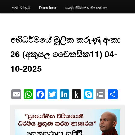
දහම් විමසුම
Donations
යොමු කිරීමක් සහිත භාවනා.
අභිධර්මයේ මූලික කරුණු අංක:
26 (අකුසල චෛතසික11) 04-
10-2025
Email
WhatsApp
Facebook
Twitter
LinkedIn
Push
Skype
Print
Sha
to
Kindle