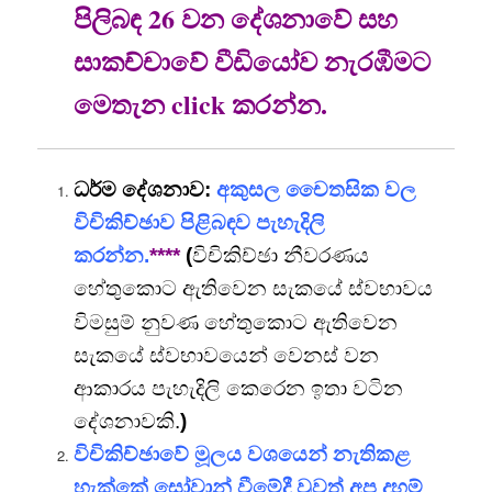
පිලිබඳ 26 වන දේශනාවේ සහ
සාකච්චාවේ වීඩියෝව නැරඹීමට
මෙතැන click කරන්න.
ධර්ම දේශනාව:
අකුසල චෛතසික වල
විචිකිච්ඡාව පිළිබඳව පැහැදිලි
කරන්න.
****
(
විචිකිච්ඡා නීවරණය
හේතුකොට ඇතිවෙන සැකයේ ස්වභාවය
ණ
විමසුම් නුව
හේතුකොට ඇතිවෙන
සැකයේ ස්වභාවයෙන් වෙනස් වන
ආකාරය පැහැදිලි කෙරෙන ඉතා වටින
දේශනාවකි.
)
විචිකිච්ඡාවේ මූලය වශයෙන් නැතිකළ
හැක්කේ සෝවාන් වීමේදී වුවත් අප දහම්