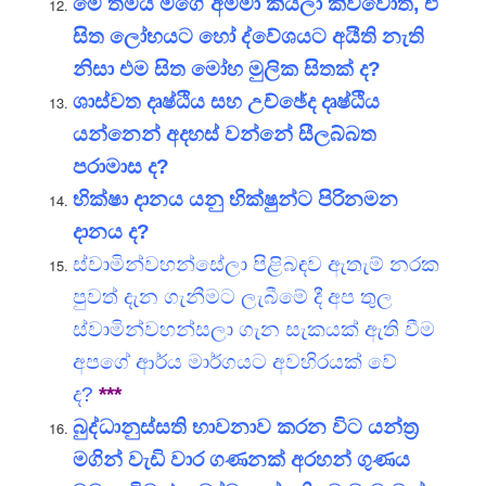
මේ තමයී මගේ අම්මා කියලා කිව්වොත්, ඒ
සිත ලෝභයට හෝ ද්වේශයට අයීති නැති
නිසා එම සිත මෝහ මුලික සිතක් ද?
ශාස්වත දෘෂ්ඨිය සහ උච්ඡේද දෘෂ්ඨිය
යන්නෙන් අදහස් වන්නේ සීලබ්බත
පරාමාස ද?
භික්ෂා දානය යනු භික්ෂුන්ට පිරිනමන
දානය ද?
ස්වාමින්වහන්සේලා පිළිබඳව ඇතැම් නරක
පුවත් දැන ගැනීමට ලැබීමේ දී අප තුල
ස්වාමින්වහන්සලා ගැන සැකයක් ඇති වීම
අපගේ ආර්ය මාර්ගයට අවහිරයක් වේ
ද?
***
බුද්ධානුස්සති භාවනාව කරන විට යන්ත්‍ර
මගින් වැඩි වාර ගණනක් අරහන් ගුණය