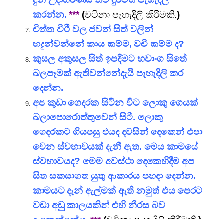
කරන්න.
***
(
වටිනා පැහැදිලි කිරීමකි.
)
චිත්ත වීථි වල ජවන් සිත් වලින්
හදුන්වන්නේ කාය කම්ම, වචී කම්ම ද?
කුසල අකුසල සිත් ඉපදීමට භවාංග සිතේ
බලපෑමක් ඇතිවන්නේදැයි පැහැදිලි කර
දෙන්න.
අප කුඩා ගෙදරක සිටින විට ලොකු ගෙයක්
බලාපොරොත්තුවෙන් සිටී. ලොකු
ගෙදරකට ගියපසු එයද දවසින් දෙකෙන් එපා
වෙන ස්වභාවයක් දැනී ඇත. මෙය කාමයේ
ස්වභාවයද? මෙම අවස්ථා දෙකෙහිදීම අප
සිත සකසාගත යුතු ආකාරය පහදා දෙන්න.
කාමයට දැන් ඇල්මක් ඇති නමුත් එය පෙරට
වඩා අඩු කාලයකින් එහි නීරස බව