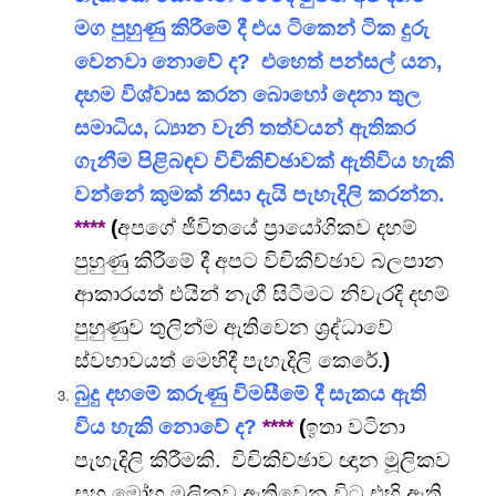
මග පුහුණු කිරීමේ දී එය ටිකෙන් ටික දුරු
වෙනවා නොවේ ද? එහෙත් පන්සල් යන,
දහම විශ්වාස කරන බොහෝ දෙනා තුල
සමාධිය, ධ්‍යාන වැනි තත්වයන් ඇතිකර
ගැනීම පිළිබඳව විචිකිච්ඡාවක් ඇතිවිය හැකි
වන්නේ කුමක් නිසා දැයි පැහැදිලි කරන්න.
****
(
අපගේ ජීවිතයේ ප්‍රායෝගිකව දහම්
පුහුණු කිරීමේ දී අපට
විචිකිච්ඡාව බලපාන
ආකාරයත් එයින් නැගී සිටීමට නිවැරදි දහම්
පුහුණුව තුලින්ම ඇතිවෙන ශ්‍රද්ධාවේ
ස්වභාවයත් මෙහිදී පැහැදිලි කෙරේ.
)
බුදු දහමේ කරුණු විමසීමේ දී සැකය ඇති
විය හැකි නොවේ ද?
****
(
ඉතා වටිනා
පැහැදිලි කිරීමකි.
විචිකිච්ඡාව ඥාන මූලිකව
සහ මෝහ මූලිකව ඇතිවෙන විට එහි ඇති