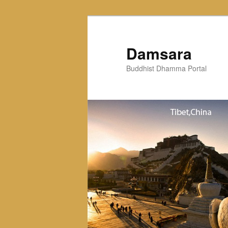
Skip
to
primary
Damsara
content
Buddhist Dhamma Portal