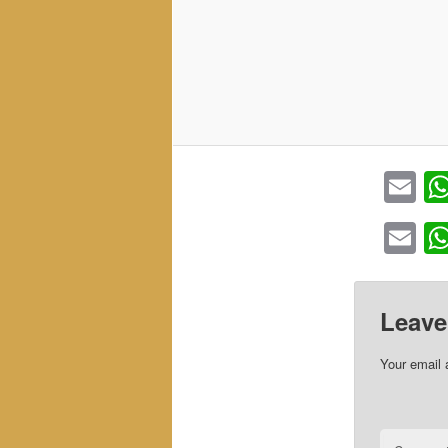
Em
Em
Leave
Your email 