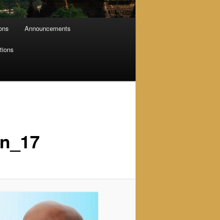
ions
Announcements
tions
n_17