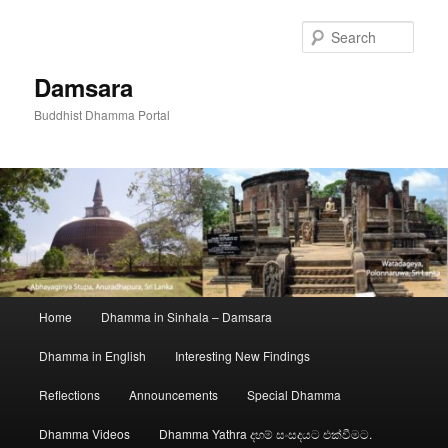
Skip
to
Sear
primary
content
Damsara
Buddhist Dhamma Portal
Main
Home
Dhamma in Sinhala – Damsara
menu
Dhamma in English
Interesting New Findings
Reflections
Announcements
Special Dhamma
Dhamma Videos
Dhamma Yathra දහම් සංසදයට එක්වීමට.