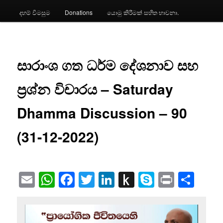
දහම් විමසුම
Donations
යොමු කිරීමක් සහිත භාවනා.
සාරාංශ ගත ධර්ම දේශනාව සහ
ප්‍රශ්න විචාරය – Saturday
Dhamma Discussion – 90
(31-12-2022)
Email
WhatsApp
Facebook
Twitter
LinkedIn
Push
Skype
Print
Sha
to
Kindle