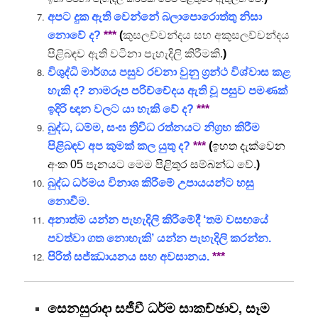
අපට දුක ඇති වෙන්නේ බලාපොරොත්තු නිසා
නොවේ ද?
***
(
කුසලච්චන්දය සහ අකුසලච්චන්දය
පිළිබඳව ඇති වටිනා පැහැදිලි කිරීමකි.
)
විශුද්ධි මාර්ගය පසුව රචනා වුනු ග්‍රන්ථ විශ්වාස කළ
හැකි ද? නාමරූප පරිච්චේදය ඇති වූ පසුව පමණක්
ඉදිරි ඥාන වලට යා හැකි වේ ද?
***
බුද්ධ, ධම්ම, සංඝ ත්‍රිවිධ රත්නයට නිග්‍රහ කිරීම
පිළිබඳව අප කුමක් කල යුතු ද?
***
(
ඉහත දැක්වෙන
අංක 05 පැනයට මෙම පිළිතුර සම්බන්ධ වේ.
)
බුද්ධ ධර්මය විනාශ කිරීමේ උපායයන්ට හසු
නොවීම.
අනාත්ම යන්න පැහැදිලි කිරීමේදී ‘තම වසඟයේ
පවත්වා ගත නොහැකි’ යන්න පැහැදිලි කරන්න.
පිරිත් සජ්ඣායනය සහ අවසානය.
***
සෙනසුරාදා සජීවී ධර්ම සාකච්ඡාව, සෑම