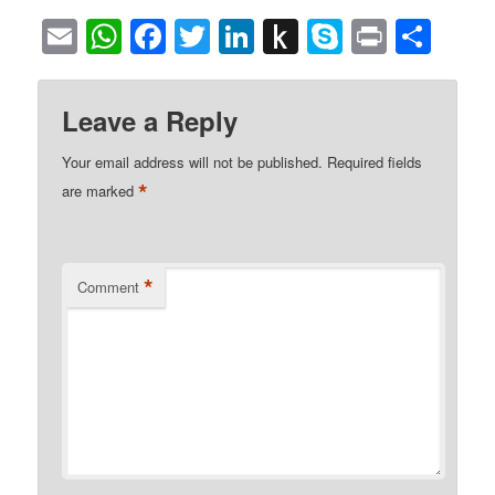
Email
WhatsApp
Facebook
Twitter
LinkedIn
Push
Skype
Print
Sha
to
Kindle
Leave a Reply
Your email address will not be published.
Required fields
*
are marked
*
Comment