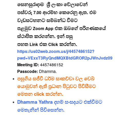
සෙනසුරාදාම ශ්‍රී ලංකා වේලාවෙන්
පස්වරු
ආරම්භ කෙරෙනු ඇත. එම
7.00
වැඩසටහනට සම්බන්ධ වීමට
පළමුව
එක ඔබගේ පරිගණකයේ
Zoom App
ස්ථාපිත කරගන්න. ඉන් පසු
පහත
එක
කරන්න.
Link
Click
https://us02web.zoom.us/j/4457486152?
pwd=VExxT3RyQndMQXBtdGROR2pJWnJvdz09
Meeting ID:
4457486152
Passcode:
Dhamma.
පසුගිය සජීවී ධර්ම සාකච්චා වල වෙබ්
යොමුවන් ඇති ප්‍රධාන පිටුවට පිවිසීමට
මෙතන click කරන්න.
Dhamma Yathra දහම් සංසදයට එක්වීමට
මෙතැනින් පිවිසෙන්න.