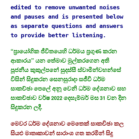
edited to remove unwanted noises
and pauses and is presented below
as separate questions and answers
to provide better listening.
“ප්‍රායෝගික ජීවිතයෙහි ධර්මය ප්‍රගුණ කරන
ආකාරය” යන තේමාව මුල්කරගෙන අති
පූජනීය කුකුල්පනේ සුදස්සී ස්වාමින්වහන්සේ
විසින් සිදුකරන සෙනසුරාදා සජීවී ධර්ම
සාකච්ඡා පෙලේ අනූ වෙනි ධර්ම දේශනාව සහ
සාකච්ඡාව වර්ෂ
දෙසැම්බර් මස
වන දින
2022
31
සිදුකරන ලදී.
මෙවර ධර්ම දේශනාව මෙතෙක් සාකචිඡා කල
සියළු මාතෘකාවන් සාරාංශ ගත කරමින් සිදු