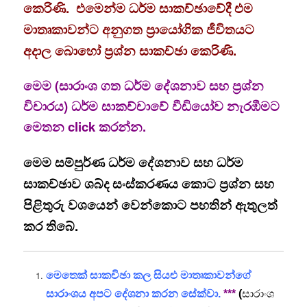
කෙරිණි. එමෙන්ම ධර්ම සාකච්ඡාවේදී එම
මාතෘකාවන්ට අනුගත ප්‍රායෝගික ජීවිතයට
අදාල බොහෝ ප්‍රශ්න සාකච්ඡා කෙරිණි.
මෙම (සාරාංශ ගත ධර්ම දේශනාව සහ ප්‍රශ්න
විචාරය) ධර්ම සාකච්චාවේ වීඩියෝව නැරඹීමට
මෙතන click කරන්න.
මෙම සම්පුර්ණ ධර්ම දේශනාව සහ ධර්ම
සාකච්ඡාව ශබ්ද සංස්කරණය කොට ප්‍රශ්න සහ
පිළිතුරු වශයෙන් වෙන්කොට පහතින් ඇතුලත්
කර තිබේ.
මෙතෙක් සාකචිඡා කල සියළු මාතෘකාවන්ගේ
සාරාංශය අපට දේශනා කරන සේක්වා.
***
(
සාරාංශ