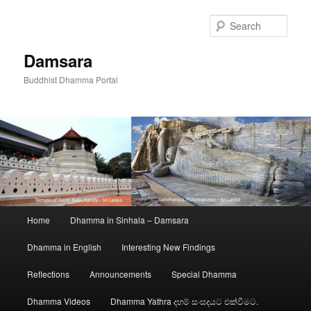
Skip
to
Sear
primary
content
Damsara
Buddhist Dhamma Portal
Main
Home
Dhamma in Sinhala – Damsara
menu
Dhamma in English
Interesting New Findings
Reflections
Announcements
Special Dhamma
Dhamma Videos
Dhamma Yathra දහම් සංසදයට එක්වීමට.