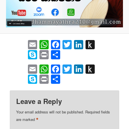
Email
WhatsApp
Facebook
Twitter
LinkedIn
Push
to
Skype
Print
Share
Kindle
Email
WhatsApp
Facebook
Twitter
LinkedIn
Push
to
Skype
Print
Share
Kindle
Leave a Reply
Your email address will not be published.
Required fields
*
are marked