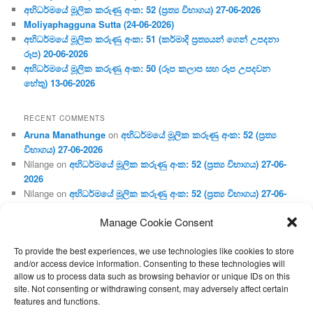
අභිධර්මයේ මූලික කරුණු අංක: 52 (ප්‍ර‍ත්‍ය විභාගය) 27-06-2026
Moliyaphagguna Sutta (24-06-2026)
අභිධර්මයේ මූලික කරුණු අංක: 51 (කර්මාදි ප්‍ර‍ත්‍යයන් ගෙන් උපදනා
රූප) 20-06-2026
අභිධර්මයේ මූලික කරුණු අංක: 50 (රූප කලාප සහ රූප උපදවන
හේතු) 13-06-2026
RECENT COMMENTS
Aruna Manathunge
on
අභිධර්මයේ මූලික කරුණු අංක: 52 (ප්‍ර‍ත්‍ය
විභාගය) 27-06-2026
Nilange
on
අභිධර්මයේ මූලික කරුණු අංක: 52 (ප්‍ර‍ත්‍ය විභාගය) 27-06-
2026
Nilange
on
අභිධර්මයේ මූලික කරුණු අංක: 52 (ප්‍ර‍ත්‍ය විභාගය) 27-06-
2026
Manage Cookie Consent
Aruna Manathunge
on
අභිධර්මයේ මූලික කරුණු අංක: 46 (හෘදය,
ජීවිත, ආහාර රූප) 02-05-2026
To provide the best experiences, we use technologies like cookies to store
Gunaratne
on
අභිධර්මයේ මූලික කරුණු අංක: 46 (හෘදය, ජීවිත,
and/or access device information. Consenting to these technologies will
ආහාර රූප) 02-05-2026
allow us to process data such as browsing behavior or unique IDs on this
site. Not consenting or withdrawing consent, may adversely affect certain
features and functions.