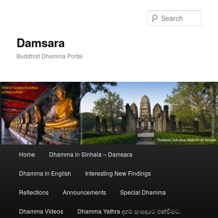
Skip
to
Sear
primary
content
Damsara
Buddhist Dhamma Portal
Main
Home
Dhamma in Sinhala – Damsara
menu
Dhamma in English
Interesting New Findings
Reflections
Announcements
Special Dhamma
Dhamma Videos
Dhamma Yathra දහම් සංසදයට එක්වීමට.