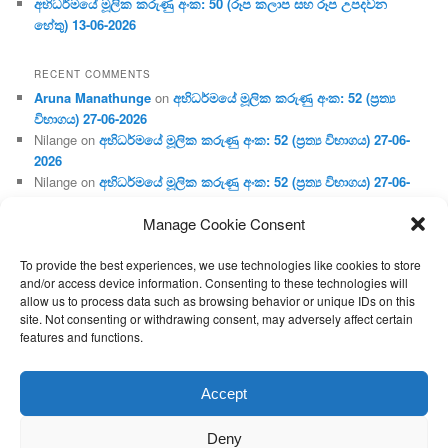
අභිධර්මයේ මූලික කරුණු අංක: 50 (රූප කලාප සහ රූප උපදවන
හේතු) 13-06-2026
RECENT COMMENTS
Aruna Manathunge
on
අභිධර්මයේ මූලික කරුණු අංක: 52 (ප්‍ර‍ත්‍ය
විභාගය) 27-06-2026
Nilange
on
අභිධර්මයේ මූලික කරුණු අංක: 52 (ප්‍ර‍ත්‍ය විභාගය) 27-06-
2026
Nilange
on
අභිධර්මයේ මූලික කරුණු අංක: 52 (ප්‍ර‍ත්‍ය විභාගය) 27-06-
2026
Manage Cookie Consent
Aruna Manathunge
on
අභිධර්මයේ මූලික කරුණු අංක: 46 (හෘදය,
ජීවිත, ආහාර රූප) 02-05-2026
To provide the best experiences, we use technologies like cookies to store
Gunaratne
on
අභිධර්මයේ මූලික කරුණු අංක: 46 (හෘදය, ජීවිත,
and/or access device information. Consenting to these technologies will
ආහාර රූප) 02-05-2026
allow us to process data such as browsing behavior or unique IDs on this
site. Not consenting or withdrawing consent, may adversely affect certain
features and functions.
Proudly powered by WordPress
Accept
Deny