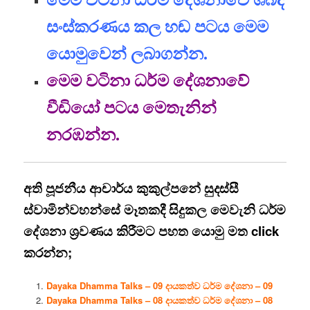
සංස්කරණය කල හඬ පටය මෙම
යොමුවෙන් ලබාගන්න.
මෙම වටිනා ධර්ම දේශනාවේ
වීඩියෝ පටය මෙතැනින්
නරඹන්න.
අති පූජනීය ආචාර්ය කුකුල්පනේ සුදස්සී
ස්වාමින්වහන්සේ මෑතකදී සිදුකල මෙවැනි ධර්ම
දේශනා ශ්‍රවණය කිරීමට පහත යොමු මත click
කරන්න;
Dayaka Dhamma Talks – 09 දායකත්ව ධර්ම දේශනා – 09
Dayaka Dhamma Talks – 08 දායකත්ව ධර්ම දේශනා – 08