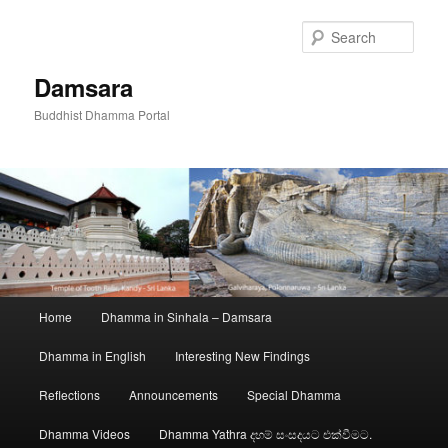
Skip
to
Sear
primary
content
Damsara
Buddhist Dhamma Portal
Main
Home
Dhamma in Sinhala – Damsara
menu
Dhamma in English
Interesting New Findings
Reflections
Announcements
Special Dhamma
Dhamma Videos
Dhamma Yathra දහම් සංසදයට එක්වීමට.