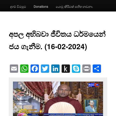
දහම් විමසුම
Donations
යොමු කිරීමක් සහිත භාවනා.
අපල අභිබවා ජීවිතය ධර්මයෙන්
ජය ගැනීම. (16-02-2024)
Email
WhatsApp
Facebook
Twitter
LinkedIn
Push
Skype
Print
Sha
to
Kindle