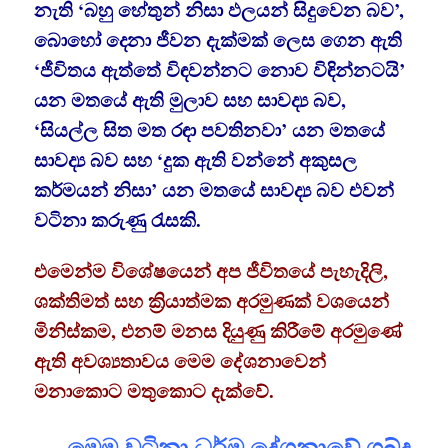
නැති ‘බහු හේතුන් නිසා ඵලයන් සිදුවෙන බව’,
බොහෝ දෙනා ජීවන දැක්මක් ලෙස ගෙන ඇති
‘ජීවිතය ඇත්තේ විඳවන්නට නොව විඳින්නටයි’
යන මතයේ ඇති මුලාව සහ සාවද්‍ය බව,
‘සියල්ල සිත මත රඳා පවතිනවා’ යන මතයේ
සාවද්‍ය බව සහ ‘දුක ඇති වන්නේ අකුසල
කර්මයන් නිසා’ යන මතයේ සාවද්‍ය බව එවන්
වටිනා කරුණු රැසකි.
එමෙන්ම විශේෂයෙන් අප ජීවිතයේ පැහැදිලි,
ශක්තිමත් සහ ක්‍රියාත්මක අරමුණක් වශයෙන්
මිනිස්කම, එනම් මනස දියුණු කිරීමේ අරමුණේ
ඇති අවශ්‍යතාවය මෙම දේශනාවෙන්
මනාකොට මතුකොට දැක්වේ.
මෙම වටිනා ධර්ම දේශනාවේ ශබ්ද