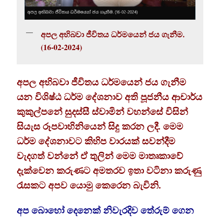
අපල අභිබවා ජීවිතය ධර්මයෙන් ජය ගැනීම.
(16-02-2024)
අපල අභිබවා ජීවිතය ධර්මයෙන් ජය ගැනීම
යන විශිෂ්ඨ ධර්ම දේශනාව අති පූජනීය ආචාර්ය
කුකුල්පනේ සුදස්සී ස්වාමින් වහන්සේ විසින්
සියැස රූපවාහිනියෙන් සිදු කරන ලදී. මෙම
ධර්ම දේශනාවට කිහිප වාරයක් සවන්දීම
වැදගත් වන්නේ ඒ තුලින් මෙම මාතෘකාවේ
දැක්වෙන කරුණට අමතරව ඉතා වටිනා කරුණු
රැසකට අපව යොමු කෙරෙන බැවිනි.
අප බොහෝ දෙනෙක් නිවැරදිව තේරුම් ගෙන