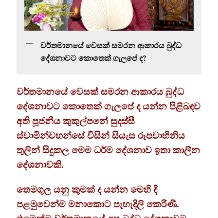
වර්තමානයේ වෙසක් සමරන ආකාරය බුද්ධ
දේශනාවට කොතෙක් ගැලපේ ද?
වර්තමානයේ වෙසක් සමරන ආකාරය බුද්ධ
දේශනාවට කොතෙක් ගැලපේ ද යන්න පිළිබඳව
අති පූජනීය කුකුල්පනේ සුදස්සී
ස්වාමින්වහන්සේ විසින් සියැස රූපවාහිනිය
තුලින් සිදුකල මෙම ධර්ම දේශනාව ඉතා කාලීන
දේශනාවකි.
තෙමගුල යනු කුමක් ද යන්න මෙහි දී
පළමුවෙන්ම මනාකොට පැහැදිලි කෙරිණි.