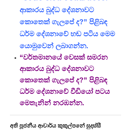
ආකාරය බුද්ධ දේශනාවට
කොතෙක් ගැලපේ ද?” පිළිබඳ
ධර්ම දේශනාවේ හඬ පටිය මෙම
යොමුවෙන් ලබාගන්න.
“වර්තමානයේ වෙසක් සමරන
ආකාරය බුද්ධ දේශනාවට
කොතෙක් ගැලපේ ද?” පිළිබඳ
ධර්ම දේශනාවේ වීඩියෝ පටය
මෙතැනින් නරඹන්න.
අති පූජනීය ආචාර්ය කුකුල්පනේ සුදස්සී