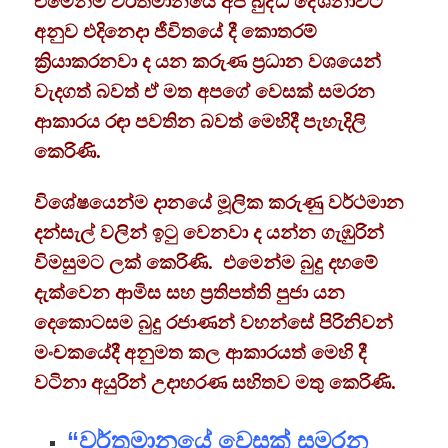
එමෙන්ම වර්තමානයේ අප බුද්ධ දේශනාවට
අනුව එදිනෙදා ජීවිතයේ දී කොතරම්
ක්‍රියාකරනවා ද යන කරුණ ප්‍රධාන වශයෙන්
වැදගත් බවත් ඒ මත අපගේ වෙසක් සමරන
ආකාරය රඳා පවතින බවත් මෙහිදී පැහැදිලි
කෙරිණි.
විශේෂයෙන්ම දානයේ මූලික කරුණු වර්ථමාන
දන්සැල් වලින් ඉටු වෙනවා ද යන්න ගැඹුරින්
විමසුමට ලක් කෙරිණි. එමෙන්ම බුදු දහමේ
දැක්වෙන ආමිස සහ ප්‍රතිපත්ති පුජා යන
දෙකොටසම බුදු රජාණන් වහන්සේ පිරිනිවන්
මංචකයේදී අනුමත කල ආකාරයත් මෙහි දී
වටිනා අයුරින් උදාහරණ සහිතව මතු කෙරිණි.
“වර්තමානයේ වෙසක් සමරන