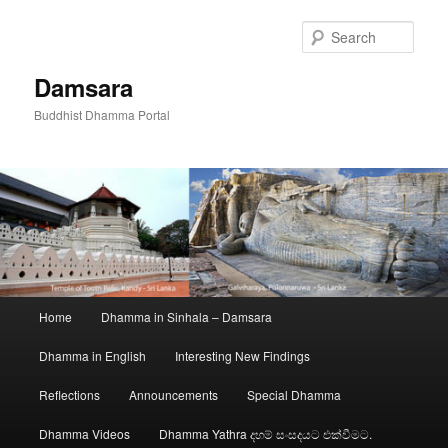
Skip
to
Sear
primary
content
Damsara
Buddhist Dhamma Portal
Main
Home
Dhamma in Sinhala – Damsara
menu
Dhamma in English
Interesting New Findings
Reflections
Announcements
Special Dhamma
Dhamma Videos
Dhamma Yathra දහම් සංසදයට එක්වීමට.