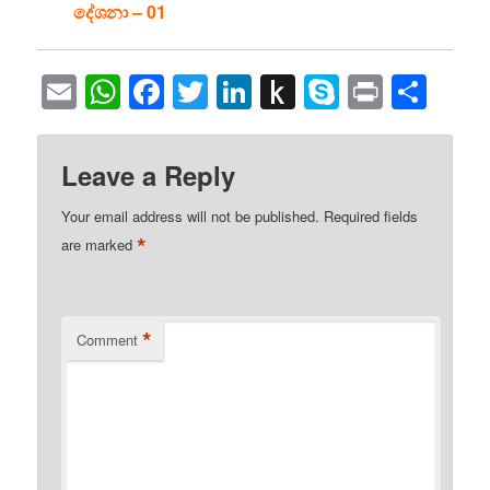
දේශනා – 01
Email
WhatsApp
Facebook
Twitter
LinkedIn
Push
Skype
Print
Sha
to
Kindle
Leave a Reply
Your email address will not be published.
Required fields
*
are marked
*
Comment