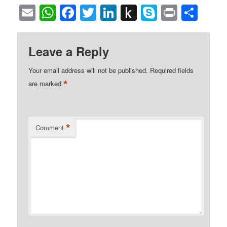
Email
WhatsApp
Facebook
Twitter
LinkedIn
Push
Skype
Print
Sha
to
Kindle
Leave a Reply
Your email address will not be published.
Required fields
*
are marked
*
Comment