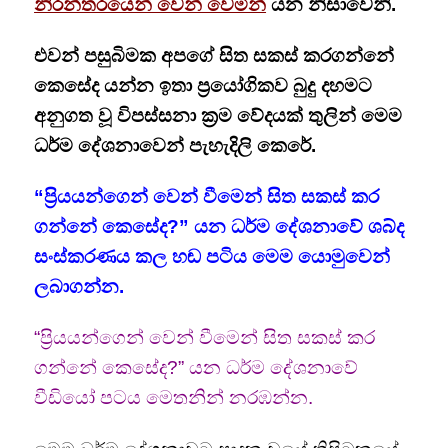
නිරන්තරයෙන් වෙන් වෙමින්
යන නිසාවෙනි.
එවන් පසුබිමක අපගේ සිත සකස් කරගන්නේ
කෙසේද යන්න ඉතා ප්‍රයෝගිකව බුදු දහමට
අනුගත වූ විපස්සනා ක්‍රම වේදයක් තුලින් මෙම
ධර්ම දේශනාවෙන් පැහැදිලි කෙරේ.
“ප්‍රියයන්ගෙන් වෙන් වීමෙන් සිත සකස් කර
ගන්නේ කෙසේද?” යන ධර්ම දේශනාවේ ශබ්ද
සංස්කරණය කල හඬ පටිය මෙම යොමුවෙන්
ලබාගන්න.
“ප්‍රියයන්ගෙන් වෙන් වීමෙන් සිත සකස් කර
ගන්නේ කෙසේද?” යන ධර්ම දේශනාවේ
වීඩියෝ පටය මෙතනින් නරඹන්න.