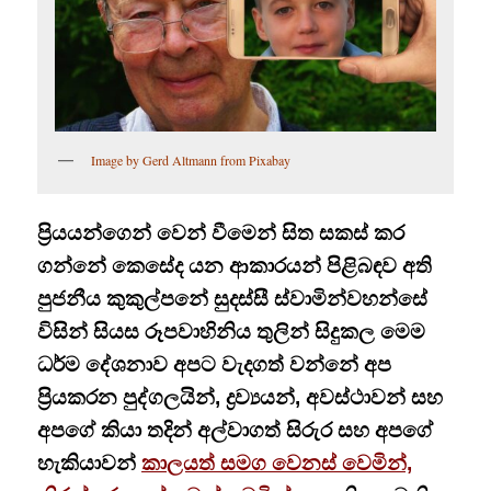
Image by Gerd Altmann from Pixabay
ප්‍රියයන්ගෙන් වෙන් වීමෙන් සිත සකස් කර
ගන්නේ කෙසේද යන ආකාරයන් පිළිබඳව අති
පුජනීය කුකුල්පනේ සුදස්සී ස්වාමින්වහන්සේ
විසින් සියස රූපවාහිනිය තුලින් සිදුකල මෙම
ධර්ම දේශනාව අපට වැදගත් වන්නේ අප
ප්‍රියකරන පුද්ගලයින්, ද්‍රව්‍යයන්, අවස්ථාවන් සහ
අපගේ කියා තදින් අල්වාගත් සිරුර සහ අපගේ
හැකියාවන්
කාලයත් සමග වෙනස් වෙමින්,