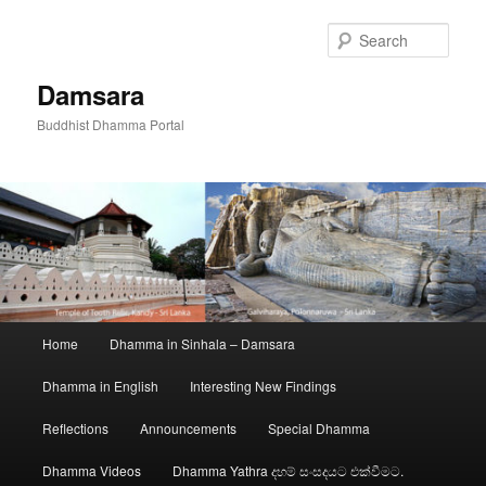
Skip
to
Sear
primary
content
Damsara
Buddhist Dhamma Portal
Main
Home
Dhamma in Sinhala – Damsara
menu
Dhamma in English
Interesting New Findings
Reflections
Announcements
Special Dhamma
Dhamma Videos
Dhamma Yathra දහම් සංසදයට එක්වීමට.