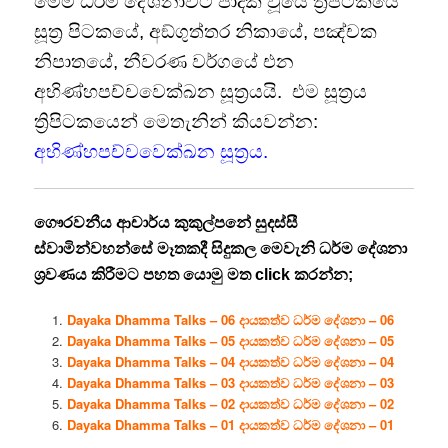
මෙම ධර්ම දේශනාවට පාදක වූයේ ත්‍රිපිටකයේ
සූත්‍ර පිටකයේ, අඞ්‌ගුත්‌තර නිකායේ, පඤ්චක
නිපාතයේ, නීවරණ වර්ගයේ එන
අභිණ්හපච්චවෙක්ඛන සූත්‍රයයි.
එම සූත්‍රය
ත්‍රිපිටකයෙන් මෙතැනින් කියවන්න:
අභිණ්හපච්චවෙක්ඛන සූත්‍රය.
ගෞරවනීය ආචාර්ය කුකුල්පනේ සුදස්සී
ස්වාමින්වහන්සේ මෑතකදී සිදුකල මෙවැනි ධර්ම දේශනා
ශ්‍රවණය කිරීමට පහත යොමු මත click කරන්න;
Dayaka Dhamma Talks – 06 දායකත්ව ධර්ම දේශනා – 06
Dayaka Dhamma Talks – 05 දායකත්ව ධර්ම දේශනා – 05
Dayaka Dhamma Talks – 04 දායකත්ව ධර්ම දේශනා – 04
Dayaka Dhamma Talks – 03 දායකත්ව ධර්ම දේශනා – 03
Dayaka Dhamma Talks – 02 දායකත්ව ධර්ම දේශනා – 02
Dayaka Dhamma Talks – 01 දායකත්ව ධර්ම දේශනා – 01