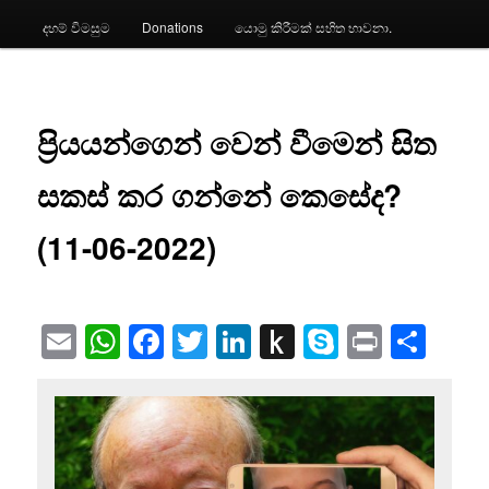
දහම් විමසුම
Donations
යොමු කිරීමක් සහිත භාවනා.
ප්‍රියයන්ගෙන් වෙන් වීමෙන් සිත
සකස් කර ගන්නේ කෙසේද?
(11-06-2022)
Email
WhatsApp
Facebook
Twitter
LinkedIn
Push
Skype
Print
Sha
to
Kindle