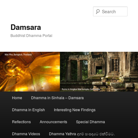
Skip
to
Sear
primary
content
Damsara
Buddhist Dhamma Portal
Main
Home
Dhamma in Sinhala – Damsara
menu
Dhamma in English
Interesting New Findings
Reflections
Announcements
Special Dhamma
Dhamma Videos
Dhamma Yathra දහම් සංසදයට එක්වීමට.