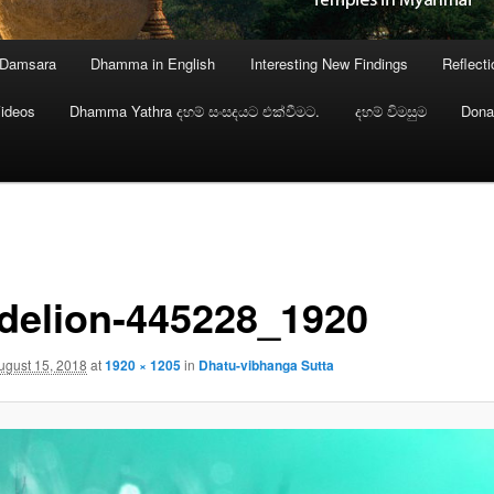
 Damsara
Dhamma in English
Interesting New Findings
Reflect
ideos
Dhamma Yathra දහම් සංසදයට එක්වීමට.
දහම් විමසුම
Dona
delion-445228_1920
ugust 15, 2018
at
1920 × 1205
in
Dhatu-vibhanga Sutta