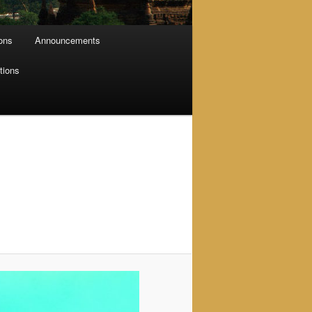
ions
Announcements
tions