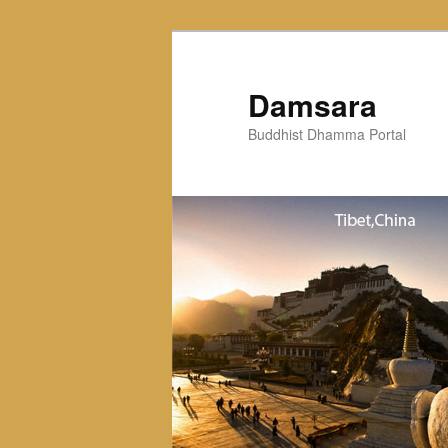
Skip
to
primary
Damsara
content
Buddhist Dhamma Portal