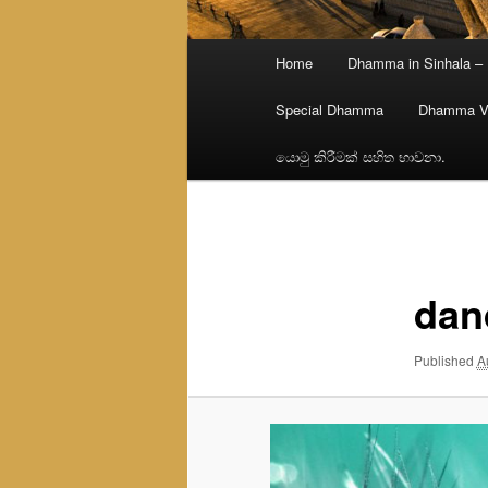
Main
Home
Dhamma in Sinhala –
menu
Special Dhamma
Dhamma V
යොමු කිරීමක් සහිත භාවනා.
Image
navigation
dan
Published
A