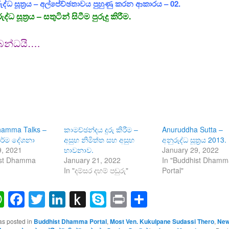
ුද්ධ සූත්‍රය – අල්පේච්ඡතාවය පුහුණු කරන ආකාරය – 02.
ුද්ධ සූත්‍රය – සතුටින් සිටීම පුරුදු කිරීම.
බන්ධයි….
hamma Talks –
කාමච්ඡන්දය දුරු කිරීම –
Anuruddha Sutta –
ර්ම දේශනා
අසුභ නිමිත්ත සහ අසුභ
අනුරුද්ධ සූත්‍රය 2013.
9, 2021
භාවනාව.
January 29, 2022
ist Dhamma
January 21, 2022
In "Buddhist Dham
In "දම්සර දහම් පඬුරු"
Portal"
ail
WhatsApp
Facebook
Twitter
LinkedIn
Push
Skype
Print
Share
to
as posted in
Buddhist Dhamma Portal
,
Most Ven. Kukulpane Sudassi Thero
,
New