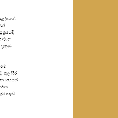
කුකුල්පනේ
වන්
්‍රයේදී
්නාටය”.
්‍රගුණ
, මේ
ු තුල සිර
තැන යහපත්
 නිසා
ුට නැති