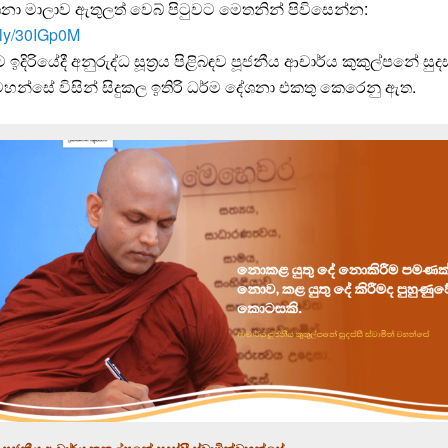
ා මාලාව ඇතුලත් වෙබ් පිටුවට මෙතනින් පිවිසෙන්න:
t.ly/30IGp0M
 ඉදිරියේදී අනුරුද්ධ සූත්‍රය පිළිබඳව පූජනීය ආචාර්ය කුකුල්පනේ සුදස
 වහන්සේ විසින් සිදුකල ඉතිරි ධර්ම දේශනා එකතු කෙරෙනු ඇත.