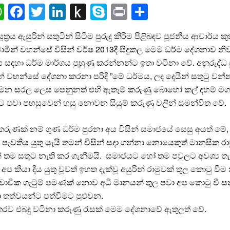
ail
WhatsApp
Facebook
Twitter
LinkedIn
Push
Skype
Print
Share
to
සූත්‍රය ඇසුරින් සතුටින් සිටීම පුරුදු කිරීම පිළිබඳව පූජනීය ආචාර්ය 
Kindle
්වාමීන් වහන්සේ විසින් වර්ෂ 2013දී සිදුකල මෙම ධර්ම දේශනාව නි
ඳහා ධර්ම මාර්ගය පුහුණු කරන්නන්ට ඉතා වටිනා වේ. අනුරුද්ධ සූත
න් වහන්සේ දේශනා කරනා පරිදි ”මේ ධර්මය, ලද දෙයින් සතුටු වන
න සරල ලෙස පෙනුනත් එහි ඇතැම් කරුණු බොහෝ කල් දහම් මග ප
 පවා පහසුවෙන් හසු නොවන සියුම් කරුණු වලින් සමන්විත වේ.
 කරුණක් නම් ගුණ ධර්ම පුරනා අය විසින් සමාජයේ සෙසු අයත් මේ
ැවතිය යුතු යැයි තමන් විසින් සදා ගන්නා නොයෙකුත් මානසික රාම
ින් තම සතුට නැති කර ගැනීමයි. සමාජයට හෝ තම පවුලට අවශ්‍ය 
අප කියා දිය යුතු වූවත් ඉහත දැක්වූ අයුරින් රාමුවක් තුල කොටු වීම
වාචික ගැටුම් පමණක් නොව අධි මානයන් තුල පවා අප කොටු වී සත
තත්වයන්ට පත්වීමට පුළුවන.
රව එබඳු වටිනා කරුණු රැසක් මෙම දේශනාවේ ඇතුලත් වේ.