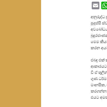
Em
අනුරුද්ධ 
සුදස්සී ස
අවබෝධය ස
බුදුරජාණ
මෙම කියම
කරන අයට
එබඳු එක්
ආකාරයට ප
වී ඒ තුල
ගුණ ධර්ම 
මානසික, 
කරගන්නා 
එයට අමත