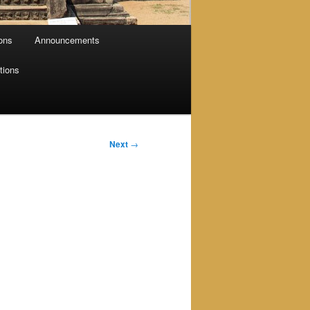
ions
Announcements
tions
Next
→