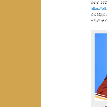
මෙම දේශන
https://bi
එම පිටුවට
ස්වාමින්