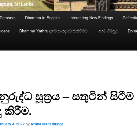
 Damsara
Dhamma in English
Interesting New Findings
Reflect
ideos
Dhamma Yathra දහම් සංසදයට එක්වීමට.
දහම් විමසුම
Dona
නුරුද්ධ සූත්‍රය – සතුටින් සිටීම
ු කිරීම.
anuary 4, 2022
by
Aruna Manathunge