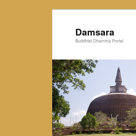
Skip
to
primary
Damsara
content
Buddhist Dhamma Portal