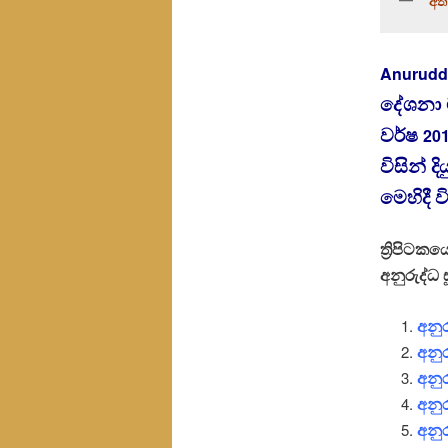
අති
Anurudd
දේශනා ම
වර්ෂ
20
විසින් ද
මෙහිදී 
ත්‍රිපිටකය
අනුරුද්‌ධ
අනුර
අනුර
අනුර
අනුර
අනු