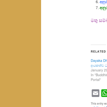
අනුර
අනුර
මතු සම්
RELATED
Dayaka D
දායකත්ව ධ
January 2
In "Buddh
Portal"
Em
This entry w