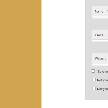
Name
Email
Website
Save my
Notify m
Notify m