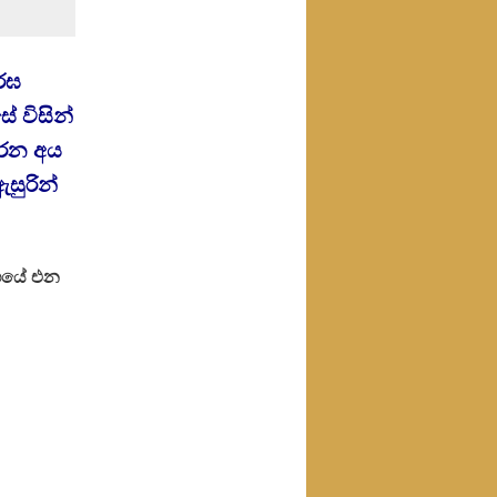
්ඝ
ේ විසින්
 කරන අය
ඇසුරින්
්ගයේ එන