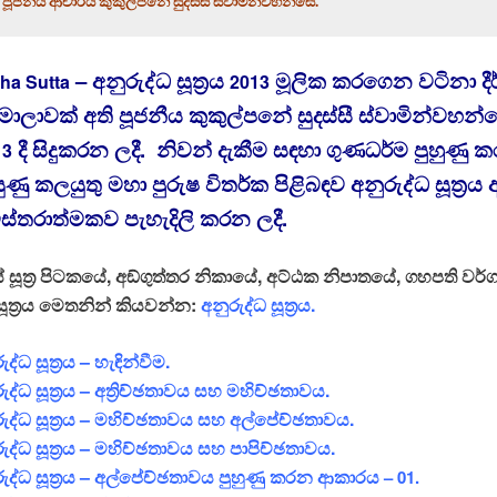
 පූජනීය ආචාර්ය කුකුල්පනේ සුදස්සී ස්වාමින්වහන්සේ.
– අනුරුද්ධ සූත්‍රය
මූලික කරගෙන වටිනා දීර
ha Sutta
2013
ාලාවක් අති පූජනීය කුකුල්පනේ සුදස්සී ස්වාමින්වහන්ස
දී සිදුකරන ලදී. නිවන් දැකීම සඳහා ගුණධර්ම පුහුණු
13
ියුණු කලයුතු මහා පුරුෂ විතර්ක පිළිබඳව අනුරුද්ධ සූත්‍රය 
විස්තරාත්මකව පැහැදිලි කරන ලදී.
ේ සූත්‍ර පිටකයේ,
අඞ්‌ගුත්‌තර නිකායේ, අට්ඨක නිපාතයේ, ගහපති වර
 සූත්‍රය මෙතනින් කියවන්න:
අනුරුද්‌ධ සූත්‍රය.
ුද්ධ සූත්‍රය – හැඳින්වීම.
ුද්ධ සූත්‍රය – අත්‍රිච්ඡතාවය සහ මහිච්ඡතාවය.
ුද්ධ සූත්‍රය – මහිච්ඡතාවය සහ අල්පේච්ඡතාවය.
ුද්ධ සූත්‍රය – මහිච්ඡතාවය සහ පාපිච්ඡතාවය.
රුද්ධ සූත්‍රය – අල්පේච්ඡතාවය පුහුණු කරන ආකාරය
– 01.