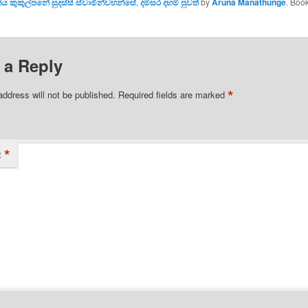
Kindle
ීය කුකුල්පනේ සුදස්සී ස්වාමින්වහන්සේ
,
දම්සර දහම් පුවත්
by
Aruna Manathunge
. Boo
 a Reply
*
address will not be published.
Required fields are marked
*
t