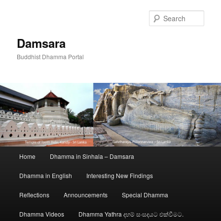
Skip
to
Sear
primary
content
Damsara
Buddhist Dhamma Portal
Main
Home
Dhamma in Sinhala – Damsara
menu
Dhamma in English
Interesting New Findings
Reflections
Announcements
Special Dhamma
Dhamma Videos
Dhamma Yathra දහම් සංසදයට එක්වීමට.