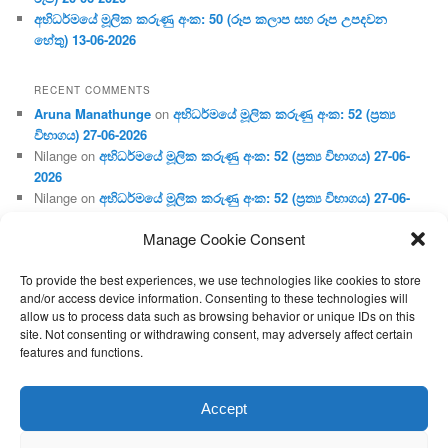
අභිධර්මයේ මූලික කරුණු අංක: 50 (රූප කලාප සහ රූප උපදවන
හේතු) 13-06-2026
RECENT COMMENTS
Aruna Manathunge
on
අභිධර්මයේ මූලික කරුණු අංක: 52 (ප්‍ර‍ත්‍ය
විභාගය) 27-06-2026
Nilange
on
අභිධර්මයේ මූලික කරුණු අංක: 52 (ප්‍ර‍ත්‍ය විභාගය) 27-06-
2026
Nilange
on
අභිධර්මයේ මූලික කරුණු අංක: 52 (ප්‍ර‍ත්‍ය විභාගය) 27-06-
2026
Manage Cookie Consent
Aruna Manathunge
on
අභිධර්මයේ මූලික කරුණු අංක: 46 (හෘදය,
ජීවිත, ආහාර රූප) 02-05-2026
To provide the best experiences, we use technologies like cookies to store
Gunaratne
on
අභිධර්මයේ මූලික කරුණු අංක: 46 (හෘදය, ජීවිත,
and/or access device information. Consenting to these technologies will
ආහාර රූප) 02-05-2026
allow us to process data such as browsing behavior or unique IDs on this
site. Not consenting or withdrawing consent, may adversely affect certain
features and functions.
Proudly powered by WordPress
Accept