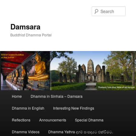
Skip
to
Sear
primary
content
Damsara
Buddhist Dhamma Portal
Main
Home
Dhamma in Sinhala – Damsara
menu
Dhamma in English
Interesting New Findings
Reflections
Announcements
Special Dhamma
Dhamma Videos
Dhamma Yathra දහම් සංසදයට එක්වීමට.