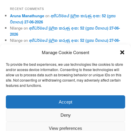
RECENT COMMENTS
Aruna Manathunge
on
අභිධර්මයේ මූලික කරුණු අංක: 52 (ප්‍ර‍ත්‍ය
විභාගය) 27-06-2026
Nilange
on
අභිධර්මයේ මූලික කරුණු අංක: 52 (ප්‍ර‍ත්‍ය විභාගය) 27-06-
2026
Nilange
on
අභිධර්මයේ මූලික කරුණු අංක: 52 (ප්‍ර‍ත්‍ය විභාගය) 27-06-
2026
Manage Cookie Consent
Aruna Manathunge
on
අභිධර්මයේ මූලික කරුණු අංක: 46 (හෘදය,
ජීවිත, ආහාර රූප) 02-05-2026
To provide the best experiences, we use technologies like cookies to store
Gunaratne
on
අභිධර්මයේ මූලික කරුණු අංක: 46 (හෘදය, ජීවිත,
and/or access device information. Consenting to these technologies will
ආහාර රූප) 02-05-2026
allow us to process data such as browsing behavior or unique IDs on this
site. Not consenting or withdrawing consent, may adversely affect certain
features and functions.
Proudly powered by WordPress
Accept
Deny
View preferences