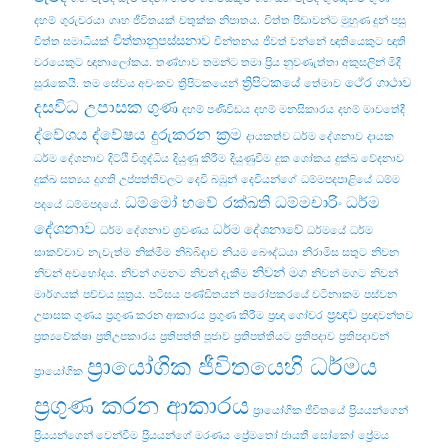
දහම්
ගුරුවරයා
ගෘහ ජීවිතයක්
චතුක්ක නිපාතය.
චිත්ත පීඩාවන්ට මුහුණ දුන් පසු
චිත්තානුපස්සනාව
චිත්ත සමාධියක්
චින්තනය
ජීවත් වන්නේ
ඥාතියෙකුට
ඥාති
වරයෙකුට
ඥානාලෝකය.
තණ්හාව
තමන්ට තමා ප්‍රිය නුවණැත්තා අකුසලින් මිදී
ත්‍රිපිටකයේ
ථේර ගාථාව
සුරැකෙයි.
තම සේවය අවංකව
ත්‍රිපිටකයෙන්
තේමාව
දසවිධ උපාසක ගුණ
දහම් පණිවිඩය
දහම් මනසිකාරය
දහම් මාවතේදී
ද්වේශය
ද්වේෂය දුරුකරන ක්‍රම
දායකත්ව ධර්ම දේශනාව
දායක
ධර්ම දේශනාව
දිට්ඨි විශුද්ධිය
දියුණු කිරීම
දියුණුවීම
දුක ශෝකය
දුක්ඛ වේදනාව
දුක්ඛ සත්‍යය
දුගති උප්පත්තිවලට
දෙවි බඹුන්
දෙවියන්ගේ
ධම්මපදපාළියේ
ධම්ම
ධම්මෝ හවේ රක්ඛති ධම්මචාරිං
ධර්ම
පදයේ
ධම්මපදයේ.
දේශනාව
ධර්ම දේශනාවේ
ධර්ම දේශනාව ශ්‍රවණය
ධර්මයේ
ධර්ම
සාකච්චාව
නැවැත්ම
නික්මීම
නිබ්බිදාව
නියම බෞද්ධයා
නිරාමිස සතුට
නිවන
නිවන් මග
නිවන් අවභෝදය.
නිවන් ගමනට
නිවන් දැකීම
නිවන් මගට
නිවන්
මාර්ගයක්
පච්‌චය සූත්‍රය.
පටිඝය
පණ්ඩිතයන්
පරෝපකරයේ වටිනාකම
පස්වන
ප්‍රඥාව
උපාසක ගුණය
ප්‍රගුණ කරන ආකාරය
ප්‍රගුණ කිරීම
ප්‍රඥා ගෝචර
ප්‍රඥාවන්තව
ප්‍රත්‍යවේක්ෂා
ප්‍රතිඋපකාරය
ප්‍රතිපත්ති පූජාව
ප්‍රතිපත්තියට
ප්‍රතිපදාව
ප්‍රතිපදාවන්
ප්‍රායෝගික ජීවිතයෙහි ධර්මය
ප්‍රායෝගික
ප්‍රගුණ කරන ආකාරය
ප්‍රායෝගික ජීවිතයේ
ප්‍රියයන්ගෙන්
ප්‍රියයන්ගෙන් වෙන්වීම
ප්‍රියයන්ගේ මරණය
ප්‍රේමතෝ ජායතී සෝකෝ
ප්‍රේමය