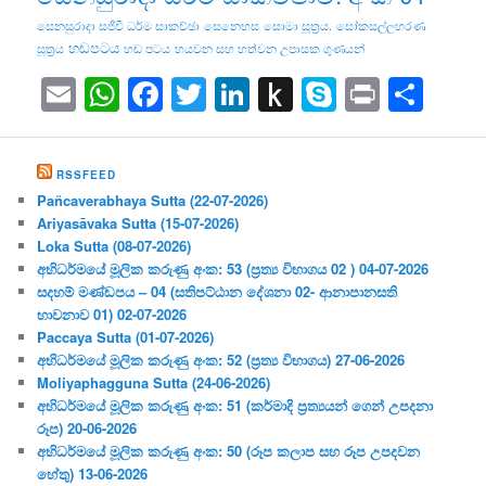
සෙනසුරාදා සජීවී ධර්ම සාකච්ඡා
සෙනෙහස
සොමා සූත්‍රය.
සෝකසල්ලහරණ
හඬපටය
සූත්‍රය
හඬ පටය
හයවන සහ හත්වන උපාසක ගුණයන්
Email
WhatsApp
Facebook
Twitter
LinkedIn
Push
Skype
Print
Sha
to
Kindle
RSSFEED
Pañcaverabhaya Sutta (22-07-2026)
Ariyasāvaka Sutta (15-07-2026)
Loka Sutta (08-07-2026)
අභිධර්මයේ මූලික කරුණු අංක: 53 (ප්‍ර‍ත්‍ය විභාගය 02 ) 04-07-2026
සදහම් මණ්ඩපය – 04 (සතිපට්ඨාන දේශනා 02- ආනාපානසති
භාවනාව 01) 02-07-2026
Paccaya Sutta (01-07-2026)
අභිධර්මයේ මූලික කරුණු අංක: 52 (ප්‍ර‍ත්‍ය විභාගය) 27-06-2026
Moliyaphagguna Sutta (24-06-2026)
අභිධර්මයේ මූලික කරුණු අංක: 51 (කර්මාදි ප්‍ර‍ත්‍යයන් ගෙන් උපදනා
රූප) 20-06-2026
අභිධර්මයේ මූලික කරුණු අංක: 50 (රූප කලාප සහ රූප උපදවන
හේතු) 13-06-2026