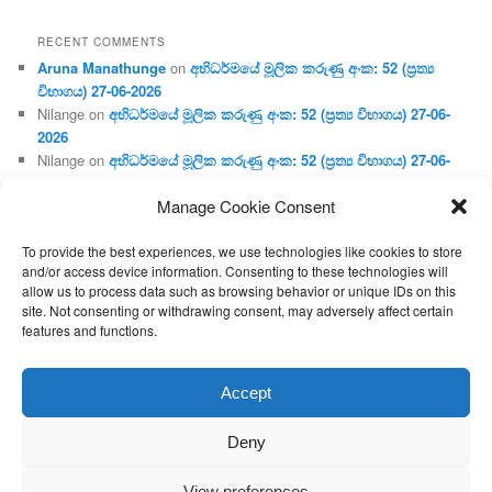
RECENT COMMENTS
Aruna Manathunge
on
අභිධර්මයේ මූලික කරුණු අංක: 52 (ප්‍ර‍ත්‍ය
විභාගය) 27-06-2026
Nilange
on
අභිධර්මයේ මූලික කරුණු අංක: 52 (ප්‍ර‍ත්‍ය විභාගය) 27-06-
2026
Nilange
on
අභිධර්මයේ මූලික කරුණු අංක: 52 (ප්‍ර‍ත්‍ය විභාගය) 27-06-
2026
Manage Cookie Consent
Aruna Manathunge
on
අභිධර්මයේ මූලික කරුණු අංක: 46 (හෘදය,
ජීවිත, ආහාර රූප) 02-05-2026
To provide the best experiences, we use technologies like cookies to store
Gunaratne
on
අභිධර්මයේ මූලික කරුණු අංක: 46 (හෘදය, ජීවිත,
and/or access device information. Consenting to these technologies will
ආහාර රූප) 02-05-2026
allow us to process data such as browsing behavior or unique IDs on this
site. Not consenting or withdrawing consent, may adversely affect certain
features and functions.
Proudly powered by WordPress
Accept
Deny
View preferences