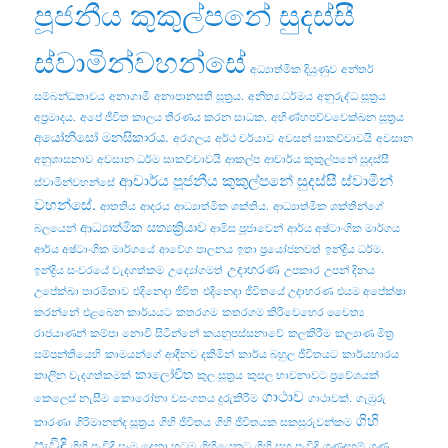
පූජනීය කුකුල්පනේ සුදස්සී
ස්වාමින්වහන්සේ
අධ්‍යාත්මික දියුණුව
අන්තර්
සම්බන්ධතාවය
අනාගාමී
අනාපානසති සූත්‍රය.
අනිත්‍ය ධර්මය
අනුරුද්ධ සූත්‍රය
අප්‍රමාදය.
අපේ ජීවිත කාලය තීරණය කරන සාධක.
අභිණ්හපච්චවෙක්ඛන සූත්‍රය
අයෝනිසෝ මනසිකාරය.
අරගලය
අර්ථ චර්යාව
අවසන් සාකච්චාවයි
අවසාන
අනුශාසනාව
අවසාන ධර්ම සාකච්චාවයි
ආකල්ප
ආචාර්ය කුකුල්පනේ සුදස්සී
ආචාර්ය පූජනීය කුකුල්පනේ සුදස්සී ස්වාමීන්
ස්වාමින්වහන්සේ
වහන්සේ.
ආතතිය
ආදරය
ආධ්‍යාත්මික ශක්තිය.
ආධ්‍යාත්මික ශක්තීන්ගේ
ආධ්‍යාත්මික සත්‍යක්‍රියාව
බලයෙන්
ආමිස පූජාවෙන්
ආර්ය අෂ්ටාංගික මාර්ගය
ආර්ය අෂ්ටාංගික මාර්ගයේ
ආවේග පාලනය
ඉතා ප්‍රයෝජනවත්
ඉන්ද්‍රිය ධර්ම.
උදාහරණ
ඉන්ද්‍රිය සංවරයේ වැදගත්කම
උද්‍යෝගමත්
උපකාර
උපන් දිනය
උපේක්ඛා පාරමිතාව
එදිනෙදා ජීවිත
එදිනෙදා ජීවිතයේ උදාහරණ
එයම අපේක්ෂා
කරන්නේ
එළබෙන කාර්යයට
කතරගම
කතරගම කිරිවෙහෙර චෛත්‍ය
රාජයාණන්
කම්පා නොවී සිටින්නේ
කයනුපස්සනාවේ
කලකිරීම
කල්‍යාණ මිත්‍ර
සම්පන්තියෙහි
කාමයන්ගේ ආදීනව දකිමින්
කාර්ය බහුල ජීවිතයට
කාර්යභාරය
කාලෝචිත
කාලීන වැදගත්කමක්
කුල සූත්‍රය
කුසල භාවනාවට ප්‍රවේශයක්
ගාථාව
කෙලෙස් නැසීම
කොරෝනා වසංගතය දුරුකිරීම
ගාථාවක්.
ගැඹුරු
ගිහි
කාරණා
ගිරිමානන්ද සූත්‍රය
ගිහි ජීවිතය
ගිහි ජීවිතයක සකසුරුවන්කම
පැවිදි
ගිහි පැවිදි සෑම දෙනා හටම
ගිහියෙකුට
ගිහි සහ පැවිදි
ගුණදහම්
ගුණ