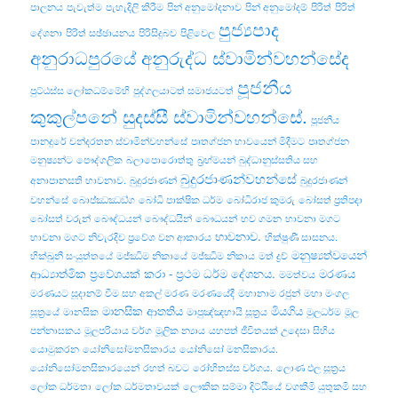
පාලනය
පැවැත්ම
පැහැදිලි කිරීම
පින් අනුමෝදනාව
පින් අනුමෝදම්
පිරිත්
පිරිත්
පුජ්‍යපාද
දේශනා
පිරිත් සඡ්ඡායනය
පිරිසිදුබව
පිළිවෙල
අනුරාධපුරයේ අනුරුද්ධ ස්වාමින්වහන්සේද
පූජනීය
පුට්ඨස්ස ලෝකධම්මේහි
පුද්ගලයාටත් සමාජයටත්
කුකුල්පනේ සුදස්සී ස්වාමින්වහන්සේ.
පූජනීය
පානදුරේ චන්දරතන ස්වාමින්වහන්සේ
පෘතග්ජන භාවයෙන් මිදීමට
පෘතග්ජන
මනුෂ්‍යන්ට
පෞද්ගලික
බලාපොරොත්තු
බ්‍රහ්මයන්
බුද්ධානුස්සතිය සහ
බුදුරජාණන්වහන්සේ
අනාපානසති භාවනාව.
බුදුරජාණන්
බුදුරජාණන්
වහන්සේ
බොජ‍්ඣඣඞ‍්ග
බෝධි පාක්ෂික ධර්ම
බෝධිරාජ කුමරු
බෝසත් ප්‍රතිපදා
බෝසත් වරුන්
බෞද්ධයන්
බෞද්ධයින්
බෞධයන්
භව ගමන
භාවනා මගට
භාවනාව.
භාවනා මගට නිවැරදිව ප්‍රවේශ වන ආකාරය
භික්ෂුණී සාසනය.
මනුෂ්‍යත්වයෙන්
භික්‌ඛුනී සංයුත්‌තයේ
මජ්ඣිම නිකායේ
මජ්‌ඣිම නිකාය
මත් ද්‍රව්‍
ආධ්‍යාත්මික ප්‍රවේශයක් කරා - ප්‍රථම ධර්ම දේශනය.
මරණය
මමත්වය
මරණයට සූදානම් වීම සහ අකල් මරණ
මරණයේදී
මහානාම රජුන්
මහා මංගල
මානසික ආතතිය
මියගිය
සූත්‍රයේ
මානසික
මාපුඤ්ඤභායි සූත්‍රය
මුලධර්ම
මූල
පන්නාසකය
මූලපරියාය වර්ග
මූලික න්‍යාය
යහපත් ජීවිතයක් උදෙසා සිහිය
යොමුකරන
යෝනිසෝමනසිකාරය
යෝනිසෝ මනසිකාරය.
යෝනිසෝමනසිකාරයෙන්
රහත් බවට
රෝහිතස්‌ස වර්ගය.
ලොණ ඵල සූත්‍රය
ලෝක ධර්මතා
ලෝක ධර්මතාවයක්
ලෞකික සම්මා දිට්ඨියේ
වගකීමි යුතුකමි සහ