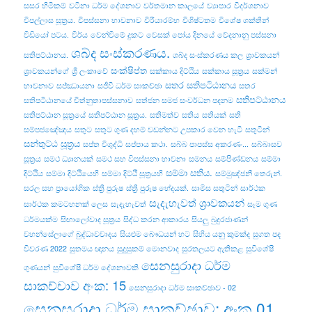
සසර හිමිකම්
වටිනා ධර්ම දේශනාව
වර්තමාන කාලයේ
ව්‍යාපාර
විදර්ශනාව
විපල්‌ලාස සූත්‍රය.
විපස්සනා භාවනාව
විරීයාරම්භ
විශිෂ්ටතම
විශේෂ ශක්තීන්
වීඩියෝ පටය.
වීර්ය
වෙන්වීමේ දුකට
වෙසක් පෝය දිනයේ
වේදනානු පස්සනා
ශබ්ද සංස්කරණය.
සතිපට්ඨානය.
ශබ්ද සංස්කරණය කල
ශ්‍රාවකයන්
සංක්ෂිප්ත
ශ්‍රාවකයන්ගේ
ශ්‍රී ලංකාවේ
සක්කාය දිට්ඨිය
සක්කාය සූත්‍රය
සක්මන්
සතර සතිපටිඨානය
භාවනාව
සජ්ඣායනා
සජීවී ධර්ම සාකච්ඡා
සතර
සතිපට්ඨානය
සතිපටිඨානයේ චිත්නුතාපස්සනාව
සත්ජන සමජ සංවර්ධන පදනම
සතිපට්ඨාන සූත්‍රයේ
සතිපට්‌ඨාන සූත්‍රය.
සතිමත්ව
සතිය
සතියක්
සති
සම්පජඤේඤය
සතුට
සතුට ගුණ දහම් වඩන්නට උපකාර වෙන හැටි
සතුටින්
සන්තුට්ඨ සූත්‍රය
සප්ත විශුද්ධි
සප්පාය කථා.
සබ්බ පාපස්ස අකරණං...
සබ්බාසව
සූත්‍රය
සමථ ධ්‍යානයක්
සමථ සහ විපස්සනා භාවනා
සමනය
සම්පිණ්ඩනය
සම්මා
සම්මා සතිය.
දිට්ඨිය
සම්මා දිට්ඨියෙහි
සම්මා දිට්ඨි සූත්‍රයහි
සම්මුඤ්ජනී තෙරුන්.
සරල සහ ප්‍රායෝගික
ස්ත්‍රී පුරුෂ
ස්ත්‍රී පුරුෂ භේදයක්.
සාමිස සතුටින්
සාර්ථක
සැදැහැවත් ශ්‍රාවකයන්
සාර්ථක කමටහනක් ලෙස
සැදැහැවත්
සෑම ගුණ
ධර්මයක්ම
සිඟාලෝවාද සූත්‍රය
සිද්ධ කරන ආකාරය
සියලු බුදුරජාණන්
වහන්සේලාගේ බුද්ධාවවාදය
සියළුම බෞධයන් හට
සිහිය යනු කුමක්ද
සුගත පද
විවරණ 2022
සුතමය ඥානය
සුදුසුකම් මොනවාද
සුරතලයට ඇතිකළ
සුවිශේෂී
සෙනසුරාදා ධර්ම
ගුණයන්
සුවිශේෂී ධර්ම දේශනාවකි
සාකච්චාව අංක: 15
සෙනසුරාදා ධර්ම සාකච්ඡාව - 02
සෙනසුරාදා ධර්ම සාකච්ඡාව: අංක 01