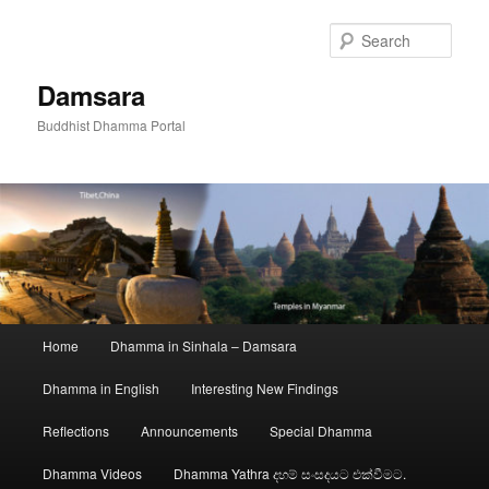
Skip
to
Sear
primary
content
Damsara
Buddhist Dhamma Portal
Main
Home
Dhamma in Sinhala – Damsara
menu
Dhamma in English
Interesting New Findings
Reflections
Announcements
Special Dhamma
Dhamma Videos
Dhamma Yathra දහම් සංසදයට එක්වීමට.