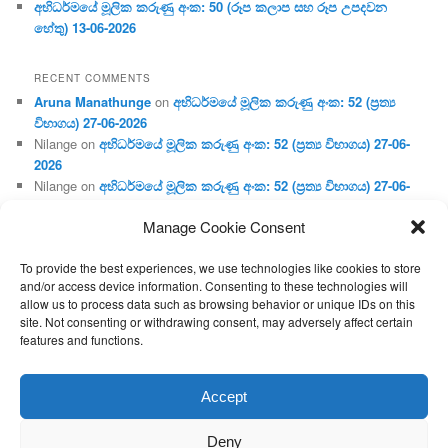
අභිධර්මයේ මූලික කරුණු අංක: 50 (රූප කලාප සහ රූප උපදවන
හේතු) 13-06-2026
RECENT COMMENTS
Aruna Manathunge
on
අභිධර්මයේ මූලික කරුණු අංක: 52 (ප්‍ර‍ත්‍ය
විභාගය) 27-06-2026
Nilange
on
අභිධර්මයේ මූලික කරුණු අංක: 52 (ප්‍ර‍ත්‍ය විභාගය) 27-06-
2026
Nilange
on
අභිධර්මයේ මූලික කරුණු අංක: 52 (ප්‍ර‍ත්‍ය විභාගය) 27-06-
2026
Manage Cookie Consent
Aruna Manathunge
on
අභිධර්මයේ මූලික කරුණු අංක: 46 (හෘදය,
ජීවිත, ආහාර රූප) 02-05-2026
To provide the best experiences, we use technologies like cookies to store
Gunaratne
on
අභිධර්මයේ මූලික කරුණු අංක: 46 (හෘදය, ජීවිත,
and/or access device information. Consenting to these technologies will
ආහාර රූප) 02-05-2026
allow us to process data such as browsing behavior or unique IDs on this
site. Not consenting or withdrawing consent, may adversely affect certain
features and functions.
Proudly powered by WordPress
Accept
Deny