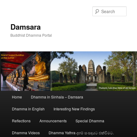
Skip
to
Sear
primary
content
Damsara
Buddhist Dhamma Portal
Main
Home
Dhamma in Sinhala – Damsara
menu
Dhamma in English
Interesting New Findings
Reflections
Announcements
Special Dhamma
Dhamma Videos
Dhamma Yathra දහම් සංසදයට එක්වීමට.