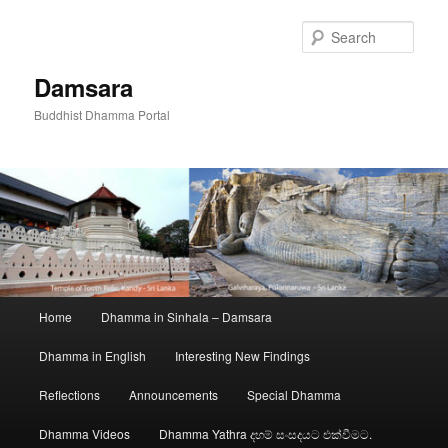
Skip
to
Sear
primary
content
Damsara
Buddhist Dhamma Portal
Main
Home
Dhamma in Sinhala – Damsara
menu
Dhamma in English
Interesting New Findings
Reflections
Announcements
Special Dhamma
Dhamma Videos
Dhamma Yathra දහම් සංසදයට එක්වීමට.