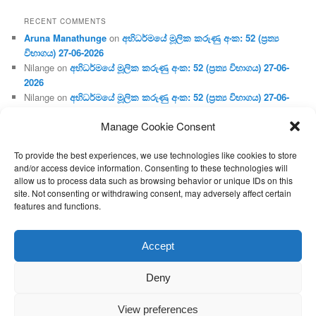
RECENT COMMENTS
Aruna Manathunge
on
අභිධර්මයේ මූලික කරුණු අංක: 52 (ප්‍ර‍ත්‍ය
විභාගය) 27-06-2026
Nilange
on
අභිධර්මයේ මූලික කරුණු අංක: 52 (ප්‍ර‍ත්‍ය විභාගය) 27-06-
2026
Nilange
on
අභිධර්මයේ මූලික කරුණු අංක: 52 (ප්‍ර‍ත්‍ය විභාගය) 27-06-
2026
Manage Cookie Consent
Aruna Manathunge
on
අභිධර්මයේ මූලික කරුණු අංක: 46 (හෘදය,
ජීවිත, ආහාර රූප) 02-05-2026
To provide the best experiences, we use technologies like cookies to store
Gunaratne
on
අභිධර්මයේ මූලික කරුණු අංක: 46 (හෘදය, ජීවිත,
and/or access device information. Consenting to these technologies will
ආහාර රූප) 02-05-2026
allow us to process data such as browsing behavior or unique IDs on this
site. Not consenting or withdrawing consent, may adversely affect certain
features and functions.
Proudly powered by WordPress
Accept
Deny
View preferences