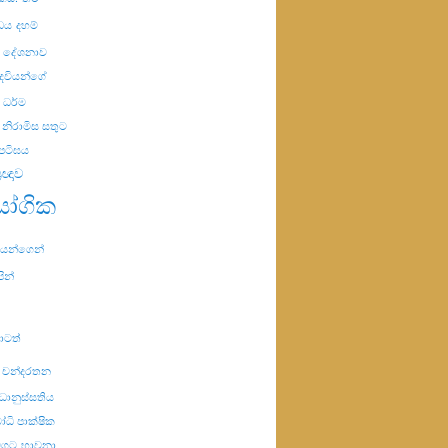
ිඩය
දහම්
ම දේශනාව
ෙවියන්ගේ
ධර්ම
නිරාමිස සතුට
පටිඝය
්‍රඥාව
ායෝගික
රියයන්ගෙන්
පින්
ාටත්
ේ චන්දරතන
්ධානුස්සතිය
ධි පාක්ෂික
මගට
භාවනා