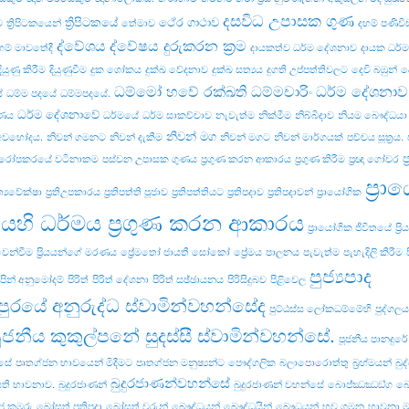
දසවිධ උපාසක ගුණ
ත්‍රිපිටකයේ
ථේර ගාථාව
ව
ත්‍රිපිටකයෙන්
තේමාව
දහම් පණිව
ද්වේශය
ද්වේෂය දුරුකරන ක්‍රම
හම් මාවතේදී
දායකත්ව ධර්ම දේශනාව
දායක ධර්
දියුණු කිරීම
දියුණුවීම
දුක ශෝකය
දුක්ඛ වේදනාව
දුක්ඛ සත්‍යය
දුගති උප්පත්තිවලට
දෙවි බඹුන්
ද
ධම්මෝ හවේ රක්ඛති ධම්මචාරිං
ධර්ම දේශනාව
ේ
ධම්ම පදයේ
ධම්මපදයේ.
ධර්ම දේශනාවේ
වණය
ධර්මයේ
ධර්ම සාකච්චාව
නැවැත්ම
නික්මීම
නිබ්බිදාව
නියම බෞද්ධයා
නිවන් මග
 අවභෝදය.
නිවන් ගමනට
නිවන් දැකීම
නිවන් මගට
නිවන් මාර්ගයක්
පච්‌චය සූත්‍රය.
ප
රෝපකරයේ වටිනාකම
පස්වන උපාසක ගුණය
ප්‍රගුණ කරන ආකාරය
ප්‍රගුණ කිරීම
ප්‍රඥා ගෝචර
ප්‍ර
‍රත්‍යවේක්ෂා
ප්‍රතිඋපකාරය
ප්‍රතිපත්ති පූජාව
ප්‍රතිපත්තියට
ප්‍රතිපදාව
ප්‍රතිපදාවන්
ප්‍රායෝගික
යෙහි ධර්මය ප්‍රගුණ කරන ආකාරය
ප්‍රායෝගික ජීවිතයේ
ප්‍
 වෙන්වීම
ප්‍රියයන්ගේ මරණය
ප්‍රේමතෝ ජායතී සෝකෝ
ප්‍රේමය
පාලනය
පැවැත්ම
පැහැදිලි කිරීම
පුජ්‍යපාද
පින් අනුමෝදම්
පිරිත්
පිරිත් දේශනා
පිරිත් සඡ්ඡායනය
පිරිසිදුබව
පිළිවෙල
පුරයේ අනුරුද්ධ ස්වාමින්වහන්සේද
පුට්ඨස්ස ලෝකධම්මේහි
පුද්ගලය
ූජනීය කුකුල්පනේ සුදස්සී ස්වාමින්වහන්සේ.
පූජනීය පානදුර
්සේ
පෘතග්ජන භාවයෙන් මිදීමට
පෘතග්ජන මනුෂ්‍යන්ට
පෞද්ගලික
බලාපොරොත්තු
බ්‍රහ්මයන්
බුද
බුදුරජාණන්වහන්සේ
ති භාවනාව.
බුදුරජාණන්
බුදුරජාණන් වහන්සේ
බොජ‍්ඣඣඞ‍්ග
බෝ
ජ කුමරු
බෝසත් ප්‍රතිපදා
බෝසත් වරුන්
බෞද්ධයන්
බෞද්ධයින්
බෞධයන්
භව ගමන
භාවනා 