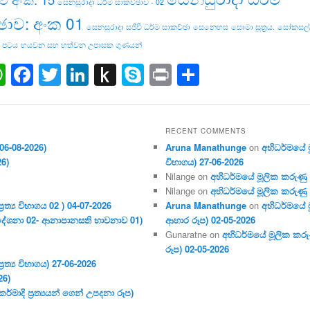
සෙනසුරාදා ධර්ම සාකච්ඡාව - 02
ඡාව: අංක 01
සෙනසුරාදා සජීවී ධර්ම සාකච්ඡා
සෙනෙහස
සොමා සූත්‍රය.
සෝකසල්ල
 පටය
හයවන සහ හත්වන උපාසක ගුණයන්
ail
WhatsApp
Facebook
Twitter
LinkedIn
Push
Skype
Print
Share
to
Kindle
RECENT COMMENTS
06-08-2026)
Aruna Manathunge
on
අභිධර්මයේ මූ
26)
විභාගය) 27-06-2026
Nilange
on
අභිධර්මයේ මූලික කරුණු අංක
Nilange
on
අභිධර්මයේ මූලික කරුණු අංක
ර‍ත්‍ය විභාගය 02 ) 04-07-2026
Aruna Manathunge
on
අභිධර්මයේ ම
දේශනා 02- ආනාපානසති භාවනාව 01)
ආහාර රූප) 02-05-2026
Gunaratne
on
අභිධර්මයේ මූලික කරුණ
රූප) 02-05-2026
ර‍ත්‍ය විභාගය) 27-06-2026
26)
මාදි ප්‍ර‍ත්‍යයන් ගෙන් උපදනා රූප)