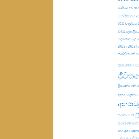
සේවය අවංක
මනසිකාරය
ද
දිට්ඨි විශුද්ධිය
ධම්මපදපාළිය
දේශනාව ශ්‍ර
නිවන
නිවන්
පණ්ඩිතයන්
ප
ප්‍රඥාවන්තව
ප්
ජීවිත
ප්‍රියයන්ගෙන්
අනුමෝදනාව
අනුරාධ
ප
සමාජයටත්
ස්වාමින්වහන
සහ අනාපානස
ධර්ම
බෝධිරා