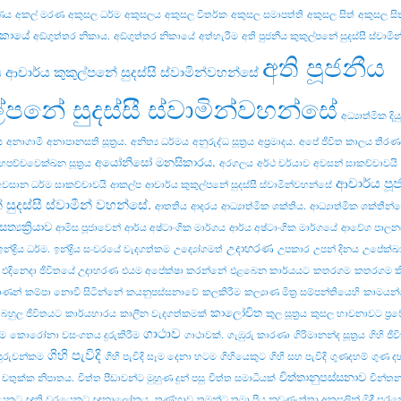
ණය
අකල් මරණ
අකුසල ධර්ම
අකුසලය
අකුසල විතර්ක
අකුසල සමාපත්ති
අකුසල සිත්
අකුසල සිත
ිකායේ
අඞ්‌ගුත්‌තර නිකාය.
අඞ්‌ගුත්‌තර නිකායේ
අත්හැරීම
අති පුජනීය කුකුල්පනේ සුදස්සී ස්වාම
අති පූජනීය
ය ආචාර්ය කුකුල්පනේ සුදස්සී ස්වාමින්වහන්සේ
ල්පනේ සුදස්සී ස්වාමින්වහන්සේ
අධ්‍යාත්මික දි
ය
අනාගාමී
අනාපානසති සූත්‍රය.
අනිත්‍ය ධර්මය
අනුරුද්ධ සූත්‍රය
අප්‍රමාදය.
අපේ ජීවිත කාලය තීර
අයෝනිසෝ මනසිකාරය.
හපච්චවෙක්ඛන සූත්‍රය
අරගලය
අර්ථ චර්යාව
අවසන් සාකච්චාවයි
ආචාර්ය පූ
අවසාන ධර්ම සාකච්චාවයි
ආකල්ප
ආචාර්ය කුකුල්පනේ සුදස්සී ස්වාමින්වහන්සේ
 සුදස්සී ස්වාමීන් වහන්සේ.
ආතතිය
ආදරය
ආධ්‍යාත්මික ශක්තිය.
ආධ්‍යාත්මික ශක්තීන
ත්‍යක්‍රියාව
ආමිස පූජාවෙන්
ආර්ය අෂ්ටාංගික මාර්ගය
ආර්ය අෂ්ටාංගික මාර්ගයේ
ආවේග පාලන
උදාහරණ
ඉන්ද්‍රිය ධර්ම.
ඉන්ද්‍රිය සංවරයේ වැදගත්කම
උද්‍යෝගමත්
උපකාර
උපන් දිනය
උපේක්ඛා
එදිනෙදා ජීවිතයේ උදාහරණ
එයම අපේක්ෂා කරන්නේ
එළබෙන කාර්යයට
කතරගම
කතරගම ක
ාණන්
කම්පා නොවී සිටින්නේ
කයනුපස්සනාවේ
කලකිරීම
කල්‍යාණ මිත්‍ර සම්පන්තියෙහි
කාමයන්
කාලෝචිත
 බහුල ජීවිතයට
කාර්යභාරය
කාලීන වැදගත්කමක්
කුල සූත්‍රය
කුසල භාවනාවට ප්‍ර
ගාථාව
ීම
කොරෝනා වසංගතය දුරුකිරීම
ගාථාවක්.
ගැඹුරු කාරණා
ගිරිමානන්ද සූත්‍රය
ගිහි ජී
ගිහි පැවිදි
ුරුවන්කම
ගිහි පැවිදි සෑම දෙනා හටම
ගිහියෙකුට
ගිහි සහ පැවිදි
ගුණදහම්
ගුණ ද
චිත්තානුපස්සනාව
චතුක්ක නිපාතය.
චිත්ත පීඩාවන්ට මුහුණ දුන් පසු
චිත්ත සමාධියක්
චින්ත
යෙකුට
ඥාති වරයෙකුට
ඥානාලෝකය.
තණ්හාව
තමන්ට තමා ප්‍රිය නුවණැත්තා අකුසලින් මිදී සුරැක