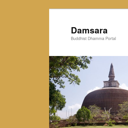
Skip
to
primary
Damsara
content
Buddhist Dhamma Portal