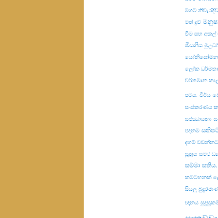
මගට නිවැරදි
මනුෂ්
මත් ද්‍රව්‍
වීම සහ අකල
මියගිය
මුලධර
යෝනිසෝමනස
ලෝක ධර්මත
වර්තමාන කා
පටය.
වීර්ය
ව
සංස්කරණය 
සජ්ඣායනා
ස
සතිප
පදනම
දහම් වඩන්නට
සූත්‍රය
සමථ ධ්‍
සම්මා සතිය.
කමටහනක් ල
සියලු බුදුරජ
ඥානය
සුදුසු
සාකච්චා