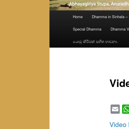
Main
Home
Dhamma in Sinhala –
menu
Special Dhamma
Dhamma V
යොමු කිරීමක් සහිත භාවනා.
Vid
Em
Video