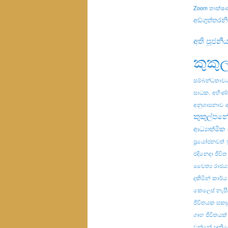
Zoom තාක්ෂ
අඞ්ගුත්තරන
අති පූජනී
කුකු
සම්බන්ධතාව
සාධක.
අභිණ්
අනුශාසනාව
කුකුල්පනේ
ආධ්‍යාත්මික ස
ප්‍රයෝජනවත්
එදිනෙදා ජීවිත
චෛත්‍ය රාජය
දකිමින්
කාර්ය
කෙලෙස් නැස
ජීවිතයක සකස
ගෘහ ජීවිතයක්
වන්නේ
ඥාති