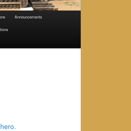
ions
Announcements
tions
hero.