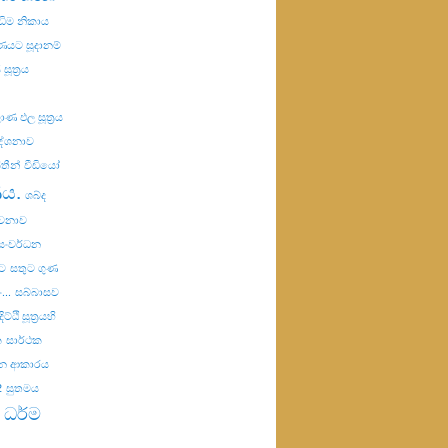
ඣිම නිකාය
යට සූදානම්
සූත්‍රය
ණ ඵල සූත්‍රය
දේශනාව
තීන්
වීඩියෝ
ණය.
ශබ්ද
ාවනාව
සංවර්ධන
ට
සතුට ගුණ
..
සබ්බාසව
ට්ඨි සූත්‍රයහි
ක
සාර්ථක
රන ආකාරය
2
සුතමය
 ධර්ම