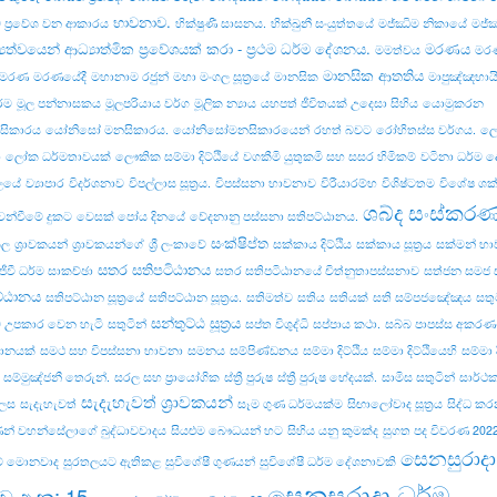
භාවනාව.
ව ප්‍රවේශ වන ආකාරය
භික්ෂුණී සාසනය.
භික්‌ඛුනී සංයුත්‌තයේ
මජ්ඣිම නිකායේ
මජ්‌
‍යත්වයෙන් ආධ්‍යාත්මික ප්‍රවේශයක් කරා - ප්‍රථම ධර්ම දේශනය.
මරණය
මමත්වය
මරණ
මානසික ආතතිය
් මරණ
මරණයේදී
මහානාම රජුන්
මහා මංගල සූත්‍රයේ
මානසික
මාපුඤ්ඤභායි 
්ම
මූල පන්නාසකය
මූලපරියාය වර්ග
මූලික න්‍යාය
යහපත් ජීවිතයක් උදෙසා සිහිය
යොමුකරන
ිකාරය
යෝනිසෝ මනසිකාරය.
යෝනිසෝමනසිකාරයෙන්
රහත් බවට
රෝහිතස්‌ස වර්ගය.
ලො
ා
ලෝක ධර්මතාවයක්
ලෞකික සම්මා දිට්ඨියේ
වගකීමි යුතුකමි සහ සසර හිමිකම්
වටිනා ධර්ම 
ලයේ
ව්‍යාපාර
විදර්ශනාව
විපල්‌ලාස සූත්‍රය.
විපස්සනා භාවනාව
විරීයාරම්භ
විශිෂ්ටතම
විශේෂ ශක්
ශබ්ද සංස්කර
ෙන්වීමේ දුකට
වෙසක් පෝය දිනයේ
වේදනානු පස්සනා සතිපට්ඨානය.
සංක්ෂිප්ත
කල
ශ්‍රාවකයන්
ශ්‍රාවකයන්ගේ
ශ්‍රී ලංකාවේ
සක්කාය දිට්ඨිය
සක්කාය සූත්‍රය
සක්මන් භ
සතර සතිපටිඨානය
ජීවී ධර්ම සාකච්ඡා
සතර සතිපටිඨානයේ චිත්නුතාපස්සනාව
සත්ජන සමජ 
ට්ඨානය
සතිපට්ඨාන සූත්‍රයේ
සතිපට්‌ඨාන සූත්‍රය.
සතිමත්ව
සතිය
සතියක්
සති සම්පජඤේඤය
සතු
සන්තුට්ඨ සූත්‍රය
 උපකාර වෙන හැටි
සතුටින්
සප්ත විශුද්ධි
සප්පාය කථා.
සබ්බ පාපස්ස අකරණං.
යානයක්
සමථ සහ විපස්සනා භාවනා
සමනය
සම්පිණ්ඩනය
සම්මා දිට්ඨිය
සම්මා දිට්ඨියෙහි
සම්මා දි
සම්මුඤ්ජනී තෙරුන්.
සරල සහ ප්‍රායෝගික
ස්ත්‍රී පුරුෂ
ස්ත්‍රී පුරුෂ භේදයක්.
සාමිස සතුටින්
සාර්ථ
සැදැහැවත් ශ්‍රාවකයන්
ෙස
සැදැහැවත්
සෑම ගුණ ධර්මයක්ම
සිඟාලෝවාද සූත්‍රය
සිද්ධ ක
ාණන් වහන්සේලාගේ බුද්ධාවවාදය
සියළුම බෞධයන් හට
සිහිය යනු කුමක්ද
සුගත පද විවරණ 202
සෙනසුරාදා
කම් මොනවාද
සුරතලයට ඇතිකළ
සුවිශේෂී ගුණයන්
සුවිශේෂී ධර්ම දේශනාවකි
සෙනසුරාදා ධර්ම
ව අංක: 15