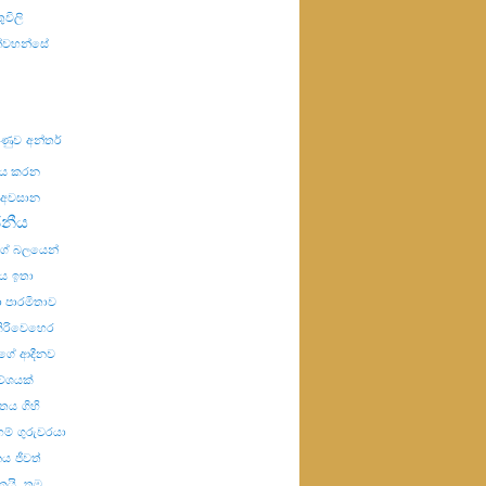
ුවිලි
ින්වහන්සේ
යුණුව
අන්තර්
ණය කරන
අවසාන
ජනීය
්ගේ බලයෙන්
ය
ඉතා
 පාරමිතාව
ිරිවෙහෙර
ගේ ආදීනව
වේශයක්
විතය
ගිහි
හම්
ගුරුවරයා
නය
ජීවත්
ෙයි.
තම