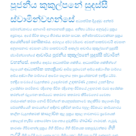
පූජනීය කුකුල්පනේ සුදස්සී
ස්වාමින්වහන්සේ
අධ්‍යාත්මික දියුණුව
අන්තර්
සම්බන්ධතාවය
අනාගාමී
අනාපානසති සූත්‍රය.
අනිත්‍ය ධර්මය
අනුරුද්ධ සූත්‍රය
අප්‍රමාදය.
අපේ ජීවිත කාලය තීරණය කරන සාධක.
අභිණ්හපච්චවෙක්ඛන සූත්‍රය
අයෝනිසෝ මනසිකාරය.
අරගලය
අර්ථ චර්යාව
අවසන් සාකච්චාවයි
අවසාන
අනුශාසනාව
අවසාන ධර්ම සාකච්චාවයි
ආකල්ප
ආචාර්ය කුකුල්පනේ සුදස්සී
ආචාර්ය පූජනීය කුකුල්පනේ සුදස්සී ස්වාමීන්
ස්වාමින්වහන්සේ
වහන්සේ.
ආතතිය
ආදරය
ආධ්‍යාත්මික ශක්තිය.
ආධ්‍යාත්මික ශක්තීන්ගේ
ආධ්‍යාත්මික සත්‍යක්‍රියාව
බලයෙන්
ආමිස පූජාවෙන්
ආර්ය අෂ්ටාංගික මාර්ගය
ආර්ය අෂ්ටාංගික මාර්ගයේ
ආවේග පාලනය
ඉතා ප්‍රයෝජනවත්
ඉන්ද්‍රිය ධර්ම.
උදාහරණ
ඉන්ද්‍රිය සංවරයේ වැදගත්කම
උද්‍යෝගමත්
උපකාර
උපන් දිනය
උපේක්ඛා පාරමිතාව
එදිනෙදා ජීවිත
එදිනෙදා ජීවිතයේ උදාහරණ
එයම අපේක්ෂා
කරන්නේ
එළබෙන කාර්යයට
කතරගම
කතරගම කිරිවෙහෙර චෛත්‍ය
රාජයාණන්
කම්පා නොවී සිටින්නේ
කයනුපස්සනාවේ
කලකිරීම
කල්‍යාණ මිත්‍ර
සම්පන්තියෙහි
කාමයන්ගේ ආදීනව දකිමින්
කාර්ය බහුල ජීවිතයට
කාර්යභාරය
කාලෝචිත
කාලීන වැදගත්කමක්
කුල සූත්‍රය
කුසල භාවනාවට ප්‍රවේශයක්
ගාථාව
කෙලෙස් නැසීම
කොරෝනා වසංගතය දුරුකිරීම
ගාථාවක්.
ගැඹුරු
ගිහි
කාරණා
ගිරිමානන්ද සූත්‍රය
ගිහි ජීවිතය
ගිහි ජීවිතයක සකසුරුවන්කම
පැවිදි
ගිහි පැවිදි සෑම දෙනා හටම
ගිහියෙකුට
ගිහි සහ පැවිදි
ගුණදහම්
ගුණ