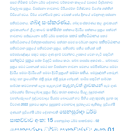
සසර හිමිකම්
වටිනා ධර්ම දේශනාව
වර්තමාන කාලයේ
ව්‍යාපාර
විදර්ශනාව
විපල්‌ලාස සූත්‍රය.
විපස්සනා භාවනාව
විරීයාරම්භ
විශිෂ්ටතම
විශේෂ ශක්තීන්
වීඩියෝ පටය.
වීර්ය
වෙන්වීමේ දුකට
වෙසක් පෝය දිනයේ
වේදනානු පස්සනා
ශබ්ද සංස්කරණය.
සතිපට්ඨානය.
ශබ්ද සංස්කරණය කල
ශ්‍රාවකයන්
සංක්ෂිප්ත
ශ්‍රාවකයන්ගේ
ශ්‍රී ලංකාවේ
සක්කාය දිට්ඨිය
සක්කාය සූත්‍රය
සක්මන්
සතර සතිපටිඨානය
භාවනාව
සජ්ඣායනා
සජීවී ධර්ම සාකච්ඡා
සතර
සතිපට්ඨානය
සතිපටිඨානයේ චිත්නුතාපස්සනාව
සත්ජන සමජ සංවර්ධන පදනම
සතිපට්ඨාන සූත්‍රයේ
සතිපට්‌ඨාන සූත්‍රය.
සතිමත්ව
සතිය
සතියක්
සති
සම්පජඤේඤය
සතුට
සතුට ගුණ දහම් වඩන්නට උපකාර වෙන හැටි
සතුටින්
සන්තුට්ඨ සූත්‍රය
සප්ත විශුද්ධි
සප්පාය කථා.
සබ්බ පාපස්ස අකරණං...
සබ්බාසව
සූත්‍රය
සමථ ධ්‍යානයක්
සමථ සහ විපස්සනා භාවනා
සමනය
සම්පිණ්ඩනය
සම්මා
සම්මා සතිය.
දිට්ඨිය
සම්මා දිට්ඨියෙහි
සම්මා දිට්ඨි සූත්‍රයහි
සම්මුඤ්ජනී තෙරුන්.
සරල සහ ප්‍රායෝගික
ස්ත්‍රී පුරුෂ
ස්ත්‍රී පුරුෂ භේදයක්.
සාමිස සතුටින්
සාර්ථක
සැදැහැවත් ශ්‍රාවකයන්
සාර්ථක කමටහනක් ලෙස
සැදැහැවත්
සෑම ගුණ
ධර්මයක්ම
සිඟාලෝවාද සූත්‍රය
සිද්ධ කරන ආකාරය
සියලු බුදුරජාණන්
වහන්සේලාගේ බුද්ධාවවාදය
සියළුම බෞධයන් හට
සිහිය යනු කුමක්ද
සුගත පද
විවරණ 2022
සුතමය ඥානය
සුදුසුකම් මොනවාද
සුරතලයට ඇතිකළ
සුවිශේෂී
සෙනසුරාදා ධර්ම
ගුණයන්
සුවිශේෂී ධර්ම දේශනාවකි
සාකච්චාව අංක: 15
සෙනසුරාදා ධර්ම සාකච්ඡාව - 02
සෙනසුරාදා ධර්ම සාකච්ඡාව: අංක 01