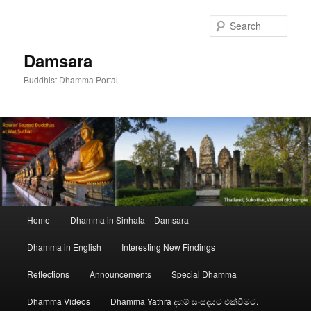
Skip
to
Sear
primary
content
Damsara
Buddhist Dhamma Portal
Main
Home
Dhamma in Sinhala – Damsara
menu
Dhamma in English
Interesting New Findings
Reflections
Announcements
Special Dhamma
Dhamma Videos
Dhamma Yathra දහම් සංසදයට එක්වීමට.