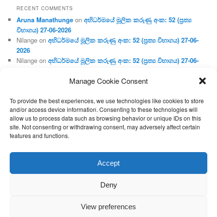
RECENT COMMENTS
Aruna Manathunge
on
අභිධර්මයේ මූලික කරුණු අංක: 52 (ප්‍ර‍ත්‍ය
විභාගය) 27-06-2026
Nilange
on
අභිධර්මයේ මූලික කරුණු අංක: 52 (ප්‍ර‍ත්‍ය විභාගය) 27-06-
2026
Nilange
on
අභිධර්මයේ මූලික කරුණු අංක: 52 (ප්‍ර‍ත්‍ය විභාගය) 27-06-
2026
Manage Cookie Consent
Aruna Manathunge
on
අභිධර්මයේ මූලික කරුණු අංක: 46 (හෘදය,
ජීවිත, ආහාර රූප) 02-05-2026
To provide the best experiences, we use technologies like cookies to store
Gunaratne
on
අභිධර්මයේ මූලික කරුණු අංක: 46 (හෘදය, ජීවිත,
and/or access device information. Consenting to these technologies will
ආහාර රූප) 02-05-2026
allow us to process data such as browsing behavior or unique IDs on this
site. Not consenting or withdrawing consent, may adversely affect certain
features and functions.
Proudly powered by WordPress
Accept
Deny
View preferences