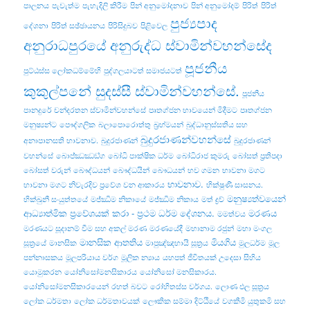
පාලනය
පැවැත්ම
පැහැදිලි කිරීම
පින් අනුමෝදනාව
පින් අනුමෝදම්
පිරිත්
පිරිත්
පුජ්‍යපාද
දේශනා
පිරිත් සඡ්ඡායනය
පිරිසිදුබව
පිළිවෙල
අනුරාධපුරයේ අනුරුද්ධ ස්වාමින්වහන්සේද
පූජනීය
පුට්ඨස්ස ලෝකධම්මේහි
පුද්ගලයාටත් සමාජයටත්
කුකුල්පනේ සුදස්සී ස්වාමින්වහන්සේ.
පූජනීය
පානදුරේ චන්දරතන ස්වාමින්වහන්සේ
පෘතග්ජන භාවයෙන් මිදීමට
පෘතග්ජන
මනුෂ්‍යන්ට
පෞද්ගලික
බලාපොරොත්තු
බ්‍රහ්මයන්
බුද්ධානුස්සතිය සහ
බුදුරජාණන්වහන්සේ
අනාපානසති භාවනාව.
බුදුරජාණන්
බුදුරජාණන්
වහන්සේ
බොජ‍්ඣඣඞ‍්ග
බෝධි පාක්ෂික ධර්ම
බෝධිරාජ කුමරු
බෝසත් ප්‍රතිපදා
බෝසත් වරුන්
බෞද්ධයන්
බෞද්ධයින්
බෞධයන්
භව ගමන
භාවනා මගට
භාවනාව.
භාවනා මගට නිවැරදිව ප්‍රවේශ වන ආකාරය
භික්ෂුණී සාසනය.
මනුෂ්‍යත්වයෙන්
භික්‌ඛුනී සංයුත්‌තයේ
මජ්ඣිම නිකායේ
මජ්‌ඣිම නිකාය
මත් ද්‍රව්‍
ආධ්‍යාත්මික ප්‍රවේශයක් කරා - ප්‍රථම ධර්ම දේශනය.
මරණය
මමත්වය
මරණයට සූදානම් වීම සහ අකල් මරණ
මරණයේදී
මහානාම රජුන්
මහා මංගල
මානසික ආතතිය
මියගිය
සූත්‍රයේ
මානසික
මාපුඤ්ඤභායි සූත්‍රය
මුලධර්ම
මූල
පන්නාසකය
මූලපරියාය වර්ග
මූලික න්‍යාය
යහපත් ජීවිතයක් උදෙසා සිහිය
යොමුකරන
යෝනිසෝමනසිකාරය
යෝනිසෝ මනසිකාරය.
යෝනිසෝමනසිකාරයෙන්
රහත් බවට
රෝහිතස්‌ස වර්ගය.
ලොණ ඵල සූත්‍රය
ලෝක ධර්මතා
ලෝක ධර්මතාවයක්
ලෞකික සම්මා දිට්ඨියේ
වගකීමි යුතුකමි සහ