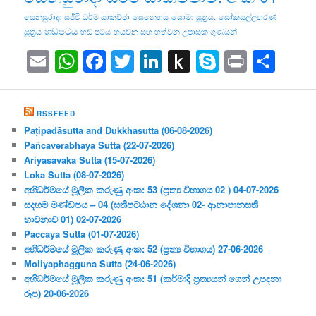
සෙනසුරාදා සජීවී ධර්ම සාකච්ඡා
සෙනෙහස
සොමා සූත්‍රය.
සෝකසල්ලහරණ
හඬපටය
සූත්‍රය
හඬ පටය
හයවන සහ හත්වන උපාසක ගුණයන්
Email
WhatsApp
Facebook
Twitter
LinkedIn
Push
Skype
Print
Sha
to
Kindle
RSSFEED
Paṭipadāsutta and Dukkhasutta (06-08-2026)
Pañcaverabhaya Sutta (22-07-2026)
Ariyasāvaka Sutta (15-07-2026)
Loka Sutta (08-07-2026)
අභිධර්මයේ මූලික කරුණු අංක: 53 (ප්‍ර‍ත්‍ය විභාගය 02 ) 04-07-2026
සදහම් මණ්ඩපය – 04 (සතිපට්ඨාන දේශනා 02- ආනාපානසති
භාවනාව 01) 02-07-2026
Paccaya Sutta (01-07-2026)
අභිධර්මයේ මූලික කරුණු අංක: 52 (ප්‍ර‍ත්‍ය විභාගය) 27-06-2026
Moliyaphagguna Sutta (24-06-2026)
අභිධර්මයේ මූලික කරුණු අංක: 51 (කර්මාදි ප්‍ර‍ත්‍යයන් ගෙන් උපදනා
රූප) 20-06-2026