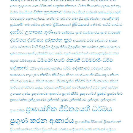
දහම්
ගුරුවරයා
ගෘහ ජීවිතයක්
චතුක්ක නිපාතය.
චිත්ත පීඩාවන්ට මුහුණ දුන් පසු
චිත්තානුපස්සනාව
චිත්ත සමාධියක්
චින්තනය
ජීවත් වන්නේ
ඥාතියෙකුට
ඥාති
වරයෙකුට
ඥානාලෝකය.
තණ්හාව
තමන්ට තමා ප්‍රිය නුවණැත්තා අකුසලින් මිදී
ත්‍රිපිටකයේ
ථේර ගාථාව
සුරැකෙයි.
තම සේවය අවංකව
ත්‍රිපිටකයෙන්
තේමාව
දසවිධ උපාසක ගුණ
දහම් පණිවිඩය
දහම් මනසිකාරය
දහම් මාවතේදී
ද්වේශය
ද්වේෂය දුරුකරන ක්‍රම
දායකත්ව ධර්ම දේශනාව
දායක
ධර්ම දේශනාව
දිට්ඨි විශුද්ධිය
දියුණු කිරීම
දියුණුවීම
දුක ශෝකය
දුක්ඛ වේදනාව
දුක්ඛ සත්‍යය
දුගති උප්පත්තිවලට
දෙවි බඹුන්
දෙවියන්ගේ
ධම්මපදපාළියේ
ධම්ම
ධම්මෝ හවේ රක්ඛති ධම්මචාරිං
ධර්ම
පදයේ
ධම්මපදයේ.
දේශනාව
ධර්ම දේශනාවේ
ධර්ම දේශනාව ශ්‍රවණය
ධර්මයේ
ධර්ම
සාකච්චාව
නැවැත්ම
නික්මීම
නිබ්බිදාව
නියම බෞද්ධයා
නිරාමිස සතුට
නිවන
නිවන් මග
නිවන් අවභෝදය.
නිවන් ගමනට
නිවන් දැකීම
නිවන් මගට
නිවන්
මාර්ගයක්
පච්‌චය සූත්‍රය.
පටිඝය
පණ්ඩිතයන්
පරෝපකරයේ වටිනාකම
පස්වන
ප්‍රඥාව
උපාසක ගුණය
ප්‍රගුණ කරන ආකාරය
ප්‍රගුණ කිරීම
ප්‍රඥා ගෝචර
ප්‍රඥාවන්තව
ප්‍රත්‍යවේක්ෂා
ප්‍රතිඋපකාරය
ප්‍රතිපත්ති පූජාව
ප්‍රතිපත්තියට
ප්‍රතිපදාව
ප්‍රතිපදාවන්
ප්‍රායෝගික ජීවිතයෙහි ධර්මය
ප්‍රායෝගික
ප්‍රගුණ කරන ආකාරය
ප්‍රායෝගික ජීවිතයේ
ප්‍රියයන්ගෙන්
ප්‍රියයන්ගෙන් වෙන්වීම
ප්‍රියයන්ගේ මරණය
ප්‍රේමතෝ ජායතී සෝකෝ
ප්‍රේමය