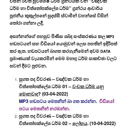
විිසින් රචිත සුවිශේෂ ධර්ම ග්‍රන්ථයක් වන “වඤ්චක
ධර්ම හා චිත්තෝපක්ලේශ ධර්ම” ග්‍රන්ථය ආචාර්ය
පූජනීය කුකුල්පනේ සුදස්සී ස්වාමීන් වහන්සේ විසින්
තෝරා ගන්නා ලදී.
අසන්නන්ගේ පහසුව පිණිස ශබ්ද සංස්කරණය කල
MP3
හඬපටයන් සහ වීඩියෝ යොමුවන් ලෙස පහතින් ඉදිරිපත්
කර ඇත. හඬපටයන් බාගත කරගැනීමෙන් අවම
DATA
ප්‍රමාණයක් වැයකරමින් මෙම මහඟු ධර්ම
සාකච්ඡා වලට
සවන් දීමට පුළුවන.
සුගත පද විවරණ – වඤ්චක ධර්ම හා
චිත්තෝපක්ලේශ ධර්ම 01 –
වංචක ධර්ම යනු
මොනවාද
? (03-04-2022)
MP3 හඬපටය මෙතනින් බා ගත කරන්න.
වීඩියෝ
පටය මෙතනින් නරඹන්න.
සුගත පද විවරණ – වඤ්චක ධර්ම හා
චිත්තෝපක්ලේශ ධර්ම 02 –
ලෝභය
. (10-04-2022)