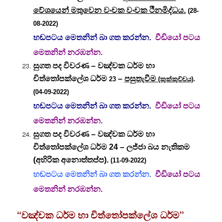
වේශයෙන් මතුවෙන වංචක වංචක ථීනමිද්ධය.
(28-
08-2022)
හඬපටය මෙතනින් බා ගත කරන්න.
වීඩියෝ පටය
මෙතනින් නරඹන්න.
සුගත පද විවරණ – වඤ්චක ධර්ම හා
චිත්තෝපක්ලේශ ධර්ම
–
පසුතැවීම
23
(කුක්කුච්චය)
.
(04-09-2022)
හඬපටය මෙතනින් බා ගත කරන්න.
වීඩියෝ පටය
මෙතනින් නරඹන්න.
සුගත පද විවරණ – වඤ්චක ධර්ම හා
චිත්තෝපක්ලේශ ධර්ම 24 – ලජ්ජා බය නැතිකම
(අහිරික අනොත්තප්ප).
(11-09-2022)
හඬපටය මෙතනින් බා ගත කරන්න.
වීඩියෝ පටය
මෙතනින් නරඹන්න.
“වඤ්චක ධර්ම හා චිත්තෝපක්ලේශ ධර්ම”