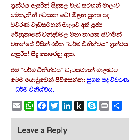
ග්‍රන්ථය ඇසුරින් සිදුකල වැඩ සටහන් මාලාව
මෙතැනින් අවසාන වේ! මීළඟ සුගත පද
විවරණ වැඩසටහන් මාලාව අති පූජ්‍ය
රේනුකානේ චන්දවිමල මහා නායක ස්වාමීන්
වහන්සේ විිසින් රචිත “ධර්ම විනිශ්චය” ග්‍රන්ථය
ඇසුරින් සිදු කෙරෙනු ඇත.
එම “ධර්ම විනිශ්චය” වැඩසටහන් මාලාවට
මෙම යොමුවෙන් පිවිසෙන්න:
සුගත පද විවරණ
– ධර්ම විනිශ්චය.
Email
WhatsApp
Facebook
Twitter
LinkedIn
Push
Skype
Print
Sha
to
Kindle
Leave a Reply