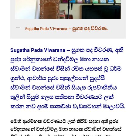
– සුගත පද විවරණ.
Sugatha Pada Viwarana
– සුගත පද විවරණ,
අති
Sugatha Pada Viwarana
පූජ්‍ය රේනුකානේ චන්දවිමල මහා නායක
ස්වාමීන් වහන්සේ විිසින් රචිත යහපත් වූ ධර්ම
ග්‍රන්ථ, ආචාර්ය පූජ්‍ය කුකුල්පනේ සුදස්සී
ස්වාමීන් වහන්සේ විසින් සියැස රූපවාහිනිය
තුලින් සියුම් ලෙස සතිපතා විවරණයට ලක්
කරන නව දහම් සාකච්ඡා වැඩසටහන් මාලාවයි.
මෙහි ආරම්භක විවරණයට ලක් කිරීම සඳහා අති පූජ්‍ය
රේනුකානේ චන්දවිමල මහා නායක ස්වාමීන් වහන්සේ