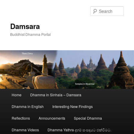
Skip
to
Sear
primary
content
Damsara
Buddhist Dhamma Portal
Main
Home
Dhamma in Sinhala – Damsara
menu
Dhamma in English
Interesting New Findings
Reflections
Announcements
Special Dhamma
Dhamma Videos
Dhamma Yathra දහම් සංසදයට එක්වීමට.