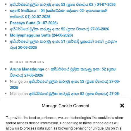
අභිධර්මයේ මූලික කරුණු අංක: 53 (ප්‍ර‍ත්‍ය විභාගය 02 ) 04-07-2026
සදහම් මණ්ඩපය – 04 (සතිපට්ඨාන දේශනා 02- ආනාපානසති
භාවනාව 01) 02-07-2026
Paccaya Sutta (01-07-2026)
අභිධර්මයේ මූලික කරුණු අංක: 52 (ප්‍ර‍ත්‍ය විභාගය) 27-06-2026
Moliyaphagguna Sutta (24-06-2026)
අභිධර්මයේ මූලික කරුණු අංක: 51 (කර්මාදි ප්‍ර‍ත්‍යයන් ගෙන් උපදනා
රූප) 20-06-2026
RECENT COMMENTS
Aruna Manathunge
on
අභිධර්මයේ මූලික කරුණු අංක: 52 (ප්‍ර‍ත්‍ය
විභාගය) 27-06-2026
Nilange
on
අභිධර්මයේ මූලික කරුණු අංක: 52 (ප්‍ර‍ත්‍ය විභාගය) 27-06-
2026
Nilange
on
අභිධර්මයේ මූලික කරුණු අංක: 52 (ප්‍ර‍ත්‍ය විභාගය) 27-06-
2026
Manage Cookie Consent
Aruna Manathunge
on
අභිධර්මයේ මූලික කරුණු අංක: 46 (හෘදය,
ජීවිත, ආහාර රූප) 02-05-2026
To provide the best experiences, we use technologies like cookies to store
Gunaratne
on
අභිධර්මයේ මූලික කරුණු අංක: 46 (හෘදය, ජීවිත,
and/or access device information. Consenting to these technologies will
ආහාර රූප) 02-05-2026
allow us to process data such as browsing behavior or unique IDs on this