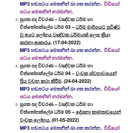
MP3 හඬපටය මෙතනින් බා ගත කරන්න.
වීඩියෝ
පටය මෙතනින් නරඹන්න.
සුගත පද විවරණ – වඤ්චක ධර්ම හා
චිත්තෝපක්ලේශ ධර්ම 03 –
ධර්ම මාර්ගයට ප්‍රවිෂ්ට
වූ අයට ලෝභය වඤ්චක ධර්මයක් ලෙස ක්‍රියා
කරනා ආකාරය
. (17-04-2022)
MP3 හඬපටය මෙතනින් බා ගත කරන්න.
වීඩියෝ
පටය මෙතනින් නරඹන්න.
සුගත පද විවරණ – වඤ්චක ධර්ම හා
චිත්තෝපක්ලේශ ධර්ම 04 –
වංචක ස්වභාවයෙන්
ප්‍රිය වචන කථා කිරීම
. (24-04-2022)
MP3 හඬපටය මෙතනින් බා ගත කරන්න.
වීඩියෝ
පටය මෙතනින් නරඹන්න.
සුගත පද විවරණ – වඤ්චක ධර්ම හා
චිත්තෝපක්ලේශ ධර්ම 05 –
දේශනා කාමතාවයෙන්
.
(01-05-2022)
වංචක ලෝභය
MP3 හඬපටය මෙතනින් බා ගත කරන්න.
වීඩියෝ