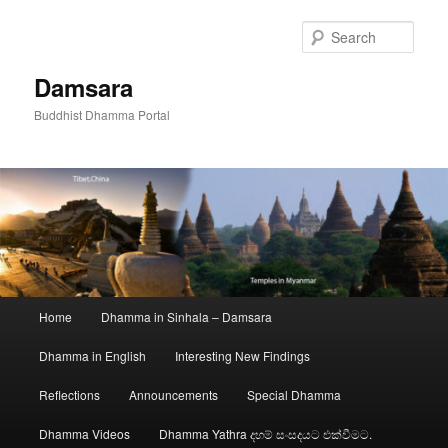
Skip
to
Sear
primary
content
Damsara
Buddhist Dhamma Portal
Main
Home
Dhamma in Sinhala – Damsara
menu
Dhamma in English
Interesting New Findings
Reflections
Announcements
Special Dhamma
Dhamma Videos
Dhamma Yathra දහම් සංසදයට එක්වීමට.