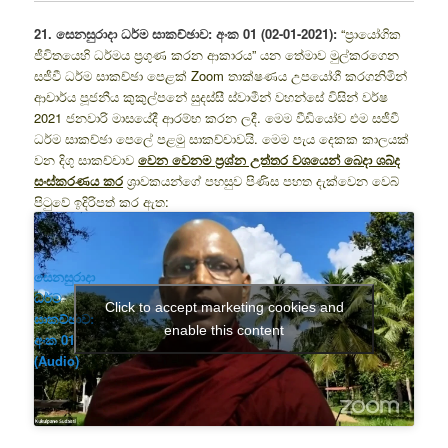
21. සෙනසුරාදා ධර්ම සාකච්ඡාව: අංක 01 (02-01-2021):
“ප්‍රායෝගික
ජීවිතයෙහි ධර්මය ප්‍රගුණ කරන ආකාරය” යන තේමාව මුල්කරගෙන
සජීවී ධර්ම සාකච්ඡා පෙළක් Zoom තාක්ෂණය උපයෝගී කරගනිමින්
ආචාර්ය පූජනීය කුකුල්පනේ සුදස්සී ස්වාමීන් වහන්සේ විසින් වර්ෂ
2021 ජනවාරි මාසයේදී ආරම්භ කරන ලදී. මෙම වීඩියෝව එම සජීවී
ධර්ම සාකච්ඡා පෙලේ පළමු සාකච්චාවයි. මෙම පැය දෙකක කාලයක්
වන දිගු සාකච්චාව
වෙන වෙනම ප්‍රශ්න උත්තර වශයෙන් බෙදා ශබ්ද
සංස්කරණය කර
ශ්‍රාවකයන්ගේ පහසුව පිණිස පහත දැක්වෙන වෙබ්
පිටුවේ ඉදිරිපත් කර ඇත:
සෙනසුරාදා
ධර්ම
Click to accept marketing cookies and
සාකච්ඡාව:
enable this content
අංක 01
(Audio)