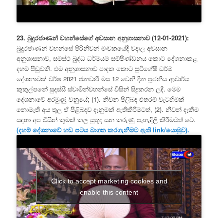
23. බුදුරජාණන් වහන්සේගේ අවසාන අනුශාසනාව (12-01-2021):
බුදුරජාණන් වහන්සේ පිරිනිවන් මංචකයේදී වදාල අවසාන
අනුශාසනාව, සමස්ථ බුද්ධ ධර්මයම සම්පිණ්ඩනය කොට දේශනාකළ
දහම් පිඬුවකි. එම අනුශාසනාව පාදක කොට සුවිශේෂී ධර්ම
දේශනාවක් වර්ෂ 2021 ජනවාරි මස 12 වෙනි දින පූජනීය ආචාර්ය
කුකුල්පනේ සුදස්සී ස්වාමින්වහන්සේ විසින් සිදුකරන ලදී. මෙම
දේශනාවේ අරමුණු වනුයේ; (1). නිවන පිලිබඳ එතරම් වැටහීමක්
නොමැති අය තුල ඒ පිළිබඳව දැනුමක් ඇතිකිරීමටත්, (2). නිවන් දැකීම
සඳහා අප විසින් කුමක් කල යුතුද යන කරුණු පැහැදිලි කිරීමටත් වේ.
(දහම් දේශනාවේ හඬ පටය බාගත කරගැනීමට ඇති link/යොමුව).
Click to accept marketing cookies and
enable this content