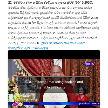
22. මමත්වය නිසා ඇතිවන ද්වේශය පාලනය කිරීම (30-12-2020):
මමත්වය නිසා ද්වේශය ඇතිවන ආකාරය සහ එය පාලනය කරන
ආකාරය පිළිබඳව ඉතාම ප්‍රායෝගික වටිනා කමකින් යුතු ධර්ම
දේශනාවක් පූජනීය කුකුල්පනේ සුදස්සී ස්වාමින්වහන්සේ විසින් 2020
දෙසැම්බර් මස 30 දින සිදුකරන ලදී. මෙම දේශනාවේ දී පහත සඳහන්
කරුණු පැහැදිලි කෙරේ. 1. පටිඝය සහ අයෝනිසෝ මනසිකාරය හේතු
කොට ද්වේශය ඉපදෙන ආකාරය. 2. මමත්වය නිසා ද්වේශය
වැඩිදියුණුවන ආකාරය. 3. ද්වේශය දුරුකිරීමට බුදුරජාණන් වහන්සේ
පෙන්වූ උපාය මාර්ග 06.
(දහම් දේශනාවේ හඬ පටය බාගත
කරගැනීමට ඇති link/යොමුව).
Click to accept marketing cookies and
enable this content