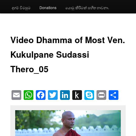
දහම් විමසුම
Donations
යොමු කිරීමක් සහිත භාවනා.
Video Dhamma of Most Ven.
Kukulpane Sudassi
Thero_05
Email
WhatsApp
Facebook
Twitter
LinkedIn
Push
Skype
Print
Sha
to
Kindle