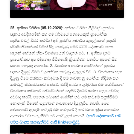
25. අනිත්‍ය ධර්මය (05-12-2020):
අනිත්‍ය ධර්මය පිළිබඳව සුතමය
ඥානය අවදිකරමින් සහ එම ධර්මයේ නොයෙකුත් ප්‍රායෝගික
පැතිකඩවල් විවර කරමින් අති පූජනීය ආචාර්ය කුකුල්පනේ සුදස්සී
ස්වාමින්වහන්සේ විසින් සිදු කෙරුණු මෙම ධර්ම දේශනාව පහත
සඳහන් හේතුන් නිසා විශේෂයෙන් වැදගත් වේ. 1. අනිත්‍ය දහම
ප්‍රායෝගිකව අප එදිනෙදා ජීවිතයේදී ක්‍රියාත්මක වනවිට අපගේ සිත
සකසා ගතයුතු ආකාරය. 2. විපස්සනා භාවනා යෝගීන්ගේ සුතමය
ඥානය දියුණු වීමට වැදගත්වන කරුණු ඇතුලත් වීම. 3. විපස්සනා ඥාන
දියුණු වීමේ එක්තරා කඩඉමක දී එම භාවනානු යෝගියා නිදිමත සහ
කම්මැලි ස්වභාවයකට පත්වේ. එහිදී භාවනා ගුරුවරයා එම යෝගියාගේ
විපස්සනා භාවනාව නවත්වන්නේ නැතිව දිගටම කරන ලෙස අවවාද
අවවාද කරයි. එහෙත් බොහෝ යෝගීන් හට එම කඩඉම පසුකිරීමට
නොහැකි වීමෙන් ඔවුන්ගේ භාවනාවේ දියුණුවීම නවතී. මෙම
දේශනාවේ ඇතැම් කරුණු එම කඩඉමේ දී තම මනස ක්‍රියා කෙරෙන
ආකාරය වටහා ගැනීමට යම් අත්වැලක් සපයයි.
(දහම් දේශනාවේ හඬ
පටය බාගත කරගැනීමට ඇති link/යොමුව).