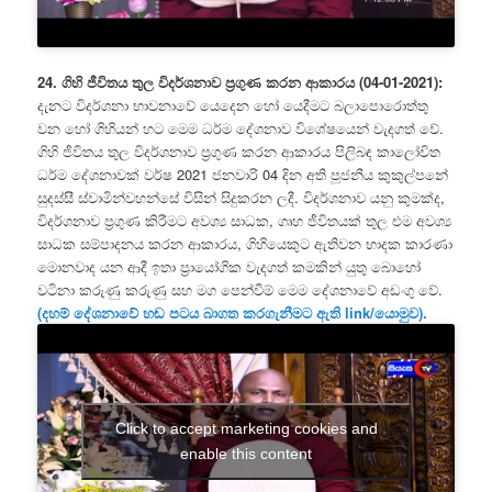
24. ගිහි ජීවිතය තුල විදර්ශනාව ප්‍රගුණ කරන ආකාරය (04-01-2021):
දැනට විදර්ශනා භාවනාවේ යෙදෙන හෝ යෙදීමට බලාපොරොත්තු
වන හෝ ගිහියන් හට මෙම ධර්ම දේශනාව විශේෂයෙන් වැදගත් වේ.
ගිහි ජීවිතය තුල විදර්ශනාව ප්‍රගුණ කරන ආකාරය පිලිබඳ කාලෝචිත
ධර්ම දේශනාවක් වර්ෂ 2021 ජනවාරි 04 දින අති පූජනීය කුකුල්පනේ
සුදස්සී ස්වාමින්වහන්සේ විසින් සිදුකරන ලදී. විදර්ශනාව යනු කුමක්ද,
විදර්ශනාව ප්‍රගුණ කිරීමට අවශ්‍ය සාධක, ගෘහ ජීවිතයක් තුල එම අවශ්‍ය
සාධක සම්පාදනය කරන ආකාරය, ගිහියෙකුට ඇතිවන භාදක කාරණා
මොනවාද යන ආදී ඉතා ප්‍රායෝගික වැදගත් කමකින් යුතු බොහෝ
වටිනා කරුණු කරුණු සහ මග පෙන්වීම් මෙම දේශනාවේ අඩංගු වේ.
(දහම් දේශනාවේ හඬ පටය බාගත කරගැනීමට ඇති link/යොමුව).
Click to accept marketing cookies and
enable this content