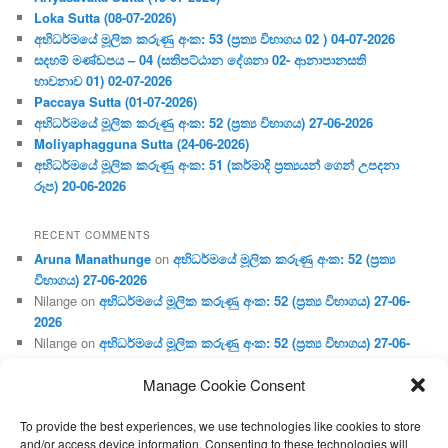
Loka Sutta (08-07-2026)
අභිධර්මයේ මූලික කරුණු අංක: 53 (ප්‍ර‍ත්‍ය විභාගය 02 ) 04-07-2026
සදහම් මණ්ඩපය – 04 (සතිපට්ඨාන දේශනා 02- ආනාපානසති
භාවනාව 01) 02-07-2026
Paccaya Sutta (01-07-2026)
අභිධර්මයේ මූලික කරුණු අංක: 52 (ප්‍ර‍ත්‍ය විභාගය) 27-06-2026
Moliyaphagguna Sutta (24-06-2026)
අභිධර්මයේ මූලික කරුණු අංක: 51 (කර්මාදි ප්‍ර‍ත්‍යයන් ගෙන් උපදනා
රූප) 20-06-2026
RECENT COMMENTS
Aruna Manathunge
on
අභිධර්මයේ මූලික කරුණු අංක: 52 (ප්‍ර‍ත්‍ය
විභාගය) 27-06-2026
Nilange
on
අභිධර්මයේ මූලික කරුණු අංක: 52 (ප්‍ර‍ත්‍ය විභාගය) 27-06-
2026
Nilange
on
අභිධර්මයේ මූලික කරුණු අංක: 52 (ප්‍ර‍ත්‍ය විභාගය) 27-06-
2026
Manage Cookie Consent
Aruna Manathunge
on
අභිධර්මයේ මූලික කරුණු අංක: 46 (හෘදය,
ජීවිත, ආහාර රූප) 02-05-2026
To provide the best experiences, we use technologies like cookies to store
Gunaratne
on
අභිධර්මයේ මූලික කරුණු අංක: 46 (හෘදය, ජීවිත,
and/or access device information. Consenting to these technologies will
ආහාර රූප) 02-05-2026