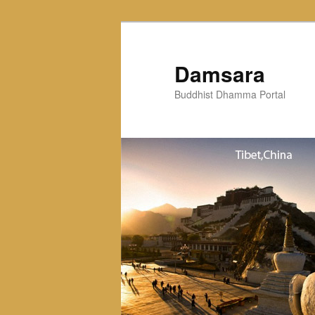
Skip
to
primary
Damsara
content
Buddhist Dhamma Portal