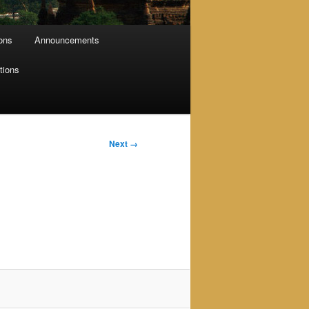
ions
Announcements
tions
Next →