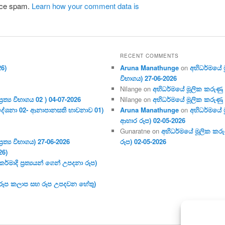
duce spam.
Learn how your comment data is
RECENT COMMENTS
26)
Aruna Manathunge
on
අභිධර්මයේ මූ
විභාගය) 27-06-2026
Nilange
on
අභිධර්මයේ මූලික කරුණු අංක
ර‍ත්‍ය විභාගය 02 ) 04-07-2026
Nilange
on
අභිධර්මයේ මූලික කරුණු අංක
දේශනා 02- ආනාපානසති භාවනාව 01)
Aruna Manathunge
on
අභිධර්මයේ ම
ආහාර රූප) 02-05-2026
Gunaratne
on
අභිධර්මයේ මූලික කරුණ
ර‍ත්‍ය විභාගය) 27-06-2026
රූප) 02-05-2026
26)
මාදි ප්‍ර‍ත්‍යයන් ගෙන් උපදනා රූප)
 (රූප කලාප සහ රූප උපදවන හේතු)