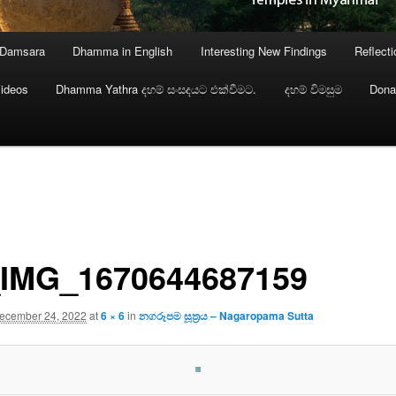
 Damsara
Dhamma in English
Interesting New Findings
Reflect
ideos
Dhamma Yathra දහම් සංසදයට එක්වීමට.
දහම් විමසුම
Dona
IMG_1670644687159
ecember 24, 2022
at
6 × 6
in
නගරූපම සූත්‍රය – Nagaropama Sutta