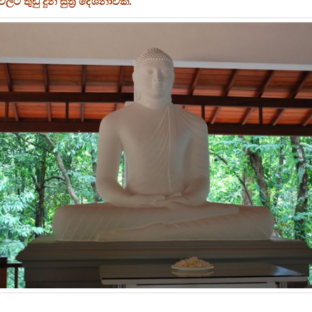
වලට තුඩු දුන් සුත්‍ර දේශනාවකි.