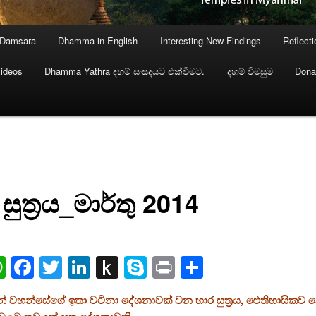
 Damsara
Dhamma in English
Interesting New Findings
Reflect
ideos
Dhamma Yathra දහම් සංසදයට එක්වීමට.
දහම් විමසුම
Dona
සුත්‍රය_මාර්තු 2014
ail
WhatsApp
Facebook
Twitter
LinkedIn
Push
Skype
Print
Share
to
ණන් වහන්සේගේ ඉතා වටිනා දේශනාවක් වන භාර සුත්‍රය, ඓතිහාසිකව
Kindle