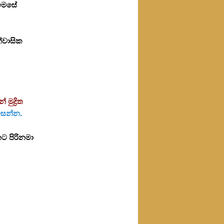
 මෙසේ
ේවාසික
ුද්‍රිත
ිසෙන්න.
ට පිරිනමා