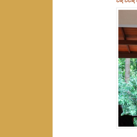
වාද විවාද 