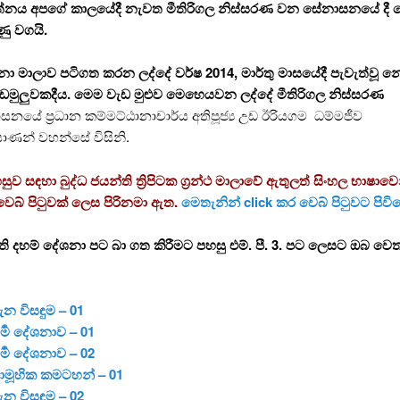
ර රත්නය අපගේ කාලයේදී නැවත මීතිරිගල නිස්සරණ වන සේනාසනයේ දී
ු වගයි.
 මාලාව පටිගත කරන ලද්දේ වර්ෂ 2014, මාර්තු මාසයේදී පැවැත්වූ න
ඩමුලුවකදීය. මෙම වැඩ මුළුව මෙහෙයවන ලද්දේ මීතිරිගල
නිස්සරණ
නයේ ප්‍රධාන කම්මට්ඨානාචාර්ය අතිපූජ්‍ය උඩ ඊරියගම ධම්මජීව
යාණන් වහන්සේ විසිනි.
 සඳහා බුද්ධ ජයන්ති ත්‍රිපිටක ග්‍රන්ථ මාලාවේ ඇතුලත් සිංහල භාෂාවෙන් ම
ය වෙබ් පිටුවක් ලෙස පිරිනමා ඇත.
මෙතැනින් click කර වෙබ් පිටුවට පිව
ි දහම් දේශනා පට බා ගත කිරීමට පහසු එම්. පී. 3. පට ලෙසට ඔබ වෙත
ැන විසඳුම – 01
ර්‍ම දේශනාව – 01
ර්‍ම දේශනාව – 02
සාමූහික කමටහන් – 01
ැන විසඳුම – 02