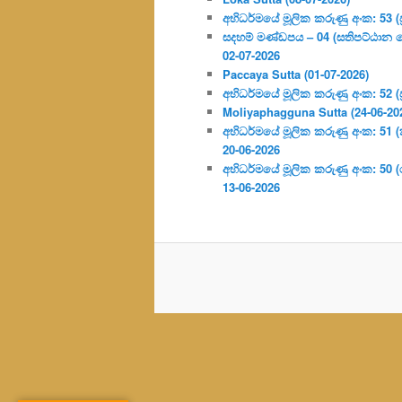
අභිධර්මයේ මූලික කරුණු අංක: 53 (ප්‍
සදහම් මණ්ඩපය – 04 (සතිපට්ඨාන 
02-07-2026
Paccaya Sutta (01-07-2026)
අභිධර්මයේ මූලික කරුණු අංක: 52 (ප්‍
Moliyaphagguna Sutta (24-06-20
අභිධර්මයේ මූලික කරුණු අංක: 51 (කර්
20-06-2026
අභිධර්මයේ මූලික කරුණු අංක: 50
13-06-2026