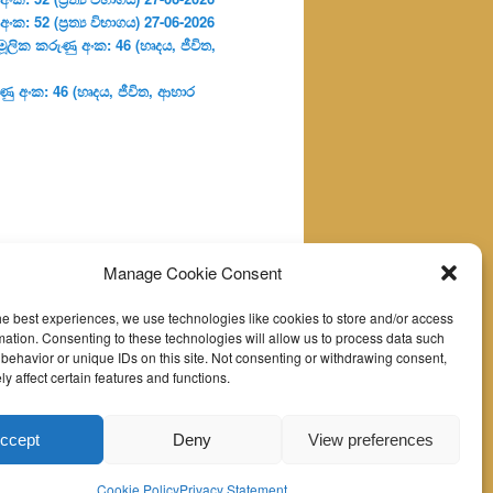
: 52 (ප්‍ර‍ත්‍ය විභාගය) 27-06-2026
ූලික කරුණු අංක: 46 (හෘදය, ජීවිත,
ු අංක: 46 (හෘදය, ජීවිත, ආහාර
Manage Cookie Consent
he best experiences, we use technologies like cookies to store and/or access
mation. Consenting to these technologies will allow us to process data such
behavior or unique IDs on this site. Not consenting or withdrawing consent,
y affect certain features and functions.
ccept
Deny
View preferences
Cookie Policy
Privacy Statement