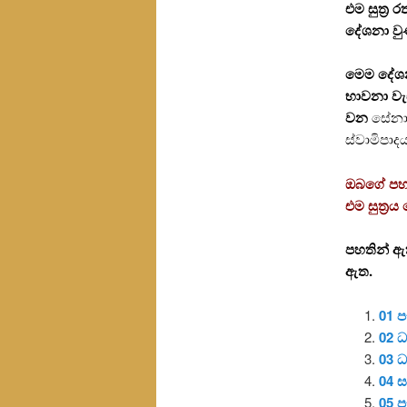
එම සුත්‍
දේශනා වුණ
මෙම දේශනා
භාවනා වැ
වන
සේනාස
ස්වාමිපාද
ඔබගේ පහසුව
එම සුත්‍ර
පහතින් ඇත
ඇත.
01 ප
02 ධ
03 ධ
04 
05 ප