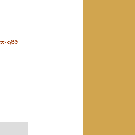
ශනා ඇසීම