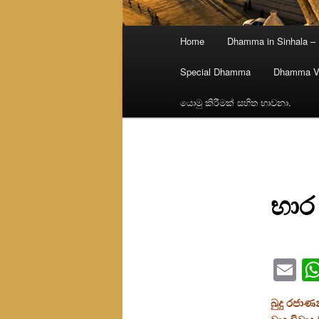
Main
Home
Dhamma in Sinhala –
menu
Special Dhamma
Dhamma V
යොමු කිරීමක් සහිත භාවනා.
භාර 
Em
බුදු රජා