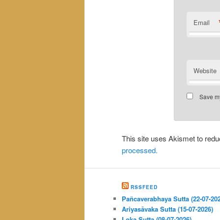
Email
Website
Save my
This site uses Akismet to re
processed.
RSSFEED
Pañcaverabhaya Sutta (22-07-20
Ariyasāvaka Sutta (15-07-2026)
Loka Sutta (08-07-2026)