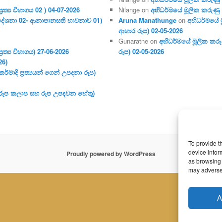
ර‍ත්‍ය විභාගය 02 ) 04-07-2026
Nilange
on
අභිධර්මයේ මූලික කරුණු අංක
දේශනා 02- ආනාපානසති භාවනාව 01)
Aruna Manathunge
on
අභිධර්මයේ ම
ආහාර රූප) 02-05-2026
Gunaratne
on
අභිධර්මයේ මූලික කරුණ
ර‍ත්‍ය විභාගය) 27-06-2026
රූප) 02-05-2026
26)
මාදි ප්‍ර‍ත්‍යයන් ගෙන් උපදනා රූප)
 (රූප කලාප සහ රූප උපදවන හේතු)
To provide t
device infor
Proudly powered by WordPress
as browsing 
may adversel
A