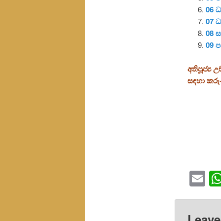
06 ධ
07 ධ
08 
09 ප
අතිපූජ්‍
සඳහා කරු
Em
Leave