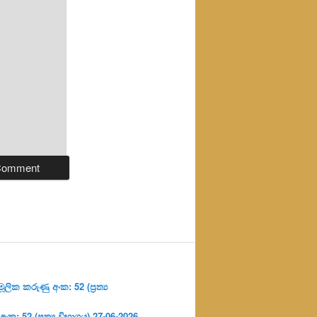
ලික කරුණු අංක: 52 (ප්‍ර‍ත්‍ය
: 52 (ප්‍ර‍ත්‍ය විභාගය) 27-06-2026