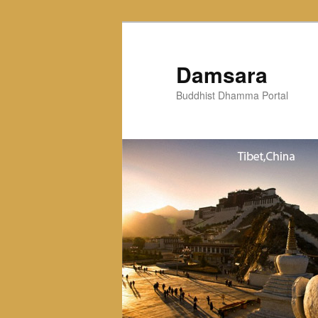
Skip
to
primary
Damsara
content
Buddhist Dhamma Portal