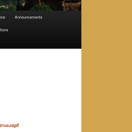
ions
Announcements
tions
 නොයෙකුත්