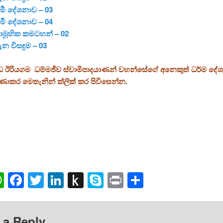
ර්‍ම දේශනාව – 03
ර්‍ම දේශනාව – 04
සාමූහික කමටහන් – 02
ැන විසඳුම – 03
ය උඩ ඊරියගම ධම්මජීව ස්වාමිපාදයාණන් වහන්සේගේ අනෙකුත් ධර්ම දේ
ණාකර මෙතැනින් ක්ලික් කර පිවිසෙන්න.
ail
WhatsApp
Facebook
Twitter
LinkedIn
Push
Skype
Print
Share
to
Kindle
 a Reply