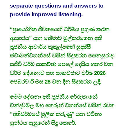
separate questions and answers to
provide improved listening.
“ප්‍රායෝගික ජීවිතයෙහි ධර්මය ප්‍රගුණ කරන
ආකාරය” යන තේමාව මුල්කරගෙන අති
පූජනීය ආචාර්ය කුකුල්පනේ සුදස්සී
ස්වාමින්වහන්සේ විසින් සිදුකරන සෙනසුරාදා
සජීවී ධර්ම සාකච්ඡා පෙලේ දෙසිය හතර වන
ධර්ම දේශනාව සහ සාකච්ඡාව වර්ෂ 2026
පෙබරවාරි මස 28 වන දින සිදුකරන ලදී.
මෙම දේශනා අති පූජනීය රේරුකානේ
චන්දවිමල මහ තෙරුන් වහන්සේ විසින් රචිත
“අභිධර්මයේ මූලික කරුණු” යන වටිනා
ග්‍රන්ථය ඇසුරෙන් සිදු කෙරේ.