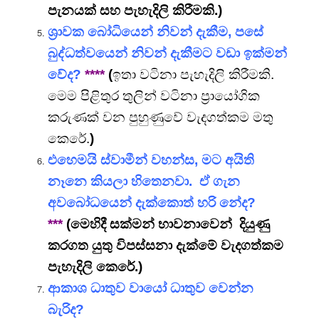
පැනයක් සහ පැහැදිලි කිරීමකි.)
ශ්‍රාවක බෝධියෙන් නිවන් දැකීම, පසේ
බුද්ධත්වයෙන් නිවන් දැකීමට වඩා ඉක්මන්
වේද?
****
(
ඉතා වටිනා පැහැදිලි කිරීමකි.
මෙම පිළිතුර තුලින් වටිනා ප්‍රායෝගික
කරුණක් වන පුහුණුවේ වැදගත්කම මතු
කෙරේ.
)
එහෙමයි ස්වාමීන් වහන්ස, මට අයිති
නෑනෙ කියලා හිතෙනවා. ඒ ගැන
අවබෝධයෙන් දැක්කොත් හරි නේද?
***
(මෙහිදී සක්මන් භාවනාවෙන් දියුණු
කරගත යුතු විපස්සනා දැක්මේ වැදගත්කම
පැහැදිලි කෙරේ.)
ආකාශ ධාතුව වායෝ ධාතුව වෙන්න
බැරිද?