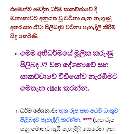
එමෙන්ම මෙදින ධර්ම සාකච්ඡාවේ දී
මාතෘකාවට අනුගත වූ වටිනා පැන නැගුණු
අතර සහ ඒවා පිලිබඳව වටිනා පැහැදිලි කිරීම්
සිදු කෙරිණි.
මෙම අභිධර්මයේ මූලික කරුණු
පිලිබඳ 37 වන දේශනාවේ සහ
සාකච්චාවේ වීඩියෝව නැරඹීමට
මෙතැන click කරන්න.
ධර්ම දේශනාව:
භූත රූප සහ පඨවි ධාතුව
පිළිබඳව පැහැදිලි කරන්න.
****
(
භූත රූප
යනු මොනවාදැයි පැහැදිලි කෙරෙන ඉතා