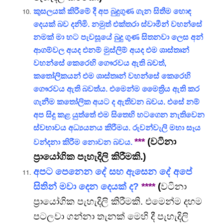
කුසලයක් කිරීමේ දී අප බුදුගුණ ගැන සිතීම හොඳ
දෙයක් බව දනිමි. නමුත් එක්තරා ස්වාමීන් වහන්සේ
නමක් මා හට පැවසූයේ බුදු ගුණ සිතනවා ලෙස අන්
ආගම්වල අයද එනම් මුස්ලිම් අයද එම ශාස්තෘන්
වහන්සේ කෙරෙහි ගෞරවය ඇති බවත්,
කතෝලිකයන් එම ශාස්තෘන් වහන්සේ කෙරෙහි
ගෞරවය ඇති බවත්ය. එමෙන්ම මෛත්‍රිය ඇති කර
ගැනීම කතෝලික අයට ද ඇතිවන බවය. එසේ නම්
අප සිදු කළ යුත්තේ එම සිතෙහි හටගෙන නැතිවෙන
ස්වභාවය අධ්‍යයනය කිරීමය. රුවන්වැලි මහා සෑය
***
(
වටිනා
වන්දනා කිරීම නොවන බවය.
ප්‍රායෝගික පැහැදිලි කිරීමකි.
)
අපට පෙනෙන දේ සහ ඇසෙන දේ අපේ
සිතින් මවා දෙන දෙයක් ද?
****
(
වටිනා
ප්‍රායෝගික පැහැදිලි කිරීමකි. එමෙන්ම දහම
පටලවා ගන්නා තැනක් මෙහි දී පැහැදිලි