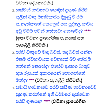
වටිනා දේශනාවකි.)
සක්මන් භාවනාව හොඳින් ප්‍රගුණ කිරීම
තුලින් ධාතු මනසිකාරය දියුණු වී එම
තැනැත්තාගේ කෙලෙස් සහ පුද්ගල භාවය
අඩු වීමට පටන් ගන්නවා නොවේද?
****
(ඉතා වටිනා ප්‍රායෝගික පැනයක් සහ
පැහැදිලි කිරීමකි.)
පඨවි ධාතුවේ මෘදු බවත්, තද බවත් යන්න
එකම ස්වභාවයක වෙනසක් බව තේරුම්
ගන්නේ කෙසේද? එසේම ආකාශ ධාතුව
භූත රූපයක් අකාරයෙන් නොගන්නේ
මන්ද?
***
(
වටිනා පැහැදිලි කිරීමකි.
)
සමාධි භාවනාවේ පඨවි කසිණ භාවනාවේදී
පුහුණු කරන්නේ අභි ධර්මයේ දැක්වෙන
පඨවි ගුණයද?
****
(වටිනා ප්‍රායෝගික