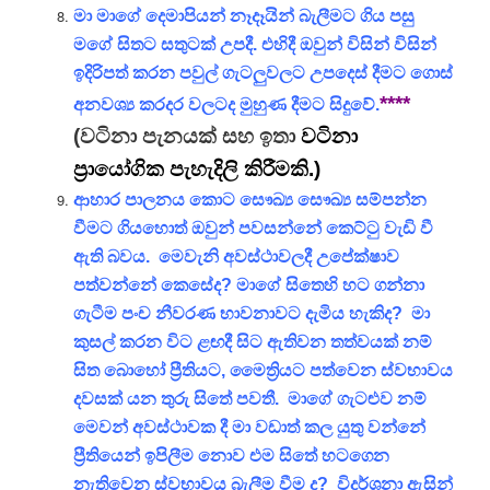
මා මාගේ දෙමාපියන් නෑදෑයින් බැලීමට ගිය පසු
මගේ සිතට සතුටක් උපදී. එහිදී ඔවුන් විසින් විසින්
ඉදිරිපත් කරන පවුල් ගැටලුවලට උපදෙස් දීමට ගොස්
****
අනවශ්‍ය කරදර වලටද මුහුණ දීමට සිදුවේ.
(වටිනා පැනයක් සහ ඉතා
වටිනා
ප්‍රායෝගික පැහැදිලි කිරීමකි.)
ආහාර පාලනය කොට සෞඛ්‍ය සෞඛ්‍ය සම්පන්න
වීමට ගියහොත් ඔවුන් පවසන්නේ කෙට්ටු වැඩි වී
ඇති බවය. මෙවැනි අවස්ථාවලදී උපේක්ෂාව
පත්වන්නේ කෙසේද? මාගේ සිතෙහි හට ගන්නා
ගැටීම පංච නීවරණ භාවනාවට දැමිය හැකිද? මා
කුසල් කරන විට ළඟදී සිට ඇතිවන තත්වයක් නම්
සිත බොහෝ ප්‍රීතියට, මෛත්‍රියට පත්වෙන ස්වභාවය
දවසක් යන තුරු සිතේ පවතී. මාගේ ගැටළුව නම්
මෙවන් අවස්ථාවක දී මා වඩාත් කල යුතු වන්නේ
ප්‍රීතියෙන් ඉපිලීම නොව එම සිතේ හටගෙන
නැතිවෙන ස්වභාවය බැලීම වීම ද? විදර්ශනා ඇසින්