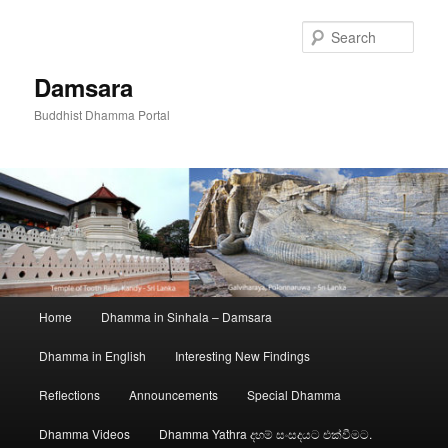
Skip
to
Sear
primary
content
Damsara
Buddhist Dhamma Portal
Main
Home
Dhamma in Sinhala – Damsara
menu
Dhamma in English
Interesting New Findings
Reflections
Announcements
Special Dhamma
Dhamma Videos
Dhamma Yathra දහම් සංසදයට එක්වීමට.