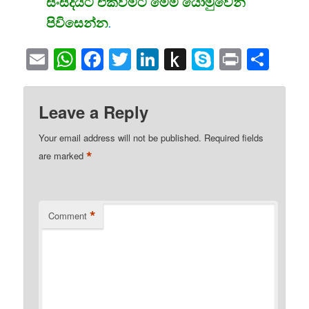
සංසදයට එක්වීමට මෙම යොමුවෙන්
පිවිසෙන්න
.
Email
WhatsApp
Facebook
Twitter
LinkedIn
Push
Skype
Print
Sha
to
Kindle
Leave a Reply
Your email address will not be published.
Required fields
*
are marked
*
Comment