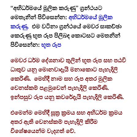
“අභිධර්මයේ මූලික කරුණු” ග්‍රන්ථයට
මෙතැනින් පිවිසෙන්න:
අභිධර්මයේ මූලික
කරුණු.
එම වටිනා ග්‍රන්ථයේ මෙවර සාකච්ඡා
කෙරුණු භූත රූප පිලිබඳ කොටසට මෙතනින්
පිවිසෙන්න:
භූත රූප
මෙවර ධර්ම දේශනාව තුලින් භූත රූප සහ පඨවි
ධාතුව යනු මොනවාදැයි මනාකොට පැහැදිලි
කෙරිණි. මෙහිදී නාම සහ රූප අතර මුලික
වෙනස්කම් පළමුවෙන් පැහැදිලි කෙරිණි.
ඉන්පසුව රූප යනු කවරේදැයි පැහැදිලි කෙරිණි.
එමෙන්ම මෙහිදී සූත්‍ර ක්‍රමය සහ අභිධර්ම ක්‍රමය
අතර ඇති වෙනස්කම් පැහැදිලි කිරීම
විශේෂයෙන්ම වැදගත් වේ.