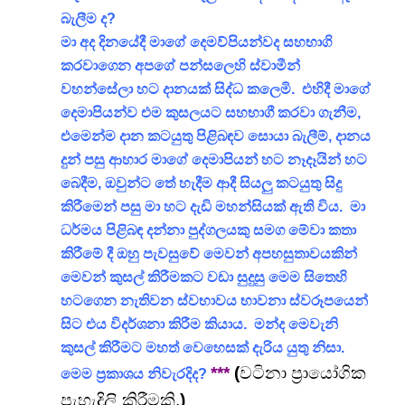
බැලීම ද?
මා අද දිනයේදී මාගේ දෙමව්පියන්වද සහභාගි
කරවාගෙන අපගේ පන්සලෙහි ස්වාමීන්
වහන්සේලා හට දානයක් සිද්ධ කලෙමි. එහිදී මාගේ
දෙමාපියන්ව එම කුසලයට සහභාගී කරවා ගැනීම,
එමෙන්ම දාන කටයුතු පිළිබඳව සොයා බැලීම්, දානය
දුන් පසු ආහාර මාගේ දෙමාපියන් හට නෑදෑයින් හට
බෙදීම, ඔවුන්ට තේ හැදීම ආදී සියලු කටයුතු සිදු
කිරීමෙන් පසු මා හට දැඩි මහන්සියක් ඇති විය. මා
ධර්මය පිළිබඳ දන්නා පුද්ගලයකු සමග මේවා කතා
කිරීමේ දී ඔහු පැවසුවේ මෙවන් අපහසුතාවයකින්
මෙවන් කුසල් කිරීමකට වඩා සුදුසු මෙම සිතෙහි
හටගෙන නැතිවන ස්වභාවය භාවනා ස්වරූපයෙන්
සිට එය විදර්ශනා කිරීම කියාය. මන්ද මෙවැනි
කුසල් කිරීමට මහත් වෙහෙසක් දැරිය යුතු නිසා.
***
(
වටිනා ප්‍රායෝගික
මෙම ප්‍රකාශය නිවැරදිද?
පැහැදිලි කිරීමකි.
)