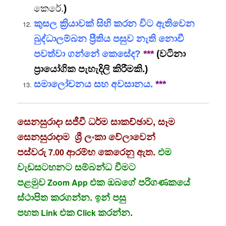
කෙරේ.
)
කුසල ක්‍රියාවක් සිහි කරන විට ඇතිවෙන
බුද්ධාලම්බන ප්‍රීතිය පසුව නැති නොවී
පවත්වා ගන්නේ කෙසේද?
***
(
වටිනා
ප්‍රායෝගික පැහැදිලි කිරීමකි.
)
සමාලෝචනය සහ අවසානය.
***
සෙනසුරාදා සජීවී ධර්ම සාකච්ඡාව, සෑම
සෙනසුරාදාම ශ්‍රී ලංකා වේලාවෙන්
පස්වරු
ආරම්භ කෙරෙනු ඇත.
එම
7.00
වැඩසටහනට සම්බන්ධ වීමට
පළමුව
එක ඔබගේ පරිගණකයේ
Zoom App
ස්ථාපිත කරගන්න. ඉන් පසු
පහත
එක
කරන්න.
Link
Click