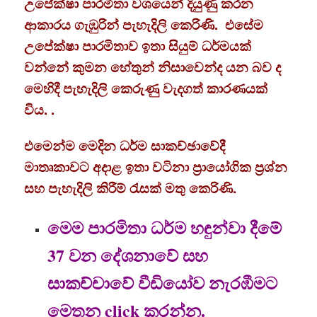
උපේක්ෂා පාරමිතා වශයෙන් දියුණු කරන
ආකාරය ගැඹුරින් පැහැදිලි කෙරිණි. එසේම
උපේක්ෂා පාරමිතාව ඉතා සියුම් ධර්මයක්
වන්නේ කුමන හේතුන් නිසාවෙන්ද යන බව ද
මෙහිදී පැහැදිලි කෙරුණු වැදගත් කාරණයක්
විය. .
එමෙන්ම මෙදින ධර්ම සාකච්ඡාවේදී
මාතෘකාවට අදාළ ඉතා වටිනා ප්‍රායෝගික ප්‍රශ්න
සහ පැහැදිලි කිරීම් රැසක් මතු කෙරිණි.
මෙම පාරමිතා ධර්ම හඳුන්වා දීමේ
37 වන දේශනාවේ සහ
සාකච්චාවේ වීඩියෝව නැරඹීමට
මෙතන click කරන්න.