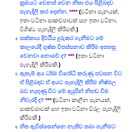
ක්‍රමයට වෙනස් වෙන නිසා එය පිළිබඳව
පැහැදිලි කර දෙන්න.
****
(
වටිනා පැනයක්,
ඉතා වටිනා සාකච්ඡාවක් සහ ඉතා වටිනා,
විශිෂ්ට පැහැදිලි කිරීමකි.
)
සක්කාය දිට්ඨිය දුරුකර ගැනීමට මේ
කාලයේදී ගුෂ්ක විපස්සනාව කිරීම අපහසු
වෙනවා නොවේ ද?
***
(
ඉතා වටිනා
පැහැදිලි කිරීමකි.
)
ඇතැම් අය ධර්ම විරෝධී කරුණු පවසන විට
ඒ පිළිබඳව ඒ අයට පැහැදිලි කිරීම නිෂ්ඵල
බව හැඟුණු විට මේ අයුරින් නිහඬ වීම
නිවැරදි ද?
***
(
වටිනා කාලීන පැනයක්,
සාකච්ඡාවක් සහ ඉතා වටිනා විරල පැහැදිලි
කිරීමකි.
)
හිත ඇවිස්සෙන්නෙ නැතිව තබා ගැනීමට