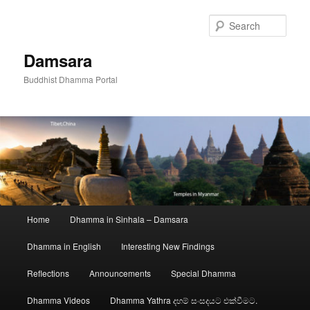
Skip
to
Sear
primary
content
Damsara
Buddhist Dhamma Portal
Main
Home
Dhamma in Sinhala – Damsara
menu
Dhamma in English
Interesting New Findings
Reflections
Announcements
Special Dhamma
Dhamma Videos
Dhamma Yathra දහම් සංසදයට එක්වීමට.