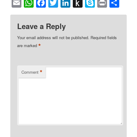
Email
WhatsApp
Facebook
Twitter
LinkedIn
Push
Skype
Print
Sha
to
Kindle
Leave a Reply
Your email address will not be published.
Required fields
*
are marked
*
Comment