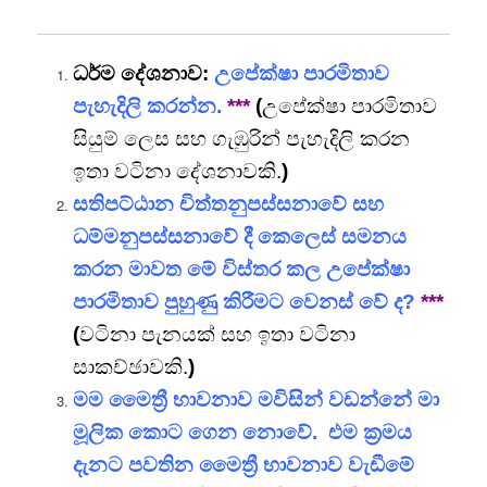
ධර්ම දේශනාව:
උපේක්ෂා පාරමිතාව
පැහැදිලි කරන්න.
***
(
උපේක්ෂා පාරමිතාව
සියුම් ලෙස සහ ගැඹුරින් පැහැදිලි කරන
ඉතා වටිනා දේශනාවකි.
)
සතිපට්ඨාන චිත්තනුපස්සනාවේ සහ
ධම්මනුපස්සනාවේ දී කෙලෙස් සමනය
කරන මාවත මේ විස්තර කල උපේක්ෂා
පාරමිතාව පුහුණු කිරීමට වෙනස් වේ ද?
***
(
වටිනා පැනයක් සහ ඉතා වටිනා
සාකච්ඡාවකි.
)
මම මෛත්‍රී භාවනාව මවිසින් වඩන්නේ මා
මූලික කොට ගෙන නොවේ. එම ක්‍රමය
දැනට පවතින මෛත්‍රී භාවනාව වැඩීමේ