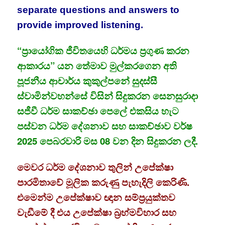
separate questions and answers to
provide improved listening.
“ප්‍රායෝගික ජීවිතයෙහි ධර්මය ප්‍රගුණ කරන
ආකාරය” යන තේමාව මුල්කරගෙන අති
පූජනීය ආචාර්ය කුකුල්පනේ සුදස්සී
ස්වාමින්වහන්සේ විසින් සිදුකරන සෙනසුරාදා
සජීවී ධර්ම සාකච්ඡා පෙලේ එකසිය හැට
පස්වන ධර්ම දේශනාව සහ සාකච්ඡාව වර්ෂ
2025 පෙබරවාරි මස 08 වන දින සිදුකරන ලදී.
මෙවර ධර්ම දේශනාව තුලින් උපේක්ෂා
පාරමිතාවේ මූලික කරුණු පැහැදිලි කෙරිණි.
එමෙන්ම උපේක්ෂාව ඥාන සම්ප්‍රයුක්තව
වැඩීමේ දී එය උපේක්ෂා බ්‍රහ්මවිහාර සහ