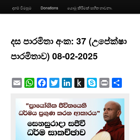
දහම් විමසුම
Donations
යොමු කිරීමක් සහිත භාවනා.
දස පාරමිතා අංක: 37 (උපේක්ෂා
පාරමිතාව) 08-02-2025
Email
WhatsApp
Facebook
Twitter
LinkedIn
Push
Skype
Print
Sha
to
Kindle