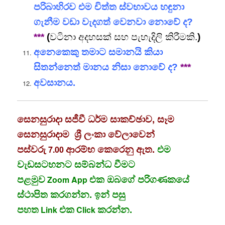
පරිබාහිරව එම චිත්ත ස්වභාවය හඳුනා
ගැනීම වඩා වැදගත් වෙනවා නොවේ ද?
***
(
වටිනා අදහසක් සහ පැහැදිලි කිරීමකි.
)
අනෙකෙකු තමාට සමානයි කියා
සිතන්නෙත් මානය නිසා නොවේ ද?
***
අවසානය.
සෙනසුරාදා සජීවී ධර්ම සාකච්ඡාව, සෑම
සෙනසුරාදාම ශ්‍රී ලංකා වේලාවෙන්
පස්වරු
ආරම්භ කෙරෙනු ඇත.
එම
7.00
වැඩසටහනට සම්බන්ධ වීමට
පළමුව
එක ඔබගේ පරිගණකයේ
Zoom App
ස්ථාපිත කරගන්න. ඉන් පසු
පහත
එක
කරන්න.
Link
Click