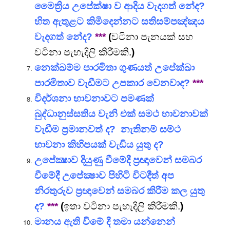
මෛත්‍රිය උපේක්ෂා ව ආදිය වැදගත් නේද?
හිත ඇතුළට කිමිදෙන්නට සතිසම්පඤ්ඤය
වැදගත් නේද?
***
(
වටිනා පැනයක් සහ
වටිනා පැහැදිලි කිරීමකි.
)
නෙක්ඛම්ම පාරමිතා ගුණයත් උපේක්ඛා
පාරමිතාව වැඩීමට උපකාර වෙනවාද?
***
විදර්ශනා භාවනාවට පමණක්
බුද්ධානුස්සතිය වැනි එක් සමථ භාවනාවක්
වැඩීම ප්‍රමානවත් ද? නැතිනම් සම්ථ
භාවනා කිහිපයක් වැඩිය යුතු ද?
උපේක්‍ෂාව දියුණු වීමේදී ප්‍රඥාවෙන් සමබර
වීමේදී උපේක්‍ෂාව පිහිටි විටදීත් අප
නිරතුරුව ප්‍රඥාවෙන් සමබර කිරීම කල යුතු
ද?
***
(
ඉතා වටිනා පැහැදිලි කිරීමකි.
)
මානය ඇති වීමේ දී තමා යන්නෙන්