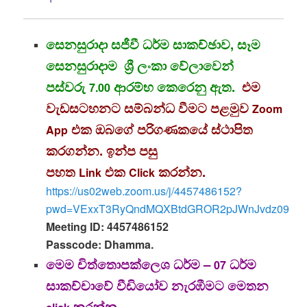
සෙනසුරාදා සජීවී ධර්ම සාකච්ඡාව, සෑම
සෙනසුරාදාම ශ්‍රී ලංකා වේලාවෙන්
පස්වරු
ආරම්භ කෙරෙනු ඇත.
එම
7.00
වැඩසටහනට සම්බන්ධ වීමට පළමුව
Zoom
එක ඔබගේ පරිගණකයේ ස්ථාපිත
App
කරගන්න. ඉන්ප පසු
පහත
එක
කරන්න.
Link
Click
https://us02web.zoom.us/j/4457486152?
pwd=VExxT3RyQndMQXBtdGROR2pJWnJvdz09
Meeting ID: 4457486152
Passcode:
Dhamma.
මෙම චිත්තොපක්ලෙශ ධර්ම –
ධර්ම
07
සාකච්චාවේ වීඩියෝව නැරඹීමට මෙතන
කරන්න.