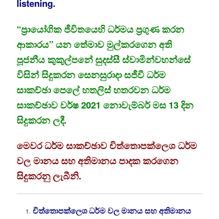
listening.
“ප්‍රායෝගික ජීවිතයෙහි ධර්මය ප්‍රගුණ කරන
ආකාරය” යන තේමාව මුල්කරගෙන අති
පූජනීය කුකුල්පනේ සුදස්සී ස්වාමින්වහන්සේ
විසින් සිදුකරන සෙනසුරාදා සජීවී ධර්ම
සාකච්ඡා පෙලේ හතලිස් හතරවන ධර්ම
සාකච්ඡාව වර්ෂ 2021 නොවැම්බර් මස 13 දින
සිදුකරන ලදී.
මෙවර ධර්ම සාකච්ඡාව චිත්තොපක්ලෙශ ධර්ම
වල මානය සහ අතිමානය පාදක කරගෙන
සිදුකරනු ලැබීනි.
චිත්තොපක්ලෙශ ධර්ම වල මානය සහ අතිමානය