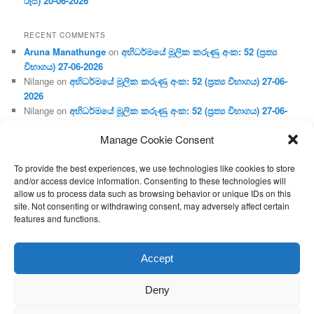
රූප) 20-06-2026
RECENT COMMENTS
Aruna Manathunge
on
අභිධර්මයේ මූලික කරුණු අංක: 52 (ප්‍ර‍ත්‍ය
විභාගය) 27-06-2026
Nilange
on
අභිධර්මයේ මූලික කරුණු අංක: 52 (ප්‍ර‍ත්‍ය විභාගය) 27-06-
2026
Nilange
on
අභිධර්මයේ මූලික කරුණු අංක: 52 (ප්‍ර‍ත්‍ය විභාගය) 27-06-
2026
Manage Cookie Consent
Aruna Manathunge
on
අභිධර්මයේ මූලික කරුණු අංක: 46 (හෘදය,
ජීවිත, ආහාර රූප) 02-05-2026
To provide the best experiences, we use technologies like cookies to store
Gunaratne
on
අභිධර්මයේ මූලික කරුණු අංක: 46 (හෘදය, ජීවිත,
and/or access device information. Consenting to these technologies will
ආහාර රූප) 02-05-2026
allow us to process data such as browsing behavior or unique IDs on this
site. Not consenting or withdrawing consent, may adversely affect certain
features and functions.
Proudly powered by WordPress
Accept
Deny