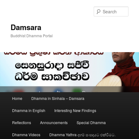
Skip
to
Sear
primary
content
Damsara
Buddhist Dhamma Portal
Main
Home
Dhamma in Sinhala – Damsara
menu
Dhamma in English
Interesting New Findings
Reflections
Announcements
Special Dhamma
Dhamma Videos
Dhamma Yathra දහම් සංසදයට එක්වීමට.