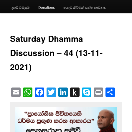
දහම් විමසුම
Donations
යොමු කිරීමක් සහිත භාවනා.
Saturday Dhamma
Discussion – 44 (13-11-
2021)
Email
WhatsApp
Facebook
Twitter
LinkedIn
Push
Skype
Print
Sha
to
Kindle