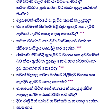
එම ස්ථාන වලට නොයා සිටීම මානය ද?
කටින චීවරය පූජා කරන විට එයට අදාල ගාථාවක්
තිබේද?
මදුරුවෙක් ශරීරයේ වැසූ විට කුමක් කල යුතුද?
මහා පරිමාණ පින්කම් පිළිබඳව ඇතැම් අය ගැටීම්
***
ඇතිකර ගැනීම හොඳ නැහැ නොවේද?
කටින චීවරයට සහ චුඩා මාණික්‍යයට වන්දනා
***
කිරීමේ චාරිත්‍රය පැහැදිලි කර දෙන්න.
රැකියාව කිරීමේදී ඇතැම්විට මානය සහ අවිචාරමත්
බව නිසා ඇතිවන පුද්ගල නොමනාප ස්වභාවයන්
***
දුරු කරගන්නේ කෙසේද?
තමන් සිදුකල කටින පින්කම පිළිබඳව මානය සහ
***
සැසඳීම ඇතිවීම හොඳ දෙයක්ද?
මානයෙන් සිටීම හෝ මානයෙන් කටයුතු කිරීම
අකුසල කර්ම පථයක් බවට පත් වේද?
දිවා රාත්‍රී පින් රැස්වෙන පින්කම් ගැන පහදා දෙන්න.
අවසානය.