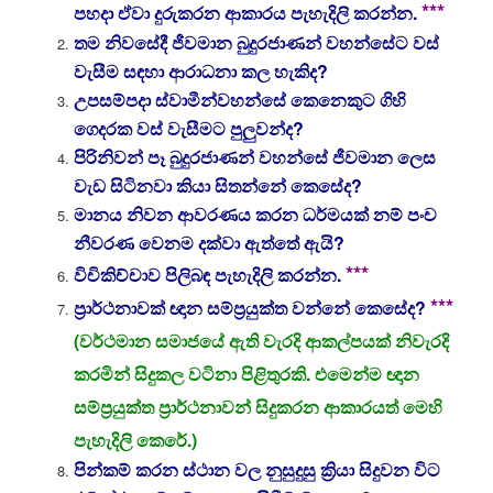
***
පහදා ඒවා දුරුකරන ආකාරය පැහැදිලි කරන්න.
තම නිවසේදී ජීවමාන බුදුරජාණන් වහන්සේට වස්
වැසීම සඳහා ආරාධනා කල හැකිද?
උපසම්පදා ස්වාමීන්වහන්සේ කෙනෙකුට ගිහි
ගෙදරක වස් වැසීමට පුලුවන්ද?
පිරිනිවන් පෑ බුදුරජාණන් වහන්සේ ජීවමාන ලෙස
වැඩ සිටිනවා කියා සිතන්නේ කෙසේද?
මානය නිවන ආවරණය කරන ධර්මයක් නම් පංච
නීවරණ වෙනම දක්වා ඇත්තේ ඇයි?
***
විචිකිච්චාව පිලිබඳ පැහැදිලි කරන්න.
***
ප්‍රාර්ථනාවක් ඥාන සම්ප්‍රයුක්ත වන්නේ කෙසේද?
(වර්ථමාන සමාජයේ ඇති වැරදි ආකල්පයක් නිවැරදි
කරමින් සිදුකල වටිනා පිළිතුරකි. එමෙන්ම ඥාන
සම්ප්‍රයුක්ත ප්‍රාර්ථනාවන් සිදුකරන ආකාරයත් මෙහි
පැහැදිලි කෙරේ.)
පින්කම් කරන ස්ථාන වල නුසුදුසු ක්‍රියා සිදුවන විට