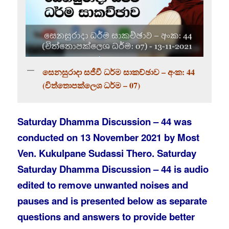
සෙනසුරාදා සජීවී ධර්ම සාකච්ඡාව – අංක: 44
(චිත්තොපක්ලෙශ ධර්ම – 07)
Saturday Dhamma Discussion – 44 was
conducted on 13 November 2021 by Most
Ven. Kukulpane Sudassi Thero. Saturday
Saturday Dhamma Discussion – 44 is audio
edited to remove unwanted noises and
pauses and is presented below as separate
questions and answers to provide better