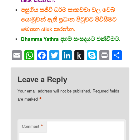
click
පසුගිය සජීවී ධර්ම සාකච්චා වල වෙබ්
යොමුවන් ඇති ප්‍රධාන පිටුවට පිවිසීමට
මෙතන
කරන්න.
click
දහම් සංසදයට එක්වීමට.
Dhamma Yathra
Email
WhatsApp
Facebook
Twitter
LinkedIn
Push
Skype
Print
Sha
to
Kindle
Leave a Reply
Your email address will not be published.
Required fields
*
are marked
*
Comment