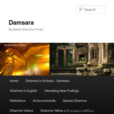
Skip
to
Sear
primary
content
Damsara
Buddhist Dhamma Portal
Main
Home
Dhamma in Sinhala – Damsara
menu
Dhamma in English
Interesting New Findings
Reflections
Announcements
Special Dhamma
Dhamma Videos
Dhamma Yathra දහම් සංසදයට එක්වීමට.