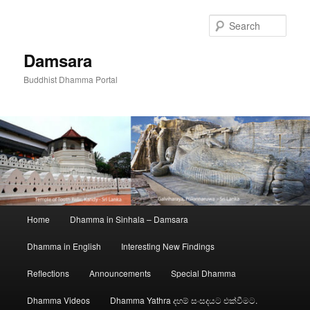
Skip
to
Sear
primary
content
Damsara
Buddhist Dhamma Portal
Main
Home
Dhamma in Sinhala – Damsara
menu
Dhamma in English
Interesting New Findings
Reflections
Announcements
Special Dhamma
Dhamma Videos
Dhamma Yathra දහම් සංසදයට එක්වීමට.