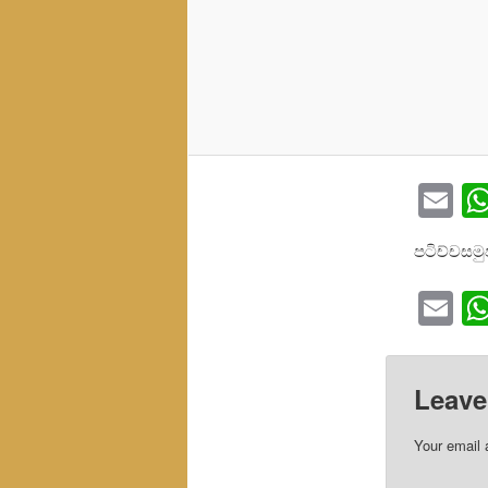
Em
පටිච්චසමු
Em
Leave
Your email 