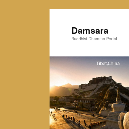
Skip
to
primary
Damsara
content
Buddhist Dhamma Portal