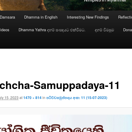
 Damsara
Dhamma in English
Interesting New Findings
Reflect
ideos
Dhamma Yathra දහම් සංසදයට එක්වීමට.
දහම් විමසුම
Dona
ichcha-Samuppadaya-11
uly 15, 2023
at
1470 × 814
in
පටිච්චසමුප්පාදය අංක: 11 (15-07-2023)