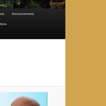
ions
Announcements
tions