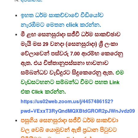
ඉහත ධර්ම සාකච්චාවේ වීඩියෝව
නැරඹීමට මෙතන click කරන්න.
මී ළඟ සෙනසුරාදා සජීවී ධර්ම සාකච්ඡාව
මැයි මස
වනදා (සෙනසුරාදා) ශ්‍රී ලංකා
29
වේලාවෙන් පස්වරු
ආරම්භ කෙරෙනු
7.00
ඇත. එය චිත්තානුපස්සනා භාවනාව
සම්බන්ධව වැඩිදුරට සිදුකෙරෙනු ඇත.
එම
වැඩසටහනට සම්බන්ධ වීමට පහත
Link
එක
කරන්න.
Click
https://us02web.zoom.us/j/4457486152?
pwd=VExxT3RyQndMQXBtdGROR2pJWnJvdz09
පසුගිය සෙනසුරාදා සජීවී ධර්ම සාකච්චා
වල වෙබ් යොමුවන් ඇති ප්‍රධාන පිටුවට