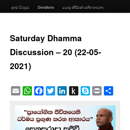
දහම් විමසුම
Donations
යොමු කිරීමක් සහිත භාවනා.
Saturday Dhamma
Discussion – 20 (22-05-
2021)
Email
WhatsApp
Facebook
Twitter
LinkedIn
Push
Skype
Print
Sha
to
Kindle