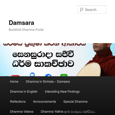
Skip
to
Sear
primary
content
Damsara
Buddhist Dhamma Portal
Main
Home
Dhamma in Sinhala – Damsara
menu
Dhamma in English
Interesting New Findings
Reflections
Announcements
Special Dhamma
Dhamma Videos
Dhamma Yathra දහම් සංසදයට එක්වීමට.