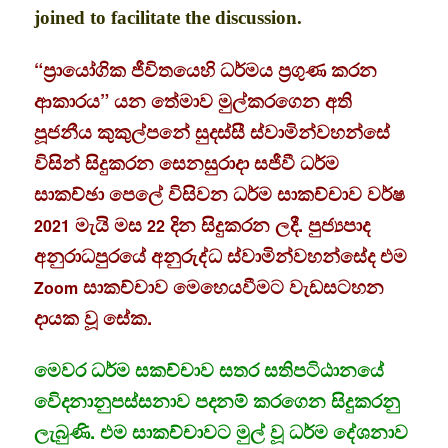
joined to facilitate the discussion.
“ප්‍රායෝගික ජීවිතයෙහි ධර්මය ප්‍රගුණ කරන
ආකාරය” යන තේමාව මුල්කරගෙන අති
පූජනීය කුකුල්පනේ සුදස්සී ස්වාමින්වහන්සේ
විසින් සිදුකරන සෙනසුරාදා සජීවී ධර්ම
සාකච්ඡා පෙලේ විසිවන ධර්ම සාකච්චාව වර්ෂ
මැයි මස
දින සිදුකරන ලදී. පුජ්‍යපාද
2021
22
අනුරාධපුරයේ අනුරුද්ධ ස්වාමින්වහන්සේද එම
සාකච්චාව මෙහෙයවීමට වැඩසටහන
Zoom
දායක වූ සේක.
මෙවර ධර්ම සකච්චාව සතර සතිපටිඨානයේ
වෙිදනානුපස්සනාව පදනම් කරගෙන සිදුකරනු
ලැබුණි. එම සාකච්චාවට මුල් වූ ධර්ම දේශනාව