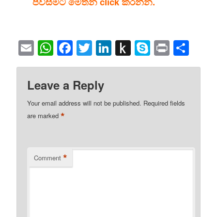
පිවිසීමට මෙතන click කරන්න.
Email
WhatsApp
Facebook
Twitter
LinkedIn
Push
Skype
Print
Sha
to
Kindle
Leave a Reply
Your email address will not be published.
Required fields
*
are marked
*
Comment