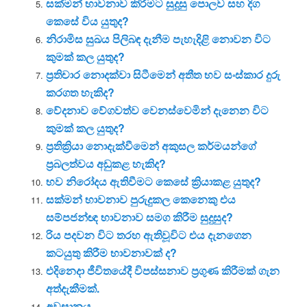
සක්මන් භාවනාව කිරීමට සුදුසු පොලව සහ දිග
කෙසේ විය යුතුද?
නිරාමිස සුඛය පිලිබඳ දැනීම පැහැදිළි නොවන විට
කුමක් කල යුතුද?
ප්‍රතිචාර නොදක්වා සිටීමෙන් අතීත භව සංස්කාර දුරු
කරගත හැකිද?
වේදනාව වේගවත්ව වෙනස්වෙමින් දැනෙන විට
කුමක් කල යුතුද?
ප්‍රතික්‍රියා නොදැක්වීමෙන් අකුසල කර්මයන්ගේ
ප්‍රබලත්වය අඩුකළ හැකිද?
භව නිරෝදය ඇතිවීමට කෙසේ ක්‍රියාකළ යුතුද?
සක්මන් භාවනාව පුරුදුකල කෙනෙකු එය
සම්පජන්ඥ භාවනාව සමග කිරීම සුදුසුද?
රිය පදවන විට තරහ ඇතිවූවිට එය දැනගෙන
කටයුතු කිරීම භාවනාවක් ද?
එදිනෙදා ජීවිතයේදී විපස්සනාව ප්‍රගුණ කිරීමක් ගැන
අත්දැකීමක්.
අවසානය.