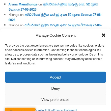
Aruna Manathunge
on
අභිධර්මයේ මූලික කරුණු අංක: 52 (ප්‍ර‍ත්‍ය
විභාගය) 27-06-2026
Nilange
on
අභිධර්මයේ මූලික කරුණු අංක: 52 (ප්‍ර‍ත්‍ය විභාගය) 27-06-
2026
Nilange
on
අභිධර්මයේ මූලික කරුණු අංක: 52 (ප්‍ර‍ත්‍ය විභාගය) 27-06-
2026
Manage Cookie Consent
Aruna Manathunge
on
අභිධර්මයේ මූලික කරුණු අංක: 46 (හෘදය,
ජීවිත, ආහාර රූප) 02-05-2026
To provide the best experiences, we use technologies like cookies to store
Gunaratne
on
අභිධර්මයේ මූලික කරුණු අංක: 46 (හෘදය, ජීවිත,
and/or access device information. Consenting to these technologies will
ආහාර රූප) 02-05-2026
allow us to process data such as browsing behavior or unique IDs on this
site. Not consenting or withdrawing consent, may adversely affect certain
features and functions.
Proudly powered by WordPress
Accept
Deny
View preferences
Cookie Policy
Privacy Statement