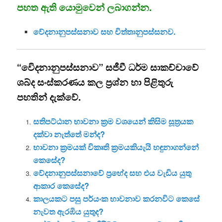
පහත ඇති යොමුවෙන් ලබාගන්න.
වේදනානුපස්සනාව සහ චිත්තානුපස්සනව.
“වෙිදනානුපස්සනාව” සජීවී ධර්ම සාකච්චාවේ
ශබ්ද සංස්කරණය කල ප්‍රශ්න හා පිළිතුරු
පහතින් දැක්වේ.
සතිපට්ඨාන භාවනා ක්‍රම වශයෙන් කිසිම සූත්‍රයක
දක්වා නැත්තේ මන්ද?
භාවනා ක්‍රමයක් විකෘති ක්‍රමයකියැයි හඳුනාගන්නේ
කෙසේද?
වේදනානුපස්සනාවේ ප්‍රභේද සහ එය වැඩිය යුතු
ආකාර කෙසේද?
කාලයකට පසු පර්යංක භාවනාව කරනවිට කෙසේ
නැවත ඇරඹිය යුතුද?