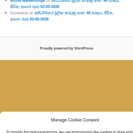
Aruna Manathunge
on
අභිධර්මයේ මූලික කරුණු අංක: 46 (හෘදය,
ජීවිත, ආහාර රූප) 02-05-2026
Gunaratne
on
අභිධර්මයේ මූලික කරුණු අංක: 46 (හෘදය, ජීවිත,
ආහාර රූප) 02-05-2026
Proudly powered by WordPress
Manage Cookie Consent
To provide the best experiences, we use technologies like cookies to store and