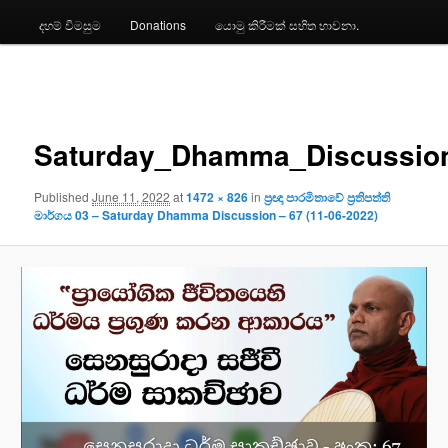
දහම් විමසුම
Donations
යොමු කිරීමක් සහිත භාවනා.
Image
navigation
Saturday_Dhamma_Discussio
Published
June 11, 2022
at
1472 × 826
in
ප්‍රඥා පාරමිතාවේ ප්‍රතිපත්ති
මාර්ගය 03 – Saturday Dhamma Discussion – 67 (11-06-2022)