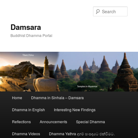
Skip
to
Sear
primary
content
Damsara
Buddhist Dhamma Portal
Main
Home
Dhamma in Sinhala – Damsara
menu
Dhamma in English
Interesting New Findings
Reflections
Announcements
Special Dhamma
Dhamma Videos
Dhamma Yathra දහම් සංසදයට එක්වීමට.