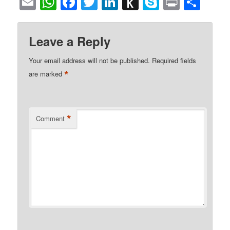
Email
WhatsApp
Facebook
Twitter
LinkedIn
Push
Skype
Print
Sha
to
Kindle
Leave a Reply
Your email address will not be published.
Required fields
*
are marked
*
Comment