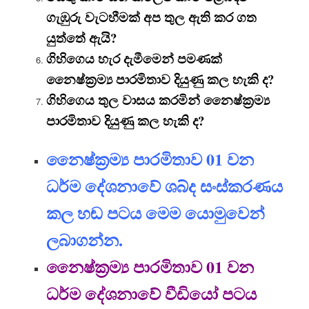
ගැඹුරු වැටහීමක් අප තුල ඇති කර ගත
යුත්තේ ඇයි?
ගිහිගෙය හැර දැමීමෙන් පමණක්
නෛෂ්ක්‍ර‍ම්‍ය පාරමිතාව දියුණු කල හැකි ද?
ගිහිගෙය තුල වාසය කරමින් නෛෂ්ක්‍ර‍ම්‍ය
පාරමිතාව දියුණු කල හැකි ද?
නෛෂ්ක්‍ර‍ම්‍ය පාරමිතාව 01 වන
ධර්ම දේශනාවේ ශබ්ද සංස්කරණය
කල හඬ පටය මෙම යොමුවෙන්
ලබාගන්න.
නෛෂ්ක්‍ර‍ම්‍ය පාරමිතාව 01 වන
ධර්ම දේශනාවේ වීඩියෝ පටය