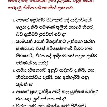
මෙහිදී මතු කෙරෙන ඉතා මූලිකව වැදගත්වන
කරුණු කිහිපයක් පහතින් දැක වේ.
අපගේ ඉඳුරන්ට පීඩාකාරී දේ ආදීනවයක්
ලෙස දැකීම පමණක් තුලින් සසරේ නිසරු
බව දැකීමට පුළුවන් වේ ද?
කාමයන් ගෙන් මිදෙන්නට උත්සාහ කරන
සත්වයාට එසේ පටිසෝතගාමී වීමට නම්
පීඩාකාරී, නීරස දේ ආදීනවයන් ලෙස දැකීම
පමණක් සැහේද?
ආර්ය දර්ශනයට අනුව ආදීනව දැකීම, සහ
නිස්සාරත්වය දැකීම සහ අත්හැරීම යනු
කුමක් ද?
අපගේ ප්‍රඥා ඉන්ද්‍රිය අවදි කල යුත්තේ මන්ද ?
එය කල යුත්තේ කෙසේ ද?
වස්තු කාම සහ ක්ලේෂ කාම පිළිබඳව