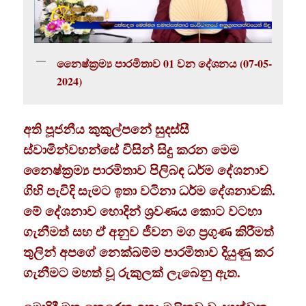
නෛෂ්ක්‍ර‍ම්‍ය පාරමිතාව 01 වන දේශනය (07-05-
2024)
අති පූජනීය කුකුල්පනේ සුදස්සී
ස්වාමින්වහන්සේ විසින් සිදු කරන මෙම
නෛෂ්ක්‍ර‍ම්‍ය පාරමිතාව පිලිබඳ ධර්ම දේශනාව
ගිහි පැවිදි සැමට ඉතා වටිනා ධර්ම දේශනාවකි.
මේ දේශනාව හොදින් ශ්‍රවණය කොට වටහා
ගැනීමත් සහ ඒ අනුව ජීවන මග ප්‍රගුණ කිරීමත්
තුලින් අපගේ නෙක්ඛම්ම පාරමිතාව දියුණු කර
ගැනීමට මහත් වූ රුකුලක් ලැබෙනු ඇත.